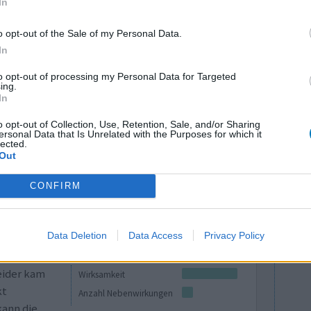
In
, dann 5
Wirksamkeit
Als ein
Anzahl Nebenwirkungen
o opt-out of the Sale of my Personal Data.
ich auf
In
ie ersten 30 Tage täglich, dann jeden 2. Tag.
ach 2 Monaten erste Zeichen der Besserung, an
to opt-out of processing my Personal Data for Targeted
ing.
 Sie mehr
In
o opt-out of Collection, Use, Retention, Sale, and/or Sharing
1 Kommentare
ersonal Data that Is Unrelated with the Purposes for which it
lected.
Out
CONFIRM
Data Deletion
Data Access
Privacy Policy
eider kam
Wirksamkeit
kt
Anzahl Nebenwirkungen
ann die