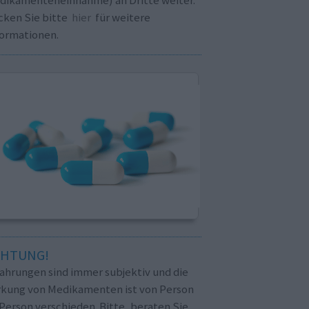
cken Sie bitte
hier
für weitere
formationen.
CHTUNG!
fahrungen sind immer subjektiv und die
rkung von Medikamenten ist von Person
Person verschieden. Bitte, beraten Sie