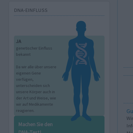
DNA-EINFLUSS
JA
genetischer Einfluss
bekannt
Da wir alle über unsere
eigenen Gene
verfügen,
unterscheiden sich
unsere Körper auch in
der Art und Weise, wie
wir auf Medikamente
Gu
reagieren.
Wi
Machen Sie den
In
DNA-Test!
Me