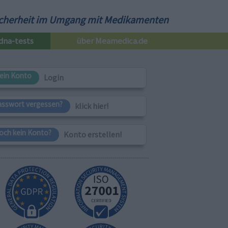
cherheit im Umgang mit Medikamenten
dna-tests
über Meamedica.de
ein Konto
Login
asswort vergessen?
klick hier!
och kein Konto?
Konto erstellen!