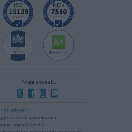
Folge uns auf...
t zu wissen:
r geben keine persönlichen
formationen (über die
dikamenteneinnahme) an Dritte weiter.