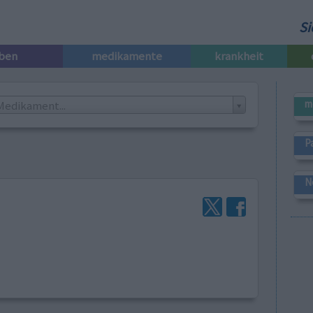
Si
iben
medikamente
krankheit
m
Medikament...
P
N