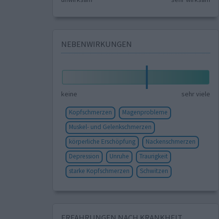
NEBENWIRKUNGEN
keine
sehr viele
Kopfschmerzen
Magenprobleme
Muskel- und Gelenkschmerzen
körperliche Erschöpfung
Nackenschmerzen
Depression
Unruhe
Traurigkeit
starke Kopfschmerzen
Schwitzen
ERFAHRUNGEN NACH KRANKHEIT