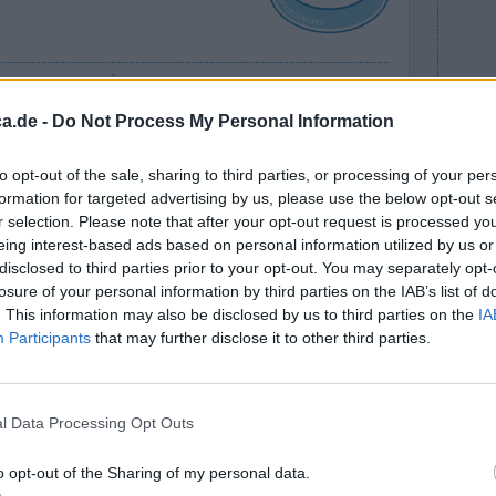
Wirksamkeit
angs (März
Anzahl Nebenwirkungen
a.de -
Do Not Process My Personal Information
h, dann
kungen. Das Erscheinungsbild der Fußnägel hat
to opt-out of the sale, sharing to third parties, or processing of your per
 setzt ein extremer Haarausfall ein, danach
formation for targeted advertising by us, please use the below opt-out s
r selection. Please note that after your opt-out request is processed y
aarverlust (wi
... Lesen Sie mehr
eing interest-based ads based on personal information utilized by us or
disclosed to third parties prior to your opt-out. You may separately opt-
0 Kommentare
losure of your personal information by third parties on the IAB’s list of
. This information may also be disclosed by us to third parties on the
IA
Participants
that may further disclose it to other third parties.
l Data Processing Opt Outs
o opt-out of the Sharing of my personal data.