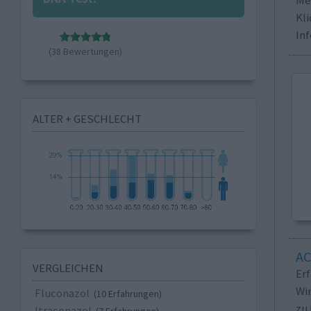
Kli
In
(38 Bewertungen)
ALTER + GESCHLECHT
A
VERGLEICHEN
Er
Wi
Fluconazol
(10 Erfahrungen)
zu 
Itraconazol