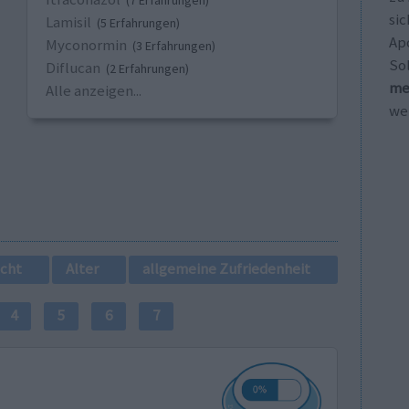
(7 Erfahrungen)
sic
Lamisil
(5 Erfahrungen)
Ap
Myconormin
(3 Erfahrungen)
So
Diflucan
(2 Erfahrungen)
me
Alle anzeigen...
wei
cht
Alter
allgemeine Zufriedenheit
4
5
6
7