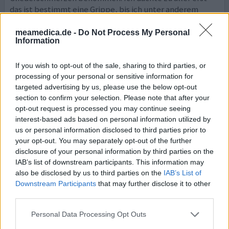
das ist bestimmt eine Grippe, bis ich unter anderem
angefangen habe jeden Tag mehrmals zu weinen. Nach 2
Wochen waren die Gliederschmerzen besser jedoch hatte
meamedica.de -
Do Not Process My Personal
Information
ich keine Kraft, war ständig und durchgehend müde.
Extreme antriebslosigkeit. Ich konnte nicht einmal zur
ar
... Lesen Sie mehr
If you wish to opt-out of the sale, sharing to third parties, or
processing of your personal or sensitive information for
targeted advertising by us, please use the below opt-out
ihre erfahrung
section to confirm your selection. Please note that after your
opt-out request is processed you may continue seeing
interest-based ads based on personal information utilized by
Mirena
us or personal information disclosed to third parties prior to
your opt-out. You may separately opt-out of the further
26.05.2022 | Frau | 44
disclosure of your personal information by third parties on the
Plastik-IUP mit Levonorgestrel
Empfängnisverhütung
IAB’s list of downstream participants. This information may
also be disclosed by us to third parties on the
IAB’s List of
Wirksamkeit
Downstream Participants
that may further disclose it to other
third parties.
Anzahl Nebenwirkungen
Personal Data Processing Opt Outs
Aufgrund einer längeren Beziehung 2013 Spirale