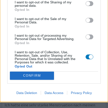
einsetzen lassen. Innerhalb von sechs Monaten 15 Kg
I want to opt-out of the Sharing of my
trotz normalem und gesundem Essverhalten sowie Sport
personal data.
Opted In
zugenommen! Depressive Verstimmungen mit düsteren
Gedanken- gruselig! Nach langer Recherche im Netz auf
I want to opt-out of the Sale of my
Leidensgenossinnen gestoßen. Spirale nach einem Jahr
Personal Data.
Opted In
entfernen lassen. Psychisch sofort wieder o.k., nur die
Gewichtsa
... Lesen Sie mehr
I want to opt-out of processing my
Personal Data for Targeted Advertising.
Opted In
ihre erfahrung
I want to opt-out of Collection, Use,
Retention, Sale, and/or Sharing of my
Personal Data that Is Unrelated with the
Mirena
Purposes for which it was collected.
Opted Out
20.05.2022 | Frau | 44
Plastik-IUP mit Levonorgestrel
CONFIRM
Menstruationsbeschwerden
Wirksamkeit
Data Deletion
Data Access
Privacy Policy
Anzahl Nebenwirkungen
Ich hatte eine sehr starke Menstruation nach meinen