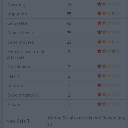
Nuvaring
129
Implanon
55
Cerazette
43
Depo clinovir
25
Depo provera
23
Evra (transdermales
3
pflaster)
Multiload cu
3
Flexi t
2
Duofem
1
Depo progevera
1
T-Safe
1
Geben Sie als erste(r) Ihre Bewertung
Neo-Safe T
ab!