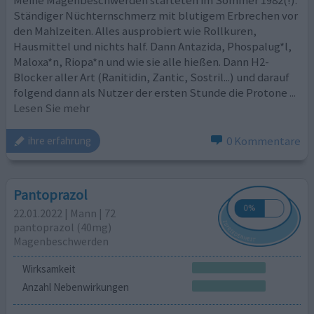
Meine Magenbeschwerden starteten im Sommer 1982(!).
Ständiger Nüchternschmerz mit blutigem Erbrechen vor
den Mahlzeiten. Alles ausprobiert wie Rollkuren,
Hausmittel und nichts half. Dann Antazida, Phospalug*l,
Maloxa*n, Riopa*n und wie sie alle hießen. Dann H2-
Blocker aller Art (Ranitidin, Zantic, Sostril...) und darauf
folgend dann als Nutzer der ersten Stunde die Protone
...
Lesen Sie mehr
0 Kommentare
ihre erfahrung
Pantoprazol
22.01.2022 | Mann | 72
pantoprazol (40mg)
Magenbeschwerden
Wirksamkeit
Anzahl Nebenwirkungen