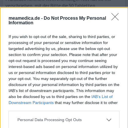
verschrieben, mit der Bitte die 50 Tabletten
durchzunehmen weil er ein Magengeschwür vermutet.
Geschafft habe ich ein Blister á 25 Tabletten. Die
meamedica.de -
Do Not Process My Personal
Information
Nebenwirkungen sind einfach zu extrem als dass ich noch
weitere 25 Tabletten davon nehme. Die Nebenwirkungen
haben nicht lange
... Lesen Sie mehr
If you wish to opt-out of the sale, sharing to third parties, or
processing of your personal or sensitive information for
targeted advertising by us, please use the below opt-out
0 Kommentare
ihre erfahrung
section to confirm your selection. Please note that after your
opt-out request is processed you may continue seeing
interest-based ads based on personal information utilized by
Pantoprazol
us or personal information disclosed to third parties prior to
your opt-out. You may separately opt-out of the further
21.04.2023 | Mann | 64
disclosure of your personal information by third parties on the
pantoprazol (40mg)
Refluxkrankheit
IAB’s list of downstream participants. This information may
also be disclosed by us to third parties on the
IAB’s List of
Wirksamkeit
Downstream Participants
that may further disclose it to other
third parties.
Anzahl Nebenwirkungen
Personal Data Processing Opt Outs
Habe im April 2022 angefangen Pantoloc zu nehmen,nach