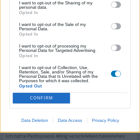
ca.5 Monaten fing es an Blutdruckproblemen und es
I want to opt-out of the Sharing of my
wurde immer schlimmer Angststörung innere Unruhe
personal data.
Opted In
Schlaflosigkeit,es war die Hölle niemand wusste was los
ist,ging dann zum Psychiater bekam dann sofort
I want to opt-out of the Sale of my
Antidepressiva für Tag und Nacht,mit der Zeit hat es
Personal Data.
Opted In
dann ein wenig beruhigt aber ich fühlte mich nicht richtig
woll,ei
... Lesen Sie mehr
I want to opt-out of processing my
Personal Data for Targeted Advertising.
Opted In
0 Kommentare
ihre erfahrung
I want to opt-out of Collection, Use,
Retention, Sale, and/or Sharing of my
Personal Data that Is Unrelated with the
Pantoprazol
Purposes for which it was collected.
Opted Out
05.03.2023 | Frau | 56
pantoprazol (40mg)
CONFIRM
Magenbeschwerden
Wirksamkeit
Data Deletion
Data Access
Privacy Policy
Anzahl Nebenwirkungen
Ich hatte Pantoprazol 40mg verschrieben bekommen