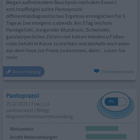
Wegen auftretendem Bauchpuls nach dem Essen (
evtl.Impffolge) sollte Pantoprazol
differentialdiagnostisches Ergebnis ermöglichen für 3
Tage je 1ne morgens u.abends. Am 3.Tag leichtes
Panikgefühl, steigender Blutdruck, Schwindel,
ganzkörperliches Zittern mit kalten Händen u.Füßen
u.das Gefühl in Kürze zu sterben und deshalb noch eben
aus dem Haus zur Praxis zu kommen, dami
... Lesen Sie
mehr
0 Kommentare
ihre erfahrung
Pantoprazol
25.10.2021 | Frau | 23
pantoprazol (40mg)
Magenschleimhautentzündung
Wirksamkeit
Anzahl Nebenwirkungen