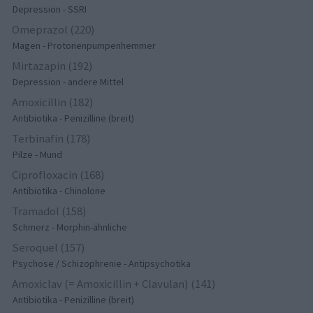
Depression - SSRI
Omeprazol (220)
Magen - Protonenpumpenhemmer
Mirtazapin (192)
Depression - andere Mittel
Amoxicillin (182)
Antibiotika - Penizilline (breit)
Terbinafin (178)
Pilze - Mund
Ciprofloxacin (168)
Antibiotika - Chinolone
Tramadol (158)
Schmerz - Morphin-ähnliche
Seroquel (157)
Psychose / Schizophrenie - Antipsychotika
Amoxiclav (= Amoxicillin + Clavulan) (141)
Antibiotika - Penizilline (breit)