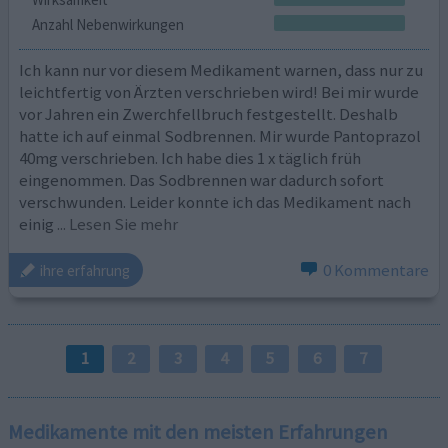
Anzahl Nebenwirkungen
Ich kann nur vor diesem Medikament warnen, dass nur zu
leichtfertig von Ärzten verschrieben wird! Bei mir wurde
vor Jahren ein Zwerchfellbruch festgestellt. Deshalb
hatte ich auf einmal Sodbrennen. Mir wurde Pantoprazol
40mg verschrieben. Ich habe dies 1 x täglich früh
eingenommen. Das Sodbrennen war dadurch sofort
verschwunden. Leider konnte ich das Medikament nach
einig
... Lesen Sie mehr
0 Kommentare
ihre erfahrung
1
2
3
4
5
6
7
Medikamente mit den meisten Erfahrungen