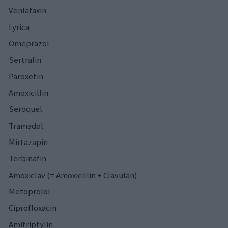
Venlafaxin
Lyrica
Omeprazol
Sertralin
Paroxetin
Amoxicillin
Seroquel
Tramadol
Mirtazapin
Terbinafin
Amoxiclav (= Amoxicillin + Clavulan)
Metoprolol
Ciprofloxacin
Amitriptylin