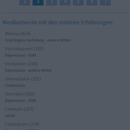
1
2
3
4
5
6
7
Medikamente mit den meisten Erfahrungen
Mirena (624)
Empfängnis Verhütung - andere Mittel
Escitalopram (339)
Depression - SSRI
Venlafaxin (326)
Depression - andere Mittel
Simvastatin (321)
Cholesterin
Sertralin (302)
Depression - SSRI
Champix (297)
Sucht
Citalopram (274)