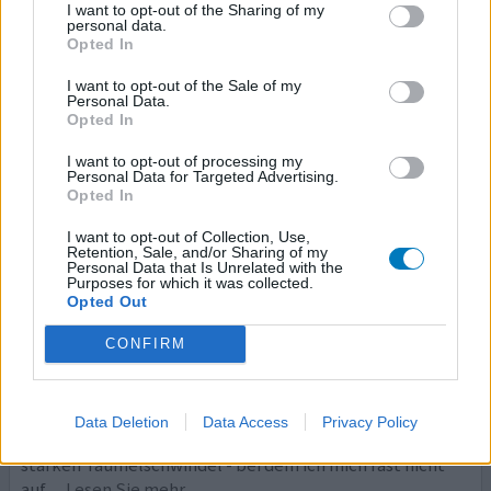
I want to opt-out of the Sharing of my
personal data.
0 Kommentare
ihre erfahrung
Opted In
I want to opt-out of the Sale of my
Personal Data.
Opted In
Terbinafin
01.10.2021 | Mann | 55
I want to opt-out of processing my
Terbinafin (250mg)
Personal Data for Targeted Advertising.
Opted In
Nagelpilz
I want to opt-out of Collection, Use,
Wirksamkeit
Retention, Sale, and/or Sharing of my
Personal Data that Is Unrelated with the
Anzahl Nebenwirkungen
Purposes for which it was collected.
Opted Out
Ich habe Terbinafin wegen eines Nagelpilzes an der
großen Zeh vom Hautarzt verschrieben bekommen - und
CONFIRM
das Ganze ohne Zusatzinfo seitens des Arztes.
Anfangsdosis 15 Tage - eine Tablette pro Tag. Danach 4
Wochen - 1 Tablette pro Woche . Einnahmedauer - 6
Data Deletion
Data Access
Privacy Policy
Wochen. Nach ca. 5 Wochen hatte ich einmalig einen sehr
starken Taumelschwindel - bei dem ich mich fast nicht
auf
... Lesen Sie mehr