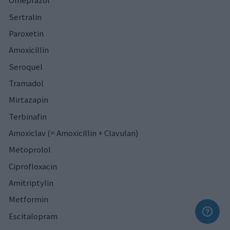
Omeprazol
Sertralin
Paroxetin
Amoxicillin
Seroquel
Tramadol
Mirtazapin
Terbinafin
Amoxiclav (= Amoxicillin + Clavulan)
Metoprolol
Ciprofloxacin
Amitriptylin
Metformin
Escitalopram