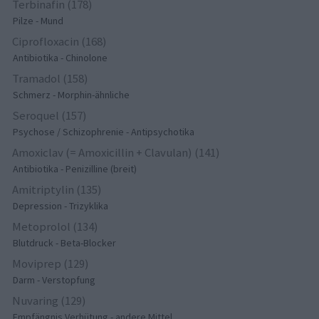
Terbinafin (178)
Pilze - Mund
Ciprofloxacin (168)
Antibiotika - Chinolone
Tramadol (158)
Schmerz - Morphin-ähnliche
Seroquel (157)
Psychose / Schizophrenie - Antipsychotika
Amoxiclav (= Amoxicillin + Clavulan) (141)
Antibiotika - Penizilline (breit)
Amitriptylin (135)
Depression - Trizyklika
Metoprolol (134)
Blutdruck - Beta-Blocker
Moviprep (129)
Darm - Verstopfung
Nuvaring (129)
Empfängnis Verhütung - andere Mittel