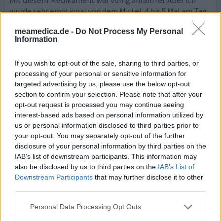
Mit diesem Medikament war völlig anfallfrei. Aber ich
wurde sehr emotional von dem Mittel. 4 bis 5 Mal am Tag
muss ich weinen. Ich habe damit aufgehört, weil ich
meamedica.de -
Do Not Process My Personal
dachte, dass ich schwanger wäre.
Information
0 Kommentare
ihre erfahrung
If you wish to opt-out of the sale, sharing to third parties, or
processing of your personal or sensitive information for
targeted advertising by us, please use the below opt-out
Keppra
section to confirm your selection. Please note that after your
opt-out request is processed you may continue seeing
28.08.2012 | Frau | 29
interest-based ads based on personal information utilized by
Levetiracetam
us or personal information disclosed to third parties prior to
Epilepsie
your opt-out. You may separately opt-out of the further
Wirksamkeit
disclosure of your personal information by third parties on the
IAB’s list of downstream participants. This information may
Anzahl Nebenwirkungen
also be disclosed by us to third parties on the
IAB’s List of
Downstream Participants
that may further disclose it to other
Ich hatte Selbstmordgedanken, war hoch aggressiv,
third parties.
hatte andere unheimliche Gedanken die ich jetzt nicht
ausschreiben werde, mein ganzes Wesen hat sich völlig
Personal Data Processing Opt Outs
geändert! Ich war ein ausgeglichener Mensch der nur am