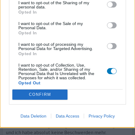
Lachen war und durch diese Tabletten mutierte ich zu
I want to opt-out of the Sharing of my
personal data.
einem depressiven unerträglichen Wesen, unerträglich
Opted In
für sich selbst und seine Umwelt. Für andere mögen die
...
Lesen Sie mehr
I want to opt-out of the Sale of my
Personal Data.
Opted In
0 Kommentare
ihre erfahrung
I want to opt-out of processing my
Personal Data for Targeted Advertising.
Opted In
Keppra
I want to opt-out of Collection, Use,
30.07.2012 | Frau | 40
Retention, Sale, and/or Sharing of my
Levetiracetam
Personal Data that Is Unrelated with the
Purposes for which it was collected.
Epilepsie
Opted Out
Wirksamkeit
CONFIRM
Anzahl Nebenwirkungen
Ich nehme seit 2 Wochen Keppra. Die ersten 2 Tage 1 x 500
Data Deletion
Data Access
Privacy Policy
mg. am Tag. Ich war schrecklich müde und schlapp. Jetzt
nehme ich 2 x 250 mg. am Tag und 1 x Vitamine B täglich
und ich habe absolut keine Beschwerden mehr.