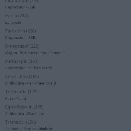
Citalopram (274)
Depression - SSRI
Lyrica (237)
Epilepsie
Paroxetin (228)
Depression - SSRI
Omeprazol (220)
Magen - Protonenpumpenhemmer
Mirtazapin (192)
Depression - andere Mittel
Amoxicillin (182)
Antibiotika - Penizilline (breit)
Terbinafin (178)
Pilze - Mund
Ciprofloxacin (168)
Antibiotika - Chinolone
Tramadol (158)
Schmerz - Morphin-ähnliche