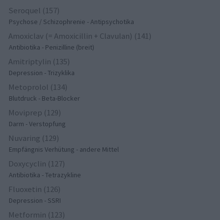
Seroquel (157)
Psychose / Schizophrenie - Antipsychotika
Amoxiclav (= Amoxicillin + Clavulan) (141)
Antibiotika - Penizilline (breit)
Amitriptylin (135)
Depression - Trizyklika
Metoprolol (134)
Blutdruck - Beta-Blocker
Moviprep (129)
Darm - Verstopfung
Nuvaring (129)
Empfängnis Verhütung - andere Mittel
Doxycyclin (127)
Antibiotika - Tetrazykline
Fluoxetin (126)
Depression - SSRI
Metformin (123)