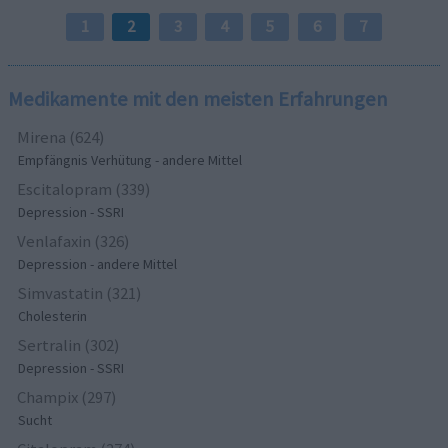
1
2
3
4
5
6
7
Medikamente mit den meisten Erfahrungen
Mirena (624)
Empfängnis Verhütung - andere Mittel
Escitalopram (339)
Depression - SSRI
Venlafaxin (326)
Depression - andere Mittel
Simvastatin (321)
Cholesterin
Sertralin (302)
Depression - SSRI
Champix (297)
Sucht