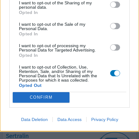
26.01.2022 | Frau | 24
I want to opt-out of the Sharing of my
personal data.
Sertralin (50mg)
Opted In
Depressionen
I want to opt-out of the Sale of my
Wirksamkeit
Personal Data.
Opted In
Anzahl Nebenwirkungen
I want to opt-out of processing my
Ich nehme Sertralin nun schon seit knapp über einem
Personal Data for Targeted Advertising.
Opted In
Jahr. Da ich vor der Einnahme große Zweifel hatte und
mir unsicher war, ob ich überhaupt damit anfangen soll,
I want to opt-out of Collection, Use,
hatte ich viel in diesem Forum zu Erfahrungsberichten
Retention, Sale, and/or Sharing of my
Personal Data that Is Unrelated with the
gelesen und mich dann dazu entschieden, es zu
Purposes for which it was collected.
probieren (da die Einträge mir zusätzlich Hoffnung
Opted Out
machten. Sertralin war das erste Antidepressiva, welches
ich b
... Lesen Sie mehr
CONFIRM
0 Kommentare
ihre erfahrung
Data Deletion
Data Access
Privacy Policy
Sertralin