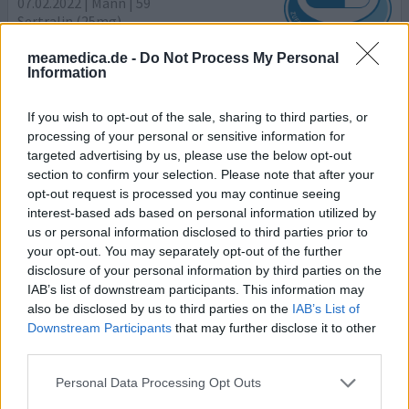
07.02.2022 | Mann | 59
Sertralin (25mg)
Depressionen
meamedica.de -
Do Not Process My Personal
Information
Wirksamkeit
Anzahl Nebenwirkungen
If you wish to opt-out of the sale, sharing to third parties, or
processing of your personal or sensitive information for
Hallo, ich nehme Sertralin jetzt seit 5 Tagen wegen
targeted advertising by us, please use the below opt-out
wiederkehrender Depressionen, ich habe Fluoxetin
section to confirm your selection. Please note that after your
ausprobiert, das war die Hölle: furchtbare
opt-out request is processed you may continue seeing
Nebenwirkungen und Verschlimmerung bis hin zu Suizid
interest-based ads based on personal information utilized by
Gedanken, dann Venlaflaxin: magere Wirkung, starke
us or personal information disclosed to third parties prior to
Schwäche und Abgeschlagenheit. Nun 25mg Sertralin.
your opt-out. You may separately opt-out of the further
Nebenwirkungen: Durchfall, Brustschmerzen Abends
disclosure of your personal information by third parties on the
oder Nachts (sehr beunruh
... Lesen Sie mehr
IAB’s list of downstream participants. This information may
also be disclosed by us to third parties on the
IAB’s List of
0 Kommentare
ihre erfahrung
Downstream Participants
that may further disclose it to other
third parties.
Personal Data Processing Opt Outs
Sertralin