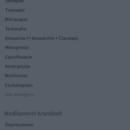
Seroquel
Tramadol
Mirtazapin
Terbinafin
Amoxiclav (= Amoxicillin + Clavulan)
Metoprolol
Ciprofloxacin
Amitriptylin
Metformin
Escitalopram
Alle anzeigen...
Medikament-Krankheit
Depressionen