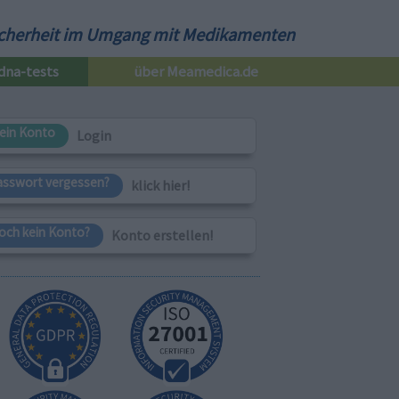
cherheit im Umgang mit Medikamenten
dna-tests
über Meamedica.de
ein Konto
Login
asswort vergessen?
klick hier!
och kein Konto?
Konto erstellen!