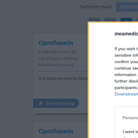
Sortieren nach
Geschle
1
2
3
meamedic
Ciprofloxacin
If you wish 
14.09.2020 | Frau | 36
sensitive in
Ciprofloxacin (500mg)
confirm you
Mandelentzündung
continue se
information 
Ich habe keinerlei Nebenwirkungen. Alles oka
further disc
participants
Downstream 
ihre erfahrung
Persona
Ciprofloxacin
I want t