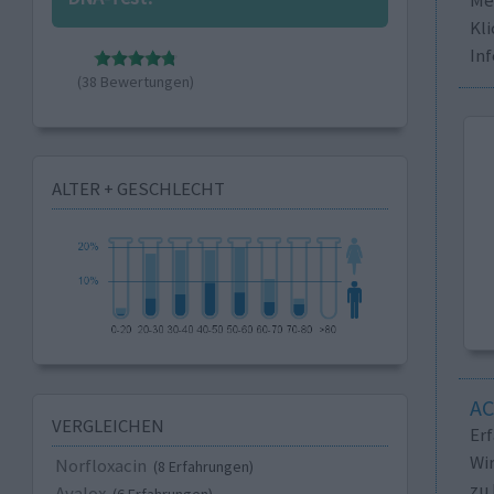
Kli
In
(38 Bewertungen)
ALTER + GESCHLECHT
A
VERGLEICHEN
Er
Wi
Norfloxacin
(8 Erfahrungen)
zu 
Avalox