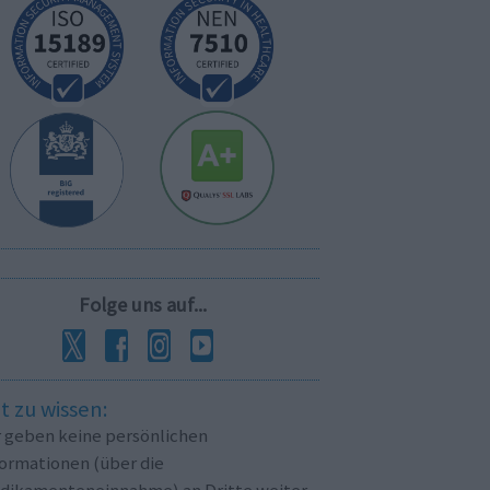
Folge uns auf...
t zu wissen:
r geben keine persönlichen
formationen (über die
dikamenteneinnahme) an Dritte weiter.