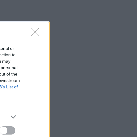
sonal or
ection to
ou may
 personal
out of the
 downstream
B’s List of