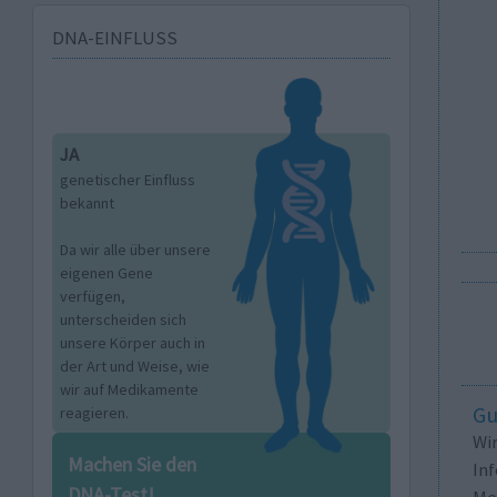
DNA-EINFLUSS
JA
genetischer Einfluss
bekannt
Da wir alle über unsere
eigenen Gene
verfügen,
unterscheiden sich
unsere Körper auch in
der Art und Weise, wie
wir auf Medikamente
Gu
reagieren.
Wi
Machen Sie den
In
DNA-Test!
Me