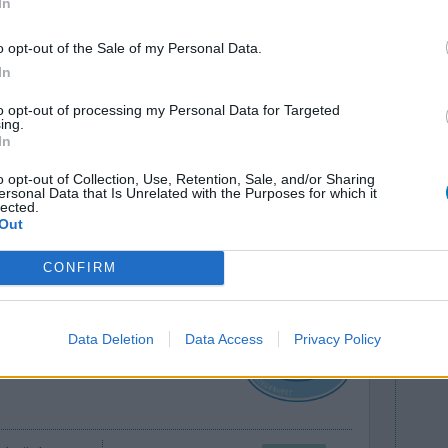
In
o opt-out of the Sale of my Personal Data.
In
in muss aus
Wirksamkeit
to opt-out of processing my Personal Data for Targeted
CHÄDLICH
Anzahl Nebenwirkungen
ing.
 die
In
chwinden. Also LEUTE hände weg vor diesen
o opt-out of Collection, Use, Retention, Sale, and/or Sharing
ersonal Data that Is Unrelated with the Purposes for which it
lected.
Out
0 Kommentare
CONFIRM
Data Deletion
Data Access
Privacy Policy