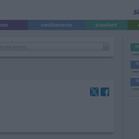
Si
iben
medikamente
krankheit
m
Medikament...
P
N