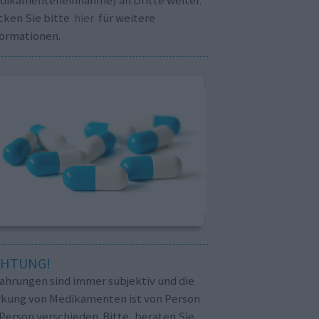
cken Sie bitte
hier
für weitere
formationen.
CHTUNG!
fahrungen sind immer subjektiv und die
rkung von Medikamenten ist von Person
Person verschieden. Bitte, beraten Sie