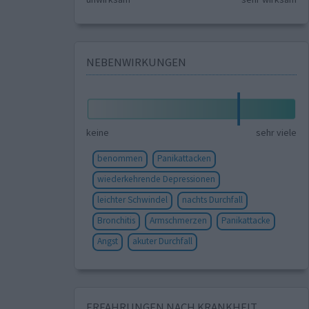
NEBENWIRKUNGEN
keine
sehr viele
benommen
Panikattacken
wiederkehrende Depressionen
leichter Schwindel
nachts Durchfall
Bronchitis
Armschmerzen
Panikattacke
Angst
akuter Durchfall
ERFAHRUNGEN NACH KRANKHEIT