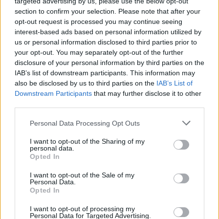
Monat ersetzt werden. Eins weiß ich sicher. In das
targeted advertising by us, please use the below opt-out
Kranke
... Lesen Sie mehr
section to confirm your selection. Please note that after your
opt-out request is processed you may continue seeing
interest-based ads based on personal information utilized by
0 Kommentare
ihre erfahrung
us or personal information disclosed to third parties prior to
your opt-out. You may separately opt-out of the further
disclosure of your personal information by third parties on the
IAB’s list of downstream participants. This information may
1
2
3
4
5
also be disclosed by us to third parties on the
IAB’s List of
Downstream Participants
that may further disclose it to other
third parties.
Medikamente mit den meisten Erfahrungen
Personal Data Processing Opt Outs
Mirena (624)
I want to opt-out of the Sharing of my
Empfängnis Verhütung - andere Mittel
personal data.
Escitalopram (339)
Opted In
Depression - SSRI
I want to opt-out of the Sale of my
Venlafaxin (326)
Personal Data.
Opted In
Depression - andere Mittel
Simvastatin (321)
I want to opt-out of processing my
Personal Data for Targeted Advertising.