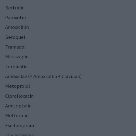
Sertralin
Paroxetin
Amoxicillin
Seroquel
Tramadol
Mirtazapin
Terbinafin
Amoxiclav (= Amoxicillin + Clavulan)
Metoprolol
Ciprofloxacin
Amitriptylin
Metformin
Escitalopram
Alle anzeigen...