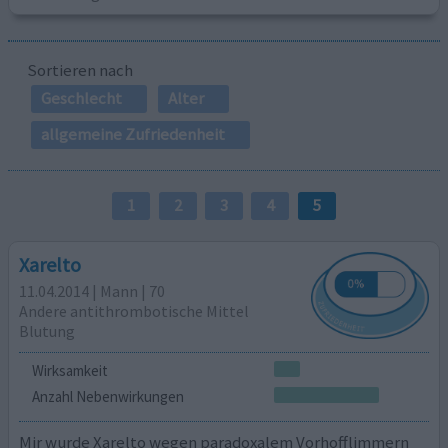
Sortieren nach
Geschlecht
Alter
allgemeine Zufriedenheit
1
2
3
4
5
Xarelto
11.04.2014 | Mann | 70
Andere antithrombotische Mittel
Blutung
Wirksamkeit
Anzahl Nebenwirkungen
Mir wurde Xarelto wegen paradoxalem Vorhofflimmern