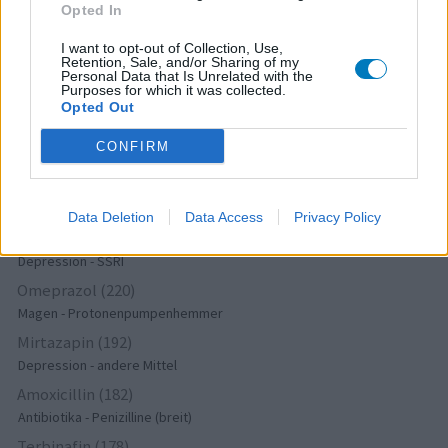
Cholesterin
Opted In
Sertralin (302)
I want to opt-out of Collection, Use,
Depression - SSRI
Retention, Sale, and/or Sharing of my
Personal Data that Is Unrelated with the
Champix (297)
Purposes for which it was collected.
Sucht
Opted Out
Citalopram (274)
CONFIRM
Depression - SSRI
Lyrica (237)
Epilepsie
Data Deletion
Data Access
Privacy Policy
Paroxetin (228)
Depression - SSRI
Omeprazol (220)
Magen - Protonenpumpenhemmer
Mirtazapin (192)
Depression - andere Mittel
Amoxicillin (182)
Antibiotika - Penizilline (breit)
Terbinafin (178)