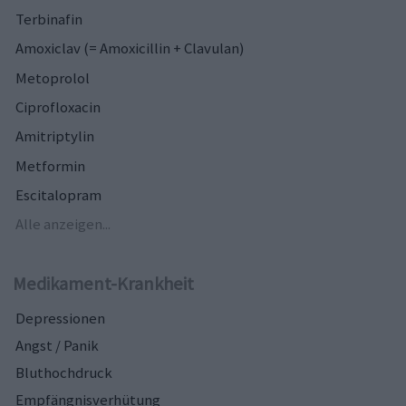
Terbinafin
Amoxiclav (= Amoxicillin + Clavulan)
Metoprolol
Ciprofloxacin
Amitriptylin
Metformin
Escitalopram
Alle anzeigen...
Medikament-Krankheit
Depressionen
Angst / Panik
Bluthochdruck
Empfängnisverhütung