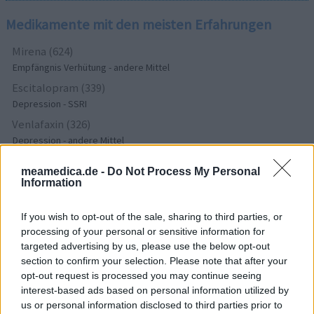
Medikamente mit den meisten Erfahrungen
Mirena (624)
Empfängnis Verhütung - andere Mittel
Escitalopram (339)
Depression - SSRI
Venlafaxin (326)
Depression - andere Mittel
Simvastatin (321)
meamedica.de -
Do Not Process My Personal
Cholesterin
Information
Sertralin (302)
Depression - SSRI
If you wish to opt-out of the sale, sharing to third parties, or
Champix (297)
processing of your personal or sensitive information for
targeted advertising by us, please use the below opt-out
Sucht
section to confirm your selection. Please note that after your
Citalopram (274)
opt-out request is processed you may continue seeing
Depression - SSRI
interest-based ads based on personal information utilized by
Lyrica (237)
us or personal information disclosed to third parties prior to