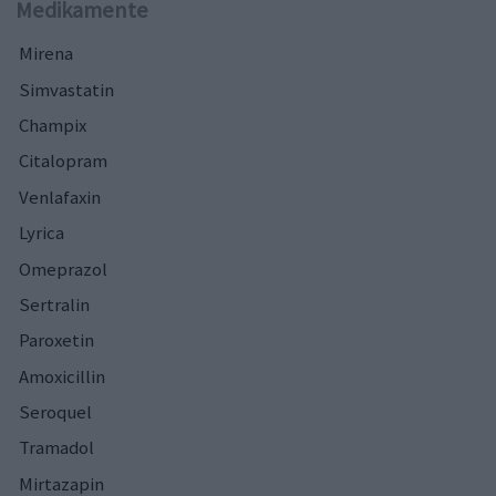
Medikamente
Mirena
Simvastatin
Champix
Citalopram
Venlafaxin
Lyrica
Omeprazol
Sertralin
Paroxetin
Amoxicillin
Seroquel
Tramadol
Mirtazapin