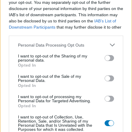
your opt-out. You may separately opt-out of the further
Epilepsie
disclosure of your personal information by third parties on the
Paroxetin (228)
IAB’s list of downstream participants. This information may
Depression - SSRI
also be disclosed by us to third parties on the
IAB’s List of
Omeprazol (220)
Downstream Participants
that may further disclose it to other
third parties.
Magen - Protonenpumpenhemmer
Mirtazapin (192)
Personal Data Processing Opt Outs
Depression - andere Mittel
I want to opt-out of the Sharing of my
Amoxicillin (182)
personal data.
Antibiotika - Penizilline (breit)
Opted In
Terbinafin (178)
I want to opt-out of the Sale of my
Pilze - Mund
Personal Data.
Opted In
Ciprofloxacin (168)
Antibiotika - Chinolone
I want to opt-out of processing my
Personal Data for Targeted Advertising.
Tramadol (158)
Opted In
Schmerz - Morphin-ähnliche
I want to opt-out of Collection, Use,
Seroquel (157)
Retention, Sale, and/or Sharing of my
Personal Data that Is Unrelated with the
Psychose / Schizophrenie - Antipsychotika
Purposes for which it was collected.