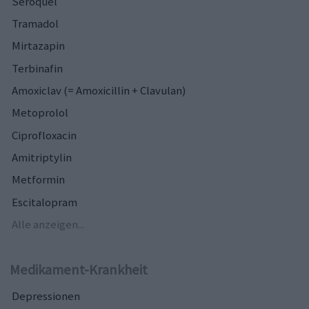
Seroquel
Tramadol
Mirtazapin
Terbinafin
Amoxiclav (= Amoxicillin + Clavulan)
Metoprolol
Ciprofloxacin
Amitriptylin
Metformin
Escitalopram
Alle anzeigen...
Medikament-Krankheit
Depressionen