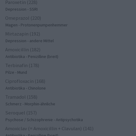
Paroxetin (228)
Depression - SSRI
Omeprazol (220)
Magen - Protonenpumpenhemmer
Mirtazapin (192)
Depression - andere Mittel
Amoxicillin (182)
Antibiotika - Penizilline (breit)
Terbinafin (178)
Pilze - Mund
Ciprofloxacin (168)
Antibiotika - Chinolone
Tramadol (158)
Schmerz - Morphin-ähnliche
Seroquel (157)
Psychose / Schizophrenie - Antipsychotika
Amoxiclav (= Amoxicillin + Clavulan) (141)
Antibiotika - Penizilline (breit)