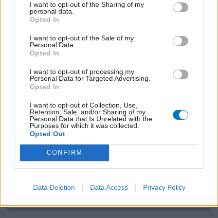
I want to opt-out of the Sharing of my
Imigran
personal data.
Opted In
17.02.2012 | Frau | 44
Sumatriptan
I want to opt-out of the Sale of my
Migräne
Personal Data.
Opted In
Wirksamkeit
I want to opt-out of processing my
Anzahl Nebenwirkungen
Personal Data for Targeted Advertising.
Opted In
Ich habe starke Migräne und nichts hat geholfen. Jetzt
I want to opt-out of Collection, Use,
nehm ich Sumatriptan und das wirkt. Aber in der ersten
Retention, Sale, and/or Sharing of my
Stunde nach der Einnahme ist mir immer schrecklich
Personal Data that Is Unrelated with the
Purposes for which it was collected.
schlecht. Ich habe ein steifes Gefühl im Nacken und bin
Opted Out
wie benebelt. Wenn das Medikament dann richtig wirkt
geht es wieder besser. Aber dann bin ich sehr müde und
CONFIRM
kraftlos. Aber es ist leider das einzige Medikame
... Lesen
Sie mehr
Data Deletion
Data Access
Privacy Policy
0 Kommentare
ihre erfahrung