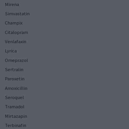
Mirena
Simvastatin
Champix
Citalopram
Venlafaxin
Lyrica
Omeprazol
Sertralin
Paroxetin
Amoxicillin
Seroquel
Tramadol
Mirtazapin
Terbinafin