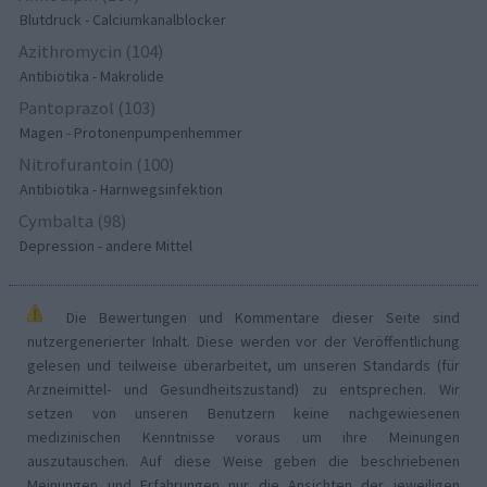
Blutdruck - Calciumkanalblocker
Azithromycin (104)
Antibiotika - Makrolide
Pantoprazol (103)
Magen - Protonenpumpenhemmer
Nitrofurantoin (100)
Antibiotika - Harnwegsinfektion
Cymbalta (98)
Depression - andere Mittel
Die Bewertungen und Kommentare dieser Seite sind
nutzergenerierter Inhalt. Diese werden vor der Veröffentlichung
gelesen und teilweise überarbeitet, um unseren Standards (für
Arzneimittel- und Gesundheitszustand) zu entsprechen. Wir
setzen von unseren Benutzern keine nachgewiesenen
medizinischen Kenntnisse voraus um ihre Meinungen
auszutauschen. Auf diese Weise geben die beschriebenen
Meinungen und Erfahrungen nur die Ansichten der jeweiligen