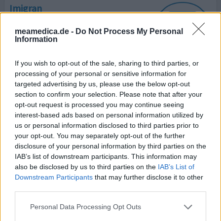
Imigran
17.02.2012 | Frau | 40
Sumatriptan
meamedica.de -
Do Not Process My Personal
Information
Kopfschmerzen
Wirksamkeit
If you wish to opt-out of the sale, sharing to third parties, or
Anzahl Nebenwirkungen
processing of your personal or sensitive information for
targeted advertising by us, please use the below opt-out
Ich habe seit meiner Pubertät Migräne und habe auch
section to confirm your selection. Please note that after your
opt-out request is processed you may continue seeing
schon viele verschiedene Medikamente ausprobiert.
interest-based ads based on personal information utilized by
Aber Imigran ist das Einzige was wirklich hilft. Ich muss
us or personal information disclosed to third parties prior to
mich zwar kurz hinlegen und schlafe dann auch immer
your opt-out. You may separately opt-out of the further
ein, aber wenn ich aufwache ich die Migräne fast immer
disclosure of your personal information by third parties on the
verschwunden. Wenn ich mich nicht hinlege, wirkt es
IAB’s list of downstream participants. This information may
nicht so gut. Nebenwirkungen; starke Müdigkeit,
also be disclosed by us to third parties on the
IAB’s List of
Übelkeit
... Lesen Sie mehr
Downstream Participants
that may further disclose it to other
third parties.
0 Kommentare
ihre erfahrung
Personal Data Processing Opt Outs