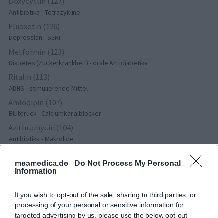
Doxycyclin (127)
Antibiotika - Tetrazykline
Fluoxetin (126)
Depression - SSRI
Metformin (123)
Diabetes (Zuckerkrankheit) - orale Antidiabetika
Ritalin (113)
ADHS - stimulierende Mittel
Amlodipin (107)
Blutdruck - Calciumkanalblocker
Azithromycin (104)
Antibiotika - Makrolide
Pantoprazol (103)
meamedica.de -
Do Not Process My Personal
Magen - Protonenpumpenhemmer
Information
Nitrofurantoin (100)
Antibiotika - Harnwegsinfektion
If you wish to opt-out of the sale, sharing to third parties, or
Cymbalta (98)
processing of your personal or sensitive information for
Depression - andere Mittel
targeted advertising by us, please use the below opt-out