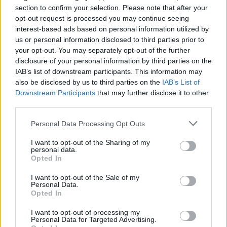
section to confirm your selection. Please note that after your
opt-out request is processed you may continue seeing
interest-based ads based on personal information utilized by
Die Bewertungen und Kommentare dieser Seite sind
us or personal information disclosed to third parties prior to
nutzergenerierter Inhalt. Diese werden vor der Veröffentlichung
your opt-out. You may separately opt-out of the further
gelesen und teilweise überarbeitet, um unseren Standards (für
disclosure of your personal information by third parties on the
Arzneimittel- und Gesundheitszustand) zu entsprechen. Wir
IAB’s list of downstream participants. This information may
setzen von unseren Benutzern keine nachgewiesenen
also be disclosed by us to third parties on the
IAB’s List of
medizinischen Kenntnisse voraus um ihre Meinungen
Downstream Participants
that may further disclose it to other
auszutauschen. Auf diese Weise geben die beschriebenen
third parties.
Meinungen und Erfahrungen nur die Ansichten der jeweiligen
Autoren wieder und nicht jene des Eigentümers dieser Website.
Personal Data Processing Opt Outs
Bitte beachten Sie, dass eine Erfahrung von Person zu Person
unterschiedlich sein kann und dass Sie sich immer an Ihren Arzt
I want to opt-out of the Sharing of my
personal data.
oder Apotheker wenden sollten, um medizinischen Rat zu
Opted In
Medikamenten zu erhalten.
I want to opt-out of the Sale of my
Personal Data.
Opted In
I want to opt-out of processing my
Personal Data for Targeted Advertising.