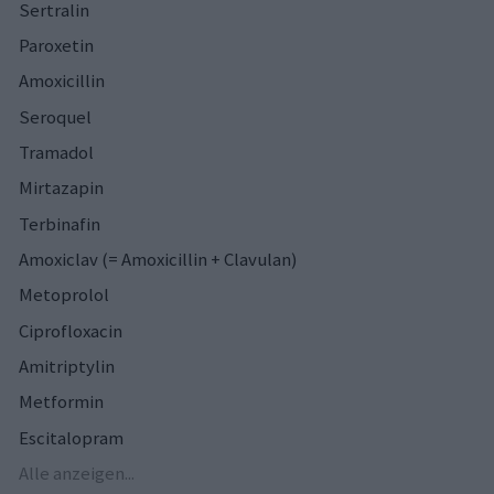
Sertralin
Paroxetin
Amoxicillin
Seroquel
Tramadol
Mirtazapin
Terbinafin
Amoxiclav (= Amoxicillin + Clavulan)
Metoprolol
Ciprofloxacin
Amitriptylin
Metformin
Escitalopram
Alle anzeigen...