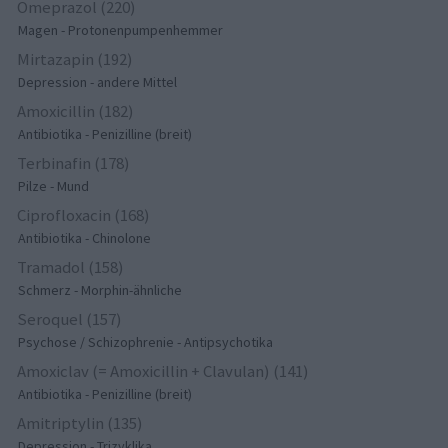
Omeprazol (220)
Magen - Protonenpumpenhemmer
Mirtazapin (192)
Depression - andere Mittel
Amoxicillin (182)
Antibiotika - Penizilline (breit)
Terbinafin (178)
Pilze - Mund
Ciprofloxacin (168)
Antibiotika - Chinolone
Tramadol (158)
Schmerz - Morphin-ähnliche
Seroquel (157)
Psychose / Schizophrenie - Antipsychotika
Amoxiclav (= Amoxicillin + Clavulan) (141)
Antibiotika - Penizilline (breit)
Amitriptylin (135)
Depression - Trizyklika