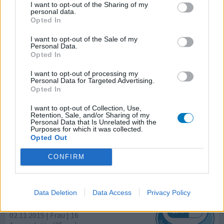
0 Kommentare
ihre erfahrung
I want to opt-out of the Sharing of my
personal data.
Opted In
Valdoxan
I want to opt-out of the Sale of my
Personal Data.
09.11.2015 | Mann | 59
Opted In
Agomelatin (25mg)
Schlafstörungen
I want to opt-out of processing my
Personal Data for Targeted Advertising.
Opted In
Wirksamkeit
Anzahl Nebenwirkungen
I want to opt-out of Collection, Use,
Retention, Sale, and/or Sharing of my
Personal Data that Is Unrelated with the
ebenfalls nicht die erhoffte Wirkung, im Gegenteil zu
Purposes for which it was collected.
Opted Out
dem kamen noch Einschlafprobleme
CONFIRM
0 Kommentare
ihre erfahrung
Data Deletion
Data Access
Privacy Policy
Valdoxan
02.11.2015 | Frau | 16