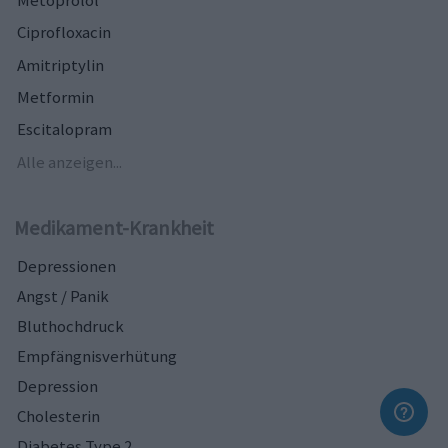
Metoprolol
Ciprofloxacin
Amitriptylin
Metformin
Escitalopram
Alle anzeigen...
Medikament-Krankheit
Depressionen
Angst / Panik
Bluthochdruck
Empfängnisverhütung
Depression
Cholesterin
Diabetes Type 2