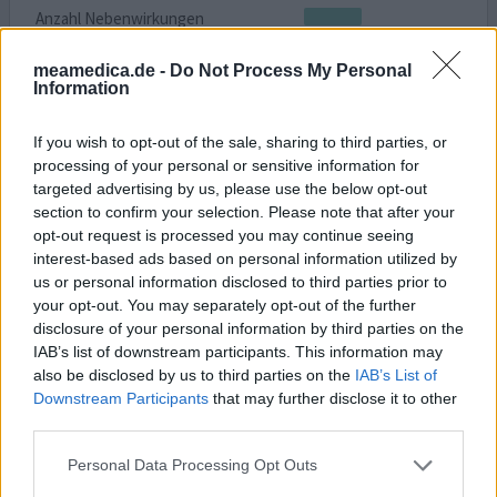
Anzahl Nebenwirkungen
meamedica.de -
Do Not Process My Personal
Information
0 Kommentare
ihre erfahrung
If you wish to opt-out of the sale, sharing to third parties, or
processing of your personal or sensitive information for
targeted advertising by us, please use the below opt-out
Valdoxan
section to confirm your selection. Please note that after your
05.03.2016 | Frau | 30
opt-out request is processed you may continue seeing
Agomelatin (50mg)
interest-based ads based on personal information utilized by
Angst / Panik
us or personal information disclosed to third parties prior to
your opt-out. You may separately opt-out of the further
Wirksamkeit
disclosure of your personal information by third parties on the
Anzahl Nebenwirkungen
IAB’s list of downstream participants. This information may
also be disclosed by us to third parties on the
IAB’s List of
Downstream Participants
that may further disclose it to other
Ich nehme seit 1 jahr valdoxan zur Nacht 50 mg und
third parties.
tagsüber tianeurax und bin sehr zufrieden und kann ein
normales Leben führen
Personal Data Processing Opt Outs