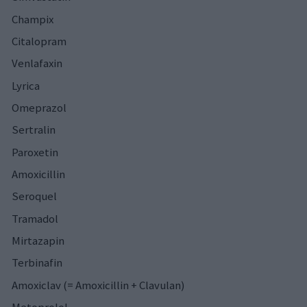
Champix
Citalopram
Venlafaxin
Lyrica
Omeprazol
Sertralin
Paroxetin
Amoxicillin
Seroquel
Tramadol
Mirtazapin
Terbinafin
Amoxiclav (= Amoxicillin + Clavulan)