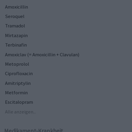
Amoxicillin
Seroquel
Tramadol
Mirtazapin
Terbinafin
Amoxiclav (= Amoxicillin + Clavulan)
Metoprolol
Ciprofloxacin
Amitriptylin
Metformin
Escitalopram
Alle anzeigen...
Medikament-Krankheit