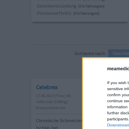
Gelenkentzündung
(0 Erfahrungen)
Psoriasisarthritis
(0 Erfahrungen)
Sortieren nach
Geschle
meamedic
If you wish 
Celebrex
sensitive in
confirm you
17.06.2023 | Frau | 60
continue se
Celecoxib (100mg)
information 
Kreuzschmerzen
further disc
participants
Chronische Schmerzen,wie morgen Steifigke
Downstream 
Ischias,lws