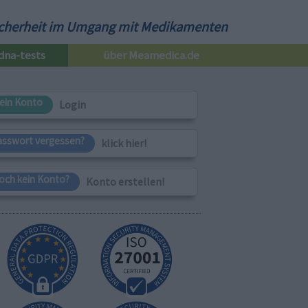
cherheit im Umgang mit Medikamenten
dna-tests
über Meamedica.de
ein Konto
Login
asswort vergessen?
klick hier!
och kein Konto?
Konto erstellen!