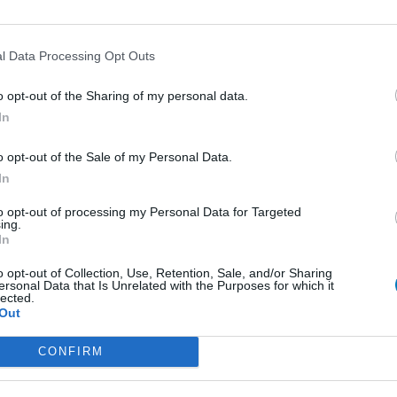
0 Kommentare
l Data Processing Opt Outs
o opt-out of the Sharing of my personal data.
1
In
ungen
o opt-out of the Sale of my Personal Data.
In
Empfängnis Verhütung - andere Mittel
to opt-out of processing my Personal Data for Targeted
Depression - SSRI
ing.
In
Depression - andere Mittel
o opt-out of Collection, Use, Retention, Sale, and/or Sharing
Cholesterin
ersonal Data that Is Unrelated with the Purposes for which it
lected.
Depression - SSRI
Out
Sucht
CONFIRM
Depression - SSRI
Epilepsie