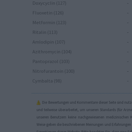
Doxycyclin (127)
-
Fluoxetin (126)
-
Metformin (123)
-
Ritalin (113)
-
Amlodipin (107)
-
Azithromycin (104)
-
Pantoprazol (103)
-
Nitrofurantoin (100)
-
Cymbalta (98)
-
Die Bewertungen und Kommentare dieser Seite sind nutzer
und teilweise überarbeitet, um unseren Standards (für Arzn
unseren Benutzern keine nachgewiesenen medizinischen K
Weise geben die beschriebenen Meinungen und Erfahrungen nu
Eigentümers dieser Website. Bitte beachten Sie, dass eine 