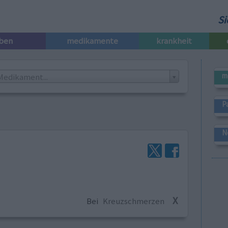
Si
iben
medikamente
krankheit
m
Medikament...
P
N
X
Bei
Kreuzschmerzen