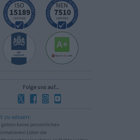
Folge uns auf...
t zu wissen:
r geben keine persönlichen
formationen (über die
dikamenteneinnahme) an Dritte weiter.