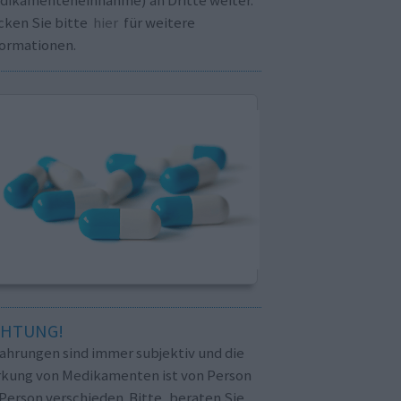
cken Sie bitte
hier
für weitere
formationen.
CHTUNG!
fahrungen sind immer subjektiv und die
rkung von Medikamenten ist von Person
Person verschieden. Bitte, beraten Sie