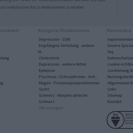
, um medizinischen Rat zu Medikamenten zu erhalten.
rankheit
Kategorie Medikamente
Meamedica
Depression - SSRI
expertenmein
Empfängnis Verhütung - andere
Unsere Spezia
M...
faq
ütung
Cholesterin
Datenschutzer
Depression - andere Mittel
cookie-richtlin
Epilepsie
zustimmung d
Psychose / Schizophrenie - Anti...
Nutzungsbedi
ng
Magen - Protonenpumpenhemmer
Allgemeinen 
Sucht
Links
Schmerz - Morphin-ähnliche
Sitemap
Schmerz
Kontakt
Alle anzeigen...