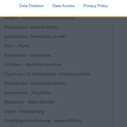
Data Deletion
Data Access
Privacy Policy
Depression - SSRI
Magen - Protonenpumpenhemmer
Depression - andere Mittel
Antibiotika - Penizilline (breit)
Pilze - Mund
Antibiotika - Chinolone
Schmerz - Morphin-ähnliche
Psychose / Schizophrenie - Antipsychotika
Antibiotika - Penizilline (breit)
Depression - Trizyklika
Blutdruck - Beta-Blocker
Darm - Verstopfung
Empfängnis Verhütung - andere Mittel