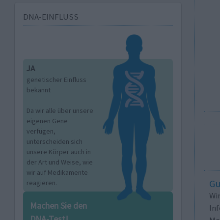
DNA-EINFLUSS
JA
genetischer Einfluss
bekannt
Da wir alle über unsere
eigenen Gene
verfügen,
unterscheiden sich
unsere Körper auch in
der Art und Weise, wie
wir auf Medikamente
Gu
reagieren.
Wi
Machen Sie den
In
DNA-Test!
Me