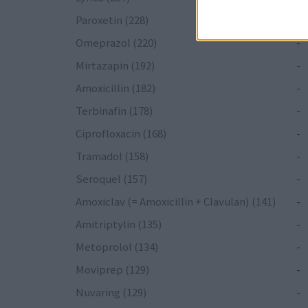
Paroxetin (228)
-
Omeprazol (220)
-
Mirtazapin (192)
-
Amoxicillin (182)
-
Terbinafin (178)
-
Ciprofloxacin (168)
-
Tramadol (158)
-
Seroquel (157)
-
Amoxiclav (= Amoxicillin + Clavulan) (141)
-
Amitriptylin (135)
-
Metoprolol (134)
-
Moviprep (129)
-
Nuvaring (129)
-