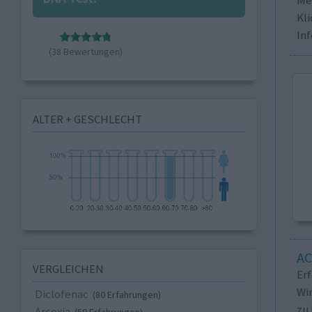
Kli
In
(38 Bewertungen)
ALTER + GESCHLECHT
A
VERGLEICHEN
Er
Wi
Diclofenac
(80 Erfahrungen)
zu 
Arcoxia