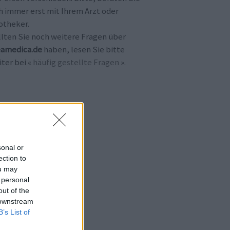
h immer erst mit Ihrem Arzt oder
otheker.
llten Sie noch weitere Fragen über
amedica.de
haben, lesen Sie bitte
ter bei «
häufig gestellte Fragen
».
sonal or
ection to
ou may
 personal
out of the
 downstream
B’s List of