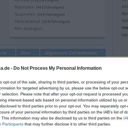
(59 Erfahrungen)
sic
Naproxen
(44 Erfahrungen)
Ap
Ibuprofen
(34 Erfahrungen)
So
Paracetamol
(20 Erfahrungen)
me
Alle anzeigen...
wei
cht
Alter
allgemeine Zufriedenheit
1
a.de -
Do Not Process My Personal Information
to opt-out of the sale, sharing to third parties, or processing of your per
formation for targeted advertising by us, please use the below opt-out s
r selection. Please note that after your opt-out request is processed y
eing interest-based ads based on personal information utilized by us or
disclosed to third parties prior to your opt-out. You may separately opt-
losure of your personal information by third parties on the IAB’s list of
. This information may also be disclosed by us to third parties on the
IA
it und
Wirksamkeit
Participants
that may further disclose it to other third parties.
Anzahl Nebenwirkungen