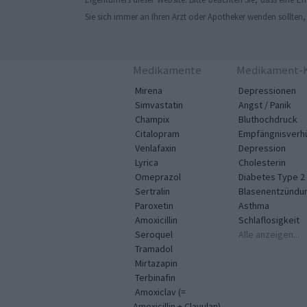
Sie sich immer an Ihren Arzt oder Apotheker wenden sollten
Medikamente
Medikament-K
Mirena
Depressionen
Simvastatin
Angst / Panik
Champix
Bluthochdruck
Citalopram
Empfängnisverh
Venlafaxin
Depression
Lyrica
Cholesterin
Omeprazol
Diabetes Type 2
Sertralin
Blasenentzündu
Paroxetin
Asthma
Amoxicillin
Schlaflosigkeit
Seroquel
Alle anzeigen...
Tramadol
Mirtazapin
Terbinafin
Amoxiclav (=
Amoxicillin + Clavulan)