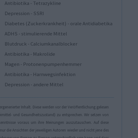
Antibiotika - Tetrazykline
Depression - SSRI
Diabetes (Zuckerkrankheit) - orale Antidiabetika
ADHS - stimulierende Mittel
Blutdruck - Calciumkanalblocker
Antibiotika - Makrolide
Magen - Protonenpumpenhemmer
Antibiotika - Harnwegsinfektion
Depression - andere Mittel
generierter Inhalt. Diese werden vor der Veröffentlichung gelesen
eimittel- und Gesundheitszustand) zu entsprechen. Wir setzen von
enntnisse voraus um ihre Meinungen auszutauschen. Auf diese
r die Ansichten der jeweiligen Autoren wieder und nicht jene des
Erfahrung von Person zu Person unterschiedlich sein kann und dass