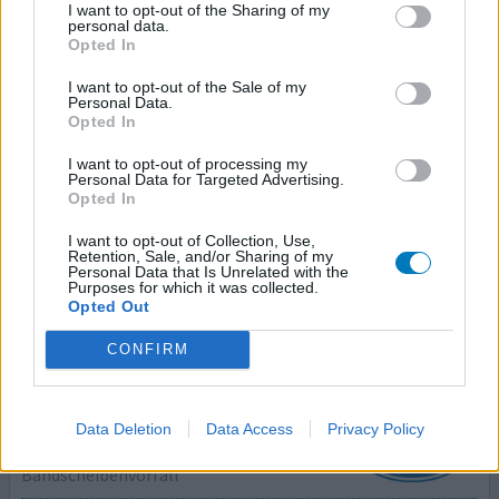
I want to opt-out of the Sharing of my
Celebrex
personal data.
25.05.2015 | Frau | 71
Opted In
Celecoxib (200mg)
I want to opt-out of the Sale of my
Bandscheibenvorfall
Personal Data.
Opted In
Wirksamkeit
Anzahl Nebenwirkungen
I want to opt-out of processing my
Personal Data for Targeted Advertising.
Opted In
Herzinfarkt an Tag 4 der Einnahme, laut Nebenwirkung
bekannt bei 1 von 10 Anwendern. Leider erst zu spät auf
I want to opt-out of Collection, Use,
Retention, Sale, and/or Sharing of my
den Beipackzettel geschaut...
Personal Data that Is Unrelated with the
Purposes for which it was collected.
Opted Out
0 Kommentare
ihre erfahrung
CONFIRM
Celebrex
08.03.2015 | Mann | 55
Data Deletion
Data Access
Privacy Policy
Celecoxib (200mg)
Bandscheibenvorfall