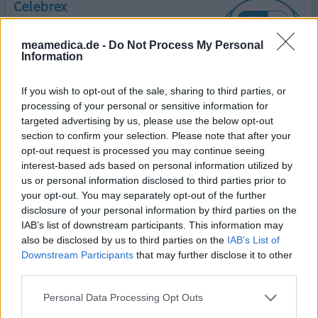
Celebrex
26.06.2016 | Frau | 32
Celecoxib (200mg)
meamedica.de -
Do Not Process My Personal
Nicht in der Liste
Information
Wirksamkeit
If you wish to opt-out of the sale, sharing to third parties, or
Anzahl Nebenwirkungen
processing of your personal or sensitive information for
targeted advertising by us, please use the below opt-out
Ich hatte starke Schmerzen in der Schulter und konnte
section to confirm your selection. Please note that after your
seit Wochen nicht mehr schlafen, oder Bewegungen
opt-out request is processed you may continue seeing
durchführen. Mein Hausarzt hat mir dann dieses
interest-based ads based on personal information utilized by
Medikament verschrieben. Nachdem ich die
us or personal information disclosed to third parties prior to
Nebenwirkungen gelesen habe, habe ich noch einen
your opt-out. You may separately opt-out of the further
Orthopäden zu Rate gezogen, aber auch dieser meinte es
disclosure of your personal information by third parties on the
sei wirksam und da ich noch sehr jung bin, sollte es keine
IAB’s list of downstream participants. This information may
Probleme geben. Und t
... Lesen Sie mehr
also be disclosed by us to third parties on the
IAB’s List of
Downstream Participants
that may further disclose it to other
third parties.
0 Kommentare
ihre erfahrung
Personal Data Processing Opt Outs