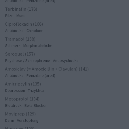
Antibiotika - Penizilline (breit)
Terbinafin (178)
Pilze - Mund
Ciprofloxacin (168)
Antibiotika - Chinolone
Tramadol (158)
Schmerz - Morphin-ähnliche
Seroquel (157)
Psychose / Schizophrenie - Antipsychotika
Amoxiclav (= Amoxicillin + Clavulan) (141)
Antibiotika - Penizilline (breit)
Amitriptylin (135)
Depression - Trizyklika
Metoprolol (134)
Blutdruck - Beta-Blocker
Moviprep (129)
Darm - Verstopfung
Nuvaring (129)