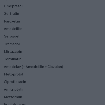
Omeprazol
Sertralin
Paroxetin
Amoxicillin
Seroquel
Tramadol
Mirtazapin
Terbinafin
Amoxiclav (= Amoxicillin + Clavulan)
Metoprolol
Ciprofloxacin
Amitriptylin
Metformin
Escitalopram