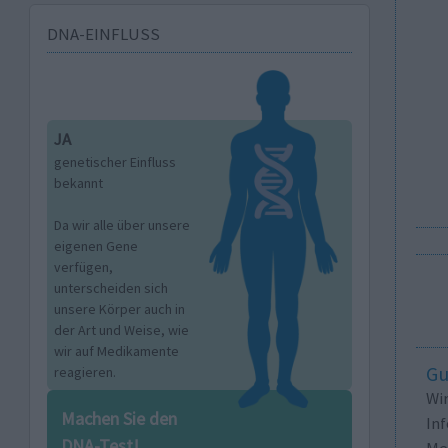
DNA-EINFLUSS
JA
genetischer Einfluss
bekannt
Da wir alle über unsere
eigenen Gene
verfügen,
unterscheiden sich
unsere Körper auch in
der Art und Weise, wie
wir auf Medikamente
Gu
reagieren.
Wi
Machen Sie den
In
DNA-Test!
Me