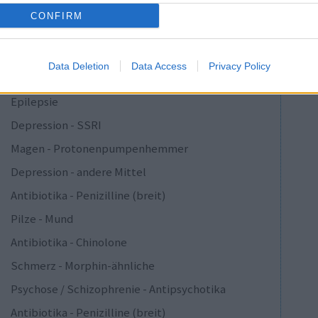
Cholesterin
CONFIRM
Depression - SSRI
Sucht
Data Deletion
Data Access
Privacy Policy
Depression - SSRI
Epilepsie
Depression - SSRI
Magen - Protonenpumpenhemmer
Depression - andere Mittel
Antibiotika - Penizilline (breit)
Pilze - Mund
Antibiotika - Chinolone
Schmerz - Morphin-ähnliche
Psychose / Schizophrenie - Antipsychotika
Antibiotika - Penizilline (breit)