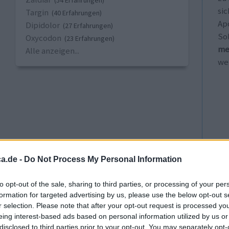
(54 Erfahrungen)
sic
Targin
(40 Erfahrungen)
Ap
Dipidolor
(27 Erfahrungen)
So
Oxycodon
(23 Erfahrungen)
me
Alle anzeigen...
wei
a.de -
Do Not Process My Personal Information
cht
Alter
allgemeine Zufriedenheit
to opt-out of the sale, sharing to third parties, or processing of your per
3
4
formation for targeted advertising by us, please use the below opt-out s
r selection. Please note that after your opt-out request is processed y
eing interest-based ads based on personal information utilized by us or
disclosed to third parties prior to your opt-out. You may separately opt-