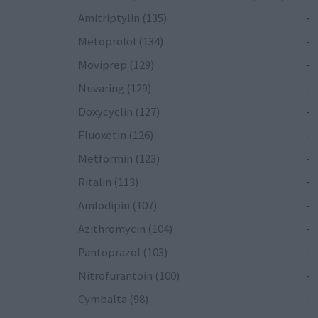
Amitriptylin (135)
-
Metoprolol (134)
-
Moviprep (129)
-
Nuvaring (129)
-
Doxycyclin (127)
-
Fluoxetin (126)
-
Metformin (123)
-
Ritalin (113)
-
Amlodipin (107)
-
Azithromycin (104)
-
Pantoprazol (103)
-
Nitrofurantoin (100)
-
Cymbalta (98)
-