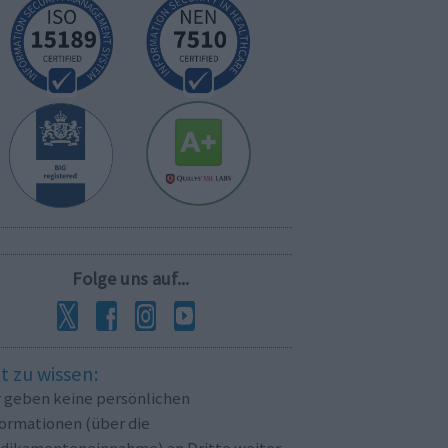
Folge uns auf...
t zu wissen:
r geben keine persönlichen
formationen (über die
dikamenteneinnahme) an Dritte weiter.