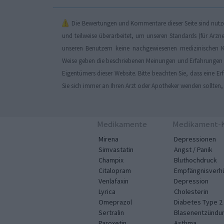
Die Bewertungen und Kommentare dieser Seite sind nutzer
und teilweise überarbeitet, um unseren Standards (für Arzn
unseren Benutzern keine nachgewiesenen medizinischen K
Weise geben die beschriebenen Meinungen und Erfahrungen nu
Eigentümers dieser Website. Bitte beachten Sie, dass eine 
Sie sich immer an Ihren Arzt oder Apotheker wenden sollten
Medikamente
Medikament-K
Mirena
Depressionen
Simvastatin
Angst / Panik
Champix
Bluthochdruck
Citalopram
Empfängnisverh
Venlafaxin
Depression
Lyrica
Cholesterin
Omeprazol
Diabetes Type 2
Sertralin
Blasenentzündu
Paroxetin
Asthma