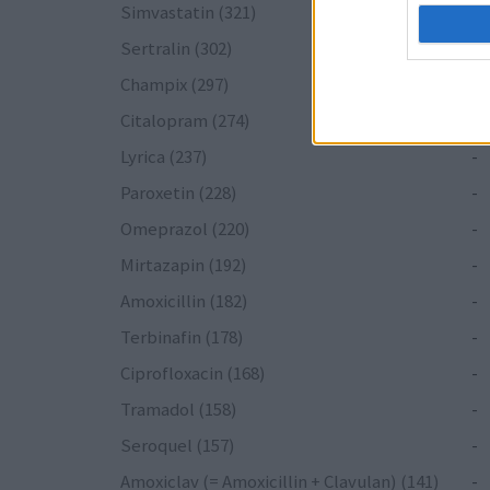
Simvastatin (321)
-
Sertralin (302)
-
Champix (297)
-
Citalopram (274)
-
Lyrica (237)
-
Paroxetin (228)
-
Omeprazol (220)
-
Mirtazapin (192)
-
Amoxicillin (182)
-
Terbinafin (178)
-
Ciprofloxacin (168)
-
Tramadol (158)
-
Seroquel (157)
-
Amoxiclav (= Amoxicillin + Clavulan) (141)
-