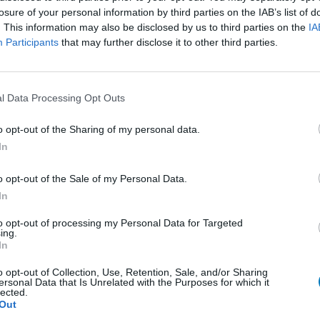
losure of your personal information by third parties on the IAB’s list of
. This information may also be disclosed by us to third parties on the
IA
Participants
that may further disclose it to other third parties.
Wirksamkeit
 nicht. Ich
Anzahl Nebenwirkungen
l Data Processing Opt Outs
urch.
o opt-out of the Sharing of my personal data.
0 Kommentare
In
o opt-out of the Sale of my Personal Data.
3
4
In
to opt-out of processing my Personal Data for Targeted
ungen
ing.
In
Empfängnis Verhütung - andere Mittel
o opt-out of Collection, Use, Retention, Sale, and/or Sharing
Depression - SSRI
ersonal Data that Is Unrelated with the Purposes for which it
lected.
Depression - andere Mittel
Out