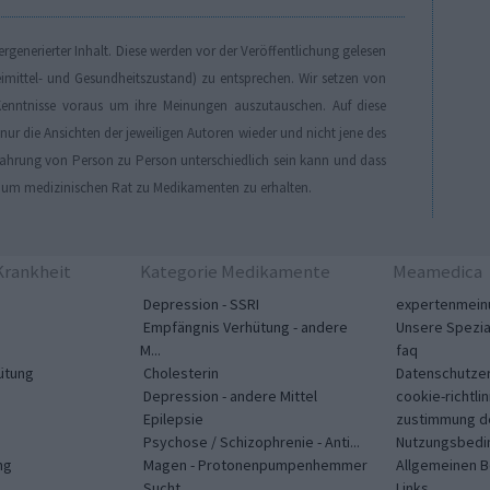
generierter Inhalt. Diese werden vor der Veröffentlichung gelesen
eimittel- und Gesundheitszustand) zu entsprechen. Wir setzen von
enntnisse voraus um ihre Meinungen auszutauschen. Auf diese
r die Ansichten der jeweiligen Autoren wieder und nicht jene des
Erfahrung von Person zu Person unterschiedlich sein kann und dass
, um medizinischen Rat zu Medikamenten zu erhalten.
rankheit
Kategorie Medikamente
Meamedica
Depression - SSRI
expertenmein
Empfängnis Verhütung - andere
Unsere Spezia
M...
faq
ütung
Cholesterin
Datenschutzer
Depression - andere Mittel
cookie-richtlin
Epilepsie
zustimmung d
Psychose / Schizophrenie - Anti...
Nutzungsbedi
ng
Magen - Protonenpumpenhemmer
Allgemeinen 
Sucht
Links