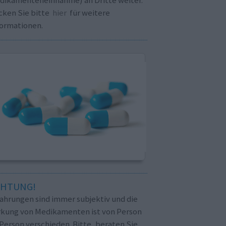
cken Sie bitte
hier
für weitere
formationen.
CHTUNG!
fahrungen sind immer subjektiv und die
rkung von Medikamenten ist von Person
Person verschieden. Bitte, beraten Sie