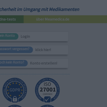
cherheit im Umgang mit Medikamenten
dna-tests
über Meamedica.de
ein Konto
Login
asswort vergessen?
klick hier!
och kein Konto?
Konto erstellen!