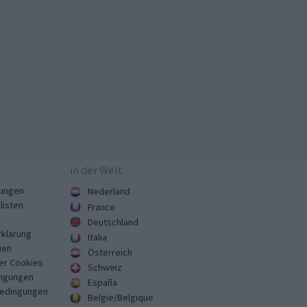
in der Welt
ungen
Nederland
listen
France
Deutschland
klärung
Italia
ien
Österreich
er Cookies
Schweiz
ngungen
España
Bedingungen
België/Belgique