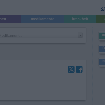
Si
iben
medikamente
krankheit
m
Medikament...
P
N