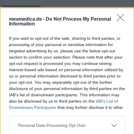
0 Kommentare
ihre erfahrung
meamedica.de -
Do Not Process My Personal
Information
Oxygesic
If you wish to opt-out of the sale, sharing to third parties, or
06.01.2011 | Mann | 52
processing of your personal or sensitive information for
Oxycodon
targeted advertising by us, please use the below opt-out
Bandscheibenvorfall
section to confirm your selection. Please note that after your
opt-out request is processed you may continue seeing
Wirksamkeit
interest-based ads based on personal information utilized by
Anzahl Nebenwirkungen
us or personal information disclosed to third parties prior to
your opt-out. You may separately opt-out of the further
Es hilft gegen die Schmerzen, aber nach kurzer Zeit laufe
disclosure of your personal information by third parties on the
ich rum wie ein Zombie. Ich muss außerdem Abführmittel
IAB’s list of downstream participants. This information may
nehmen und Wasserlassen ist auch ein Problem. Nachts
also be disclosed by us to third parties on the
IAB’s List of
habe ich Alpträume. Ich höre damit auf. Ab heute bin ich
Downstream Participants
that may further disclose it to other
am Abbauen. Aber davon bekomme ich wieder andere
third parties.
Beschwerden, Bauchschmerzen und Krämpfe.
Personal Data Processing Opt Outs
0 Kommentare
ihre erfahrung