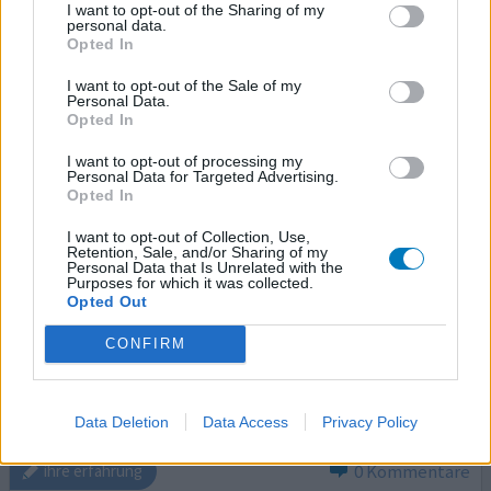
I want to opt-out of the Sharing of my
personal data.
Opted In
Oxygesic
I want to opt-out of the Sale of my
Personal Data.
30.12.2010 | Frau | 51
Opted In
Oxycodon
Rückenschmerzen
I want to opt-out of processing my
Personal Data for Targeted Advertising.
Opted In
Wirksamkeit
Anzahl Nebenwirkungen
I want to opt-out of Collection, Use,
Retention, Sale, and/or Sharing of my
Personal Data that Is Unrelated with the
Ich nehme dieses Medikament seit 3 Jahren und es hilft
Purposes for which it was collected.
gut gegen meine Schmerzen. Wenn ich versuche damit zu
Opted Out
stoppen bin ich ein „Wrack“. Ich will und kann nicht mehr
CONFIRM
ohne. Als Nebenwirkungen habe ich vor allem
Verstopfung, dafür nehme ich Movicol. Am Anfang hatte
ich starken Juckreitz, einen trockenen Mund und
Übelkeit, aber das war schnell wieder vorbei.
Data Deletion
Data Access
Privacy Policy
0 Kommentare
ihre erfahrung