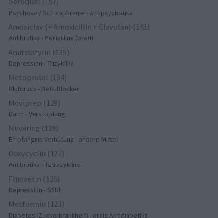
Seroquel (157)
Psychose / Schizophrenie - Antipsychotika
Amoxiclav (= Amoxicillin + Clavulan) (141)
Antibiotika - Penizilline (breit)
Amitriptylin (135)
Depression - Trizyklika
Metoprolol (134)
Blutdruck - Beta-Blocker
Moviprep (129)
Darm - Verstopfung
Nuvaring (129)
Empfängnis Verhütung - andere Mittel
Doxycyclin (127)
Antibiotika - Tetrazykline
Fluoxetin (126)
Depression - SSRI
Metformin (123)
Diabetes (Zuckerkrankheit) - orale Antidiabetika