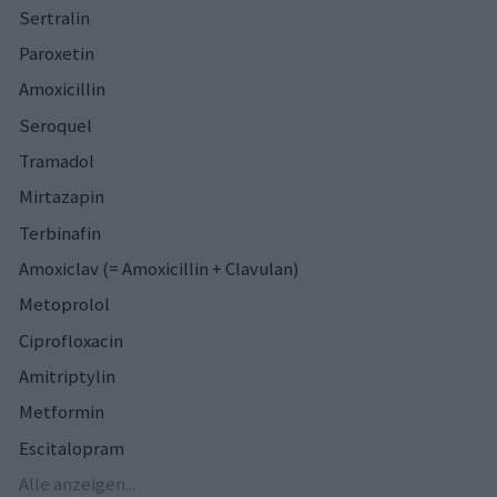
Sertralin
Paroxetin
Amoxicillin
Seroquel
Tramadol
Mirtazapin
Terbinafin
Amoxiclav (= Amoxicillin + Clavulan)
Metoprolol
Ciprofloxacin
Amitriptylin
Metformin
Escitalopram
Alle anzeigen...