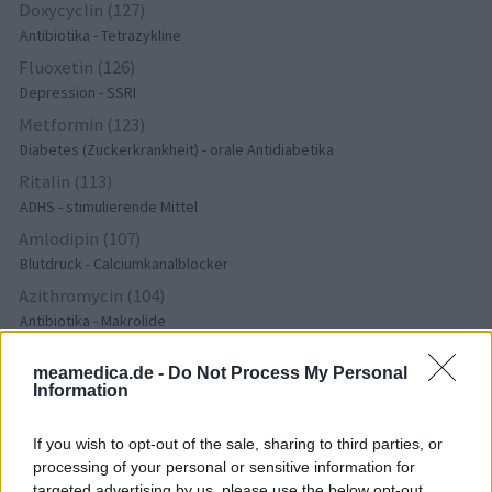
Doxycyclin (127)
Antibiotika - Tetrazykline
Fluoxetin (126)
Depression - SSRI
Metformin (123)
Diabetes (Zuckerkrankheit) - orale Antidiabetika
Ritalin (113)
ADHS - stimulierende Mittel
Amlodipin (107)
Blutdruck - Calciumkanalblocker
Azithromycin (104)
Antibiotika - Makrolide
Pantoprazol (103)
meamedica.de -
Do Not Process My Personal
Magen - Protonenpumpenhemmer
Information
Nitrofurantoin (100)
Antibiotika - Harnwegsinfektion
If you wish to opt-out of the sale, sharing to third parties, or
Cymbalta (98)
processing of your personal or sensitive information for
targeted advertising by us, please use the below opt-out