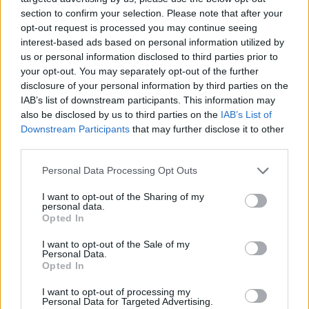
Depression - andere Mittel
section to confirm your selection. Please note that after your
opt-out request is processed you may continue seeing
interest-based ads based on personal information utilized by
Die Bewertungen und Kommentare dieser Seite sind
us or personal information disclosed to third parties prior to
nutzergenerierter Inhalt. Diese werden vor der Veröffentlichung
your opt-out. You may separately opt-out of the further
gelesen und teilweise überarbeitet, um unseren Standards (für
disclosure of your personal information by third parties on the
Arzneimittel- und Gesundheitszustand) zu entsprechen. Wir
IAB’s list of downstream participants. This information may
setzen von unseren Benutzern keine nachgewiesenen
also be disclosed by us to third parties on the
IAB’s List of
medizinischen Kenntnisse voraus um ihre Meinungen
Downstream Participants
that may further disclose it to other
auszutauschen. Auf diese Weise geben die beschriebenen
third parties.
Meinungen und Erfahrungen nur die Ansichten der jeweiligen
Autoren wieder und nicht jene des Eigentümers dieser Website.
Personal Data Processing Opt Outs
Bitte beachten Sie, dass eine Erfahrung von Person zu Person
I want to opt-out of the Sharing of my
unterschiedlich sein kann und dass Sie sich immer an Ihren Arzt
personal data.
oder Apotheker wenden sollten, um medizinischen Rat zu
Opted In
Medikamenten zu erhalten.
I want to opt-out of the Sale of my
Personal Data.
Opted In
I want to opt-out of processing my
Personal Data for Targeted Advertising.