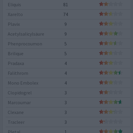
Eliquis
81
Xarelto
74
Plavix
9
Acetylsalicylsäure
9
Phenprocoumon
5
Brilique
5
Pradaxa
4
Falithrom
4
Mono Embolex
4
Clopidogrel
3
Marcoumar
3
Clexane
3
Tracleer
3
Pletal
1