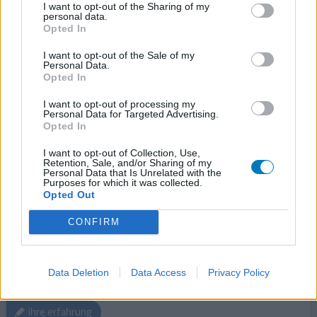
I want to opt-out of the Sharing of my
personal data.
Opted In
Eliquis
20.04.2025 | Frau | 76
I want to opt-out of the Sale of my
apixaban
Personal Data.
Opted In
Vorhofflimmern
I want to opt-out of processing my
Wirksamkeit
Personal Data for Targeted Advertising.
Anzahl Nebenwirkungen
Opted In
Nebenwirkungen
I want to opt-out of Collection, Use,
Retention, Sale, and/or Sharing of my
Brechreiz
akute Kopfschmerzen
Schwindel
Personal Data that Is Unrelated with the
Purposes for which it was collected.
Opted Out
3 Cardio Version und 1 Ablation- eliquis und Dilitazem
nehme ich aber ich habe 5 k zugenommen, leide unter
CONFIRM
Depression, Lustlosigkeit, Kopfschmerzen, Schwindel-
gibt es jemand die diese Medikamente abgesetzt haben
und ein Natur Medikament- zB Pulsulin genommen
Data Deletion
Data Access
Privacy Policy
haben? Ich will nicht mehr Eliquis nehmen!
ihre erfahrung