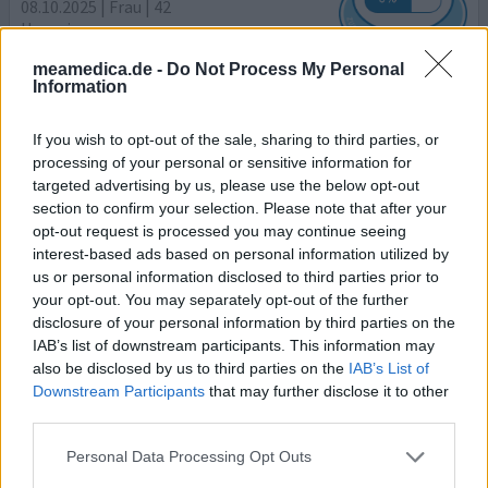
08.10.2025 | Frau | 42
Heparingruppe
Thrombose
meamedica.de -
Do Not Process My Personal
Information
Wirksamkeit
Anzahl Nebenwirkungen
If you wish to opt-out of the sale, sharing to third parties, or
Nebenwirkungen
processing of your personal or sensitive information for
brennendes Gefühl
Bauchschwellung
targeted advertising by us, please use the below opt-out
section to confirm your selection. Please note that after your
opt-out request is processed you may continue seeing
Soll sie nach Bein-OP zur Thromboseprophylaxe nehmen.
interest-based ads based on personal information utilized by
Die Einstichstelle brennt und ich habe lauter blaue
us or personal information disclosed to third parties prior to
Flecken am Bauch, aber das ist nicht schlimm. Was
your opt-out. You may separately opt-out of the further
wirklich schlimm ist, ist die Tatsache, dass die Spritzen
disclosure of your personal information by third parties on the
stumpf sind!!!! Verstehe nicht, wie man solch einen Mist
IAB’s list of downstream participants. This information may
verkaufen kann!!! Man muss mehrfach auf die gleiche
also be disclosed by us to third parties on the
IAB’s List of
Stelle mit Wucht einstechen, bis die blöde Spritze
...
Downstream Participants
that may further disclose it to other
Lesen Sie mehr
third parties.
ihre erfahrung
Personal Data Processing Opt Outs