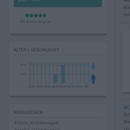
Kli
In
(38 Bewertungen)
ALTER + GESCHLECHT
A
VERGLEICHEN
Er
Wi
Eliquis
(81 Erfahrungen)
zu 
Xarelto