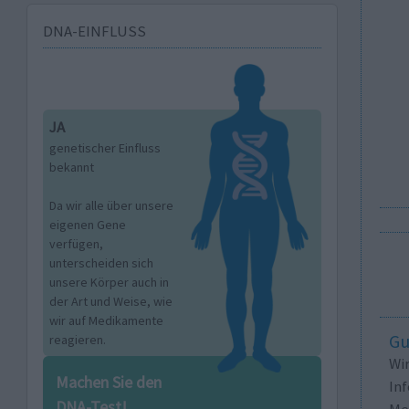
DNA-EINFLUSS
JA
genetischer Einfluss
bekannt
Da wir alle über unsere
eigenen Gene
verfügen,
unterscheiden sich
unsere Körper auch in
der Art und Weise, wie
wir auf Medikamente
Gu
reagieren.
Wi
Machen Sie den
In
DNA-Test!
Me