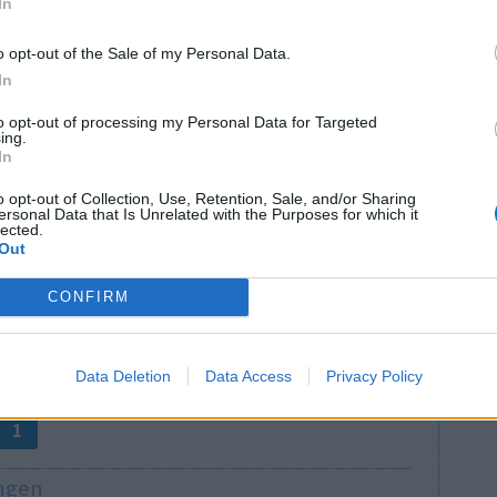
In
o opt-out of the Sale of my Personal Data.
In
to opt-out of processing my Personal Data for Targeted
ing.
it Tracleer
In
Wirksamkeit
eitigt,
Anzahl Nebenwirkungen
o opt-out of Collection, Use, Retention, Sale, and/or Sharing
gen denn es
ersonal Data that Is Unrelated with the Purposes for which it
lected.
be zuviel unter den Nebenwirkungen zu leiden.
Out
keit und gelegentlich Kopfschmerzen und ich
e mehr
CONFIRM
0 Kommentare
Data Deletion
Data Access
Privacy Policy
1
ungen