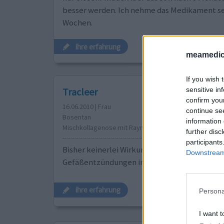
besser werden. Ich nehme das Medikament se
Wochen.
ihre erfahrung
meamedic
If you wish 
sensitive in
Tracleer
confirm you
16.06.2010 | Frau
continue se
Bosentan
information 
Mischkollagenose mit Raynaultsyndrom
further disc
participants
Bisher keinerlei Wirkung gegen meine
Downstream 
Gefäßentzündungen in Fingern und Zehen!
ihre erfahrung
Persona
I want t