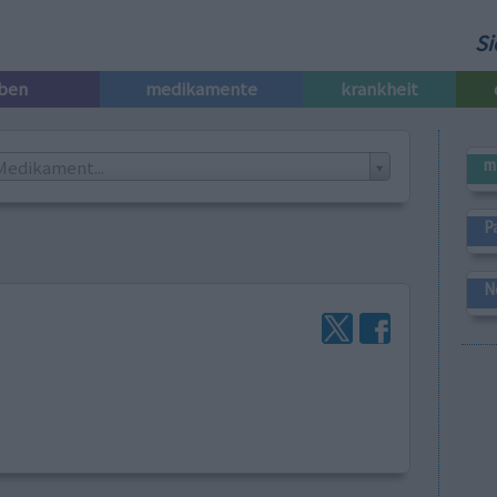
Si
iben
medikamente
krankheit
m
Medikament...
P
N