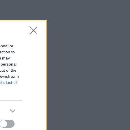
sonal or
ection to
ou may
 personal
out of the
 downstream
B’s List of