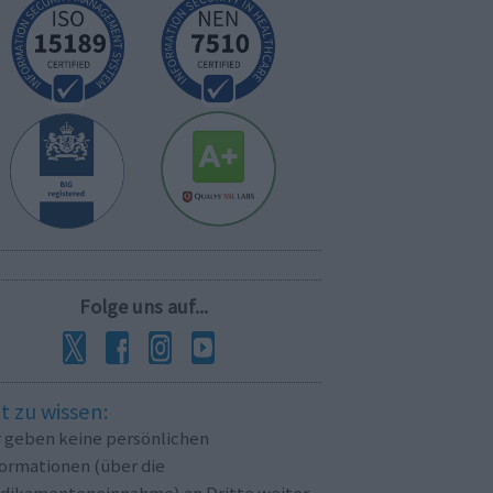
Folge uns auf...
t zu wissen:
r geben keine persönlichen
formationen (über die
dikamenteneinnahme) an Dritte weiter.