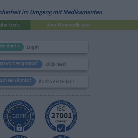
cherheit im Umgang mit Medikamenten
dna-tests
über Meamedica.de
ein Konto
Login
asswort vergessen?
klick hier!
och kein Konto?
Konto erstellen!