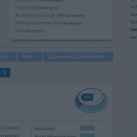
(74 Erfahrungen)
sic
Plavix
(9 Erfahrungen)
Ap
Acetylsalicylsäure
(9 Erfahrungen)
So
Phenprocoumon
(5 Erfahrungen)
me
Alle anzeigen...
wei
cht
Alter
allgemeine Zufriedenheit
1
. Ich bin
Wirksamkeit
en wieder
Anzahl Nebenwirkungen