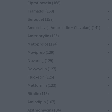
Ciprofloxacin (168)
-
Tramadol (158)
-
Seroquel (157)
-
Amoxiclav (= Amoxicillin + Clavulan) (141)
-
Amitriptylin (135)
-
Metoprolol (134)
-
Moviprep (129)
-
Nuvaring (129)
-
Doxycyclin (127)
-
Fluoxetin (126)
-
Metformin (123)
-
Ritalin (113)
-
Amlodipin (107)
-
Azithromycin (104)
-