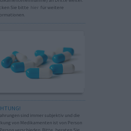
cken Sie bitte
hier
für weitere
formationen.
CHTUNG!
fahrungen sind immer subjektiv und die
rkung von Medikamenten ist von Person
Person verschieden. Bitte, beraten Sie