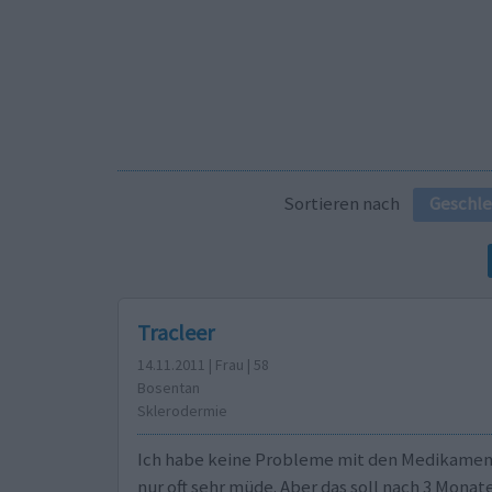
Sortieren nach
Geschle
Tracleer
14.11.2011 | Frau | 58
Bosentan
Sklerodermie
Ich habe keine Probleme mit den Medikament
nur oft sehr müde. Aber das soll nach 3 Monat