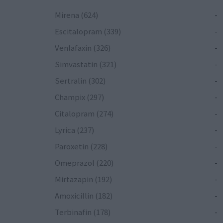
Mirena (624)
-
Escitalopram (339)
-
Venlafaxin (326)
-
Simvastatin (321)
-
Sertralin (302)
-
Champix (297)
-
Citalopram (274)
-
Lyrica (237)
-
Paroxetin (228)
-
Omeprazol (220)
-
Mirtazapin (192)
-
Amoxicillin (182)
-
Terbinafin (178)
-