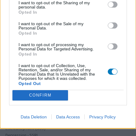
Wirksamkeit
I want to opt-out of the Sharing of my
personal data.
Anzahl Nebenwirkungen
Opted In
Ich habe dieses Medikament ausprobiert. Es wirkt sehr
I want to opt-out of the Sale of my
Personal Data.
lange. Am nächsten Tag hatte ich noch Halluzinationen.
Opted In
Aber richtig geschlafen habe ich trotzdem nicht…
I want to opt-out of processing my
Personal Data for Targeted Advertising.
0 Kommentare
ihre erfahrung
Opted In
I want to opt-out of Collection, Use,
Retention, Sale, and/or Sharing of my
Personal Data that Is Unrelated with the
1
Purposes for which it was collected.
Opted Out
CONFIRM
Medikamente mit den meisten Erfahrungen
Mirena (624)
Data Deletion
Data Access
Privacy Policy
Empfängnis Verhütung - andere Mittel
Escitalopram (339)
Depression - SSRI