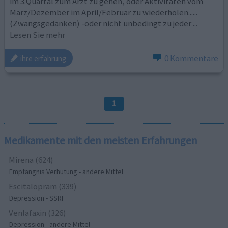
im 3.Quartal zum Arzt zu gehen, oder Aktivitäten vom
März/Dezember im April/Februar zu wiederholen......
(Zwangsgedanken) -oder nicht unbedingt zu jeder
...
Lesen Sie mehr
0 Kommentare
ihre erfahrung
1
Medikamente mit den meisten Erfahrungen
Mirena (624)
Empfängnis Verhütung - andere Mittel
Escitalopram (339)
Depression - SSRI
Venlafaxin (326)
Depression - andere Mittel