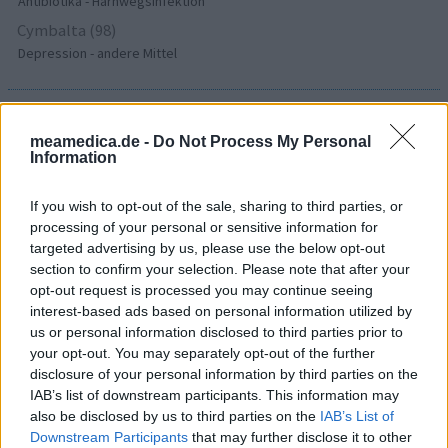
Antibiotika - Harnwegsinfektion
Cymbalta (98)
Depression - andere Mittel
Die Bewertungen und Kommentare dieser Seite sind
meamedica.de -
Do Not Process My Personal
nutzergenerierter Inhalt. Diese werden vor der Veröffentlichung
Information
gelesen und teilweise überarbeitet, um unseren Standards (für
Arzneimittel- und Gesundheitszustand) zu entsprechen. Wir
If you wish to opt-out of the sale, sharing to third parties, or
setzen von unseren Benutzern keine nachgewiesenen
processing of your personal or sensitive information for
medizinischen Kenntnisse voraus um ihre Meinungen
targeted advertising by us, please use the below opt-out
auszutauschen. Auf diese Weise geben die beschriebenen
section to confirm your selection. Please note that after your
Meinungen und Erfahrungen nur die Ansichten der jeweiligen
opt-out request is processed you may continue seeing
Autoren wieder und nicht jene des Eigentümers dieser Website.
interest-based ads based on personal information utilized by
Bitte beachten Sie, dass eine Erfahrung von Person zu Person
us or personal information disclosed to third parties prior to
unterschiedlich sein kann und dass Sie sich immer an Ihren Arzt
your opt-out. You may separately opt-out of the further
oder Apotheker wenden sollten, um medizinischen Rat zu
disclosure of your personal information by third parties on the
Medikamenten zu erhalten.
IAB’s list of downstream participants. This information may
also be disclosed by us to third parties on the
IAB’s List of
Downstream Participants
that may further disclose it to other