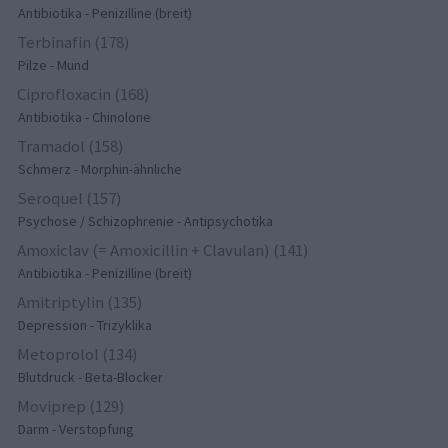
Antibiotika - Penizilline (breit)
Terbinafin (178)
Pilze - Mund
Ciprofloxacin (168)
Antibiotika - Chinolone
Tramadol (158)
Schmerz - Morphin-ähnliche
Seroquel (157)
Psychose / Schizophrenie - Antipsychotika
Amoxiclav (= Amoxicillin + Clavulan) (141)
Antibiotika - Penizilline (breit)
Amitriptylin (135)
Depression - Trizyklika
Metoprolol (134)
Blutdruck - Beta-Blocker
Moviprep (129)
Darm - Verstopfung