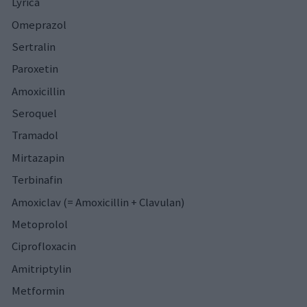
Lyrica
Omeprazol
Sertralin
Paroxetin
Amoxicillin
Seroquel
Tramadol
Mirtazapin
Terbinafin
Amoxiclav (= Amoxicillin + Clavulan)
Metoprolol
Ciprofloxacin
Amitriptylin
Metformin