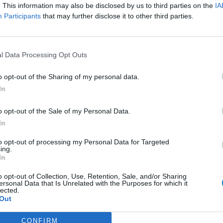
. This information may also be disclosed by us to third parties on the
IA
ich täglich
Participants
that may further disclose it to other third parties.
genschoner". Bis dahin hatte ich weder
och sonst irgendwie. Schon mehrfach habe ich
.. Lesen Sie mehr
l Data Processing Opt Outs
0 Kommentare
o opt-out of the Sharing of my personal data.
In
1
o opt-out of the Sale of my Personal Data.
In
ungen
to opt-out of processing my Personal Data for Targeted
ing.
Empfängnis Verhütung - andere Mittel
In
Depression - SSRI
o opt-out of Collection, Use, Retention, Sale, and/or Sharing
ersonal Data that Is Unrelated with the Purposes for which it
Depression - andere Mittel
lected.
Out
Cholesterin
Depression - SSRI
CONFIRM