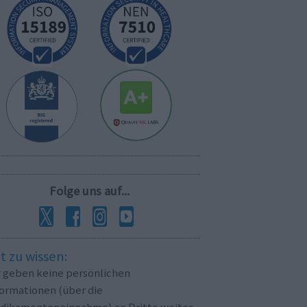
Folge uns auf...
t zu wissen:
r geben keine persönlichen
formationen (über die
dikamenteneinnahme) an Dritte weiter.