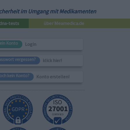
cherheit im Umgang mit Medikamenten
dna-tests
über Meamedica.de
ein Konto
Login
asswort vergessen?
klick hier!
och kein Konto?
Konto erstellen!