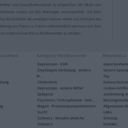
eimittel- und Gesundheitszustand) zu entsprechen. Wir setzen von
enntnisse voraus um ihre Meinungen auszutauschen. Auf diese
r die Ansichten der jeweiligen Autoren wieder und nicht jene des
Erfahrung von Person zu Person unterschiedlich sein kann und dass
, um medizinischen Rat zu Medikamenten zu erhalten.
rankheit
Kategorie Medikamente
Meamedica
Depression - SSRI
expertenmein
Empfängnis Verhütung - andere
Unsere Spezia
M...
faq
ütung
Cholesterin
Datenschutzer
Depression - andere Mittel
cookie-richtlin
Epilepsie
zustimmung d
Psychose / Schizophrenie - Anti...
Nutzungsbedi
ng
Magen - Protonenpumpenhemmer
Allgemeinen 
Sucht
Links
Schmerz - Morphin-ähnliche
Sitemap
Schmerz
Kontakt