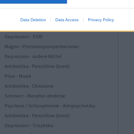
Sucht
Depression - SSRI
Data Deletion
Data Access
Privacy Policy
Epilepsie
Depression - SSRI
Magen - Protonenpumpenhemmer
Depression - andere Mittel
Antibiotika - Penizilline (breit)
Pilze - Mund
Antibiotika - Chinolone
Schmerz - Morphin-ähnliche
Psychose / Schizophrenie - Antipsychotika
Antibiotika - Penizilline (breit)
Depression - Trizyklika