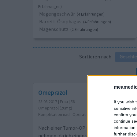
Erfahrungen)
Magengeschwür
(4 Erfahrungen)
Barrett-Ösophagus
(4 Erfahrungen)
Magenschutz
(2 Erfahrungen)
Sortieren nach
Geschle
meamedic
Omeprazol
23.08.2017 | Frau | 58
If you wish 
Omeprazol (20mg)
sensitive in
Komplikation nach Operation
confirm you
continue se
Nach einer Tumor-OP muss ich täglich 100 mg
information 
further disc
nehmen, da ich einen s. g. Stent in die Halssc