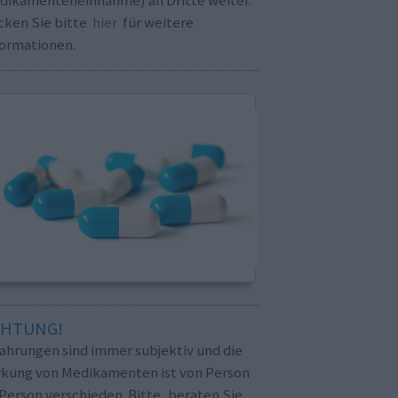
cken Sie bitte
hier
für weitere
formationen.
CHTUNG!
fahrungen sind immer subjektiv und die
rkung von Medikamenten ist von Person
Person verschieden. Bitte, beraten Sie