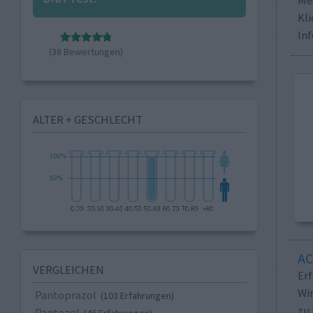
Kli
In
(38 Bewertungen)
ALTER + GESCHLECHT
A
VERGLEICHEN
Er
Wi
Pantoprazol
(103 Erfahrungen)
zu 
Pantozol