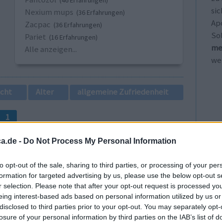
(46 Erfahrungen)
sic
Nexium mups
(36 Erfahrungen)
Ap
Zacpac
(36 Erfahrungen)
So
Pariet
(16 Erfahrungen)
me
Alle anzeigen...
wei
cht
Alter
allgemeine Zufriedenheit
1
a.de -
Do Not Process My Personal Information
to opt-out of the sale, sharing to third parties, or processing of your per
formation for targeted advertising by us, please use the below opt-out s
r selection. Please note that after your opt-out request is processed y
eing interest-based ads based on personal information utilized by us or
 Ass zu mir
disclosed to third parties prior to your opt-out. You may separately opt-
Wirksamkeit
losure of your personal information by third parties on the IAB’s list of
hlagader
Anzahl Nebenwirkungen