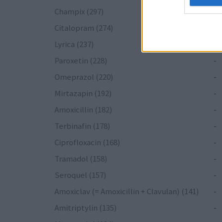
Champix (297)
-
Citalopram (274)
-
Lyrica (237)
-
Paroxetin (228)
-
Omeprazol (220)
-
Mirtazapin (192)
-
Amoxicillin (182)
-
Terbinafin (178)
-
Ciprofloxacin (168)
-
Tramadol (158)
-
Seroquel (157)
-
Amoxiclav (= Amoxicillin + Clavulan) (141)
-
Amitriptylin (135)
-