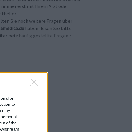
h immer erst mit Ihrem Arzt oder
otheker.
llten Sie noch weitere Fragen über
amedica.de
haben, lesen Sie bitte
ter bei «
häufig gestellte Fragen
».
sonal or
ection to
ou may
 personal
out of the
 downstream