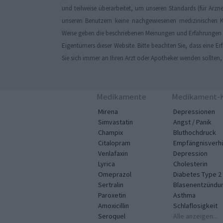
und teilweise überarbeitet, um unseren Standards (für Arzn
unseren Benutzern keine nachgewiesenen medizinischen K
Weise geben die beschriebenen Meinungen und Erfahrungen nu
Eigentümers dieser Website. Bitte beachten Sie, dass eine 
Sie sich immer an Ihren Arzt oder Apotheker wenden sollten
Medikamente
Medikament-K
Mirena
Depressionen
Simvastatin
Angst / Panik
Champix
Bluthochdruck
Citalopram
Empfängnisverh
Venlafaxin
Depression
Lyrica
Cholesterin
Omeprazol
Diabetes Type 2
Sertralin
Blasenentzündu
Paroxetin
Asthma
Amoxicillin
Schlaflosigkeit
Seroquel
Alle anzeigen...