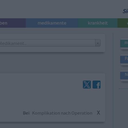
Si
iben
medikamente
krankheit
m
Medikament...
P
N
X
Bei
Komplikation nach Operation