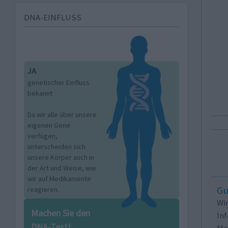
DNA-EINFLUSS
JA
genetischer Einfluss
bekannt
Da wir alle über unsere
eigenen Gene
verfügen,
unterscheiden sich
unsere Körper auch in
der Art und Weise, wie
wir auf Medikamente
Gu
reagieren.
Wi
Machen Sie den
In
DNA-Test!
Me