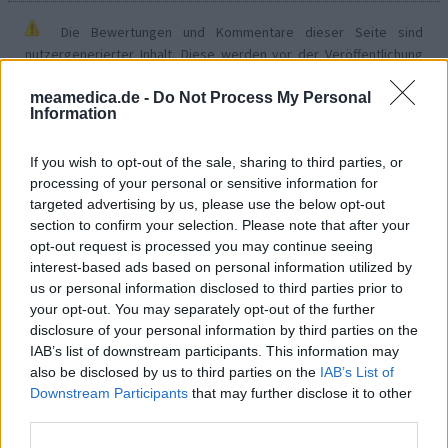
Die Bewertungen und Kommentare dieser Seite sind
nutzergenerierter Inhalt. Diese werden vor der Veröffentlichung
gelesen und teilweise überarbeitet, um unseren Standards (für
meamedica.de -
Do Not Process My Personal
Arzneimittel- und Gesundheitszustand) zu entsprechen. Wir
Information
setzen von unseren Benutzern keine nachgewiesenen
medizinischen Kenntnisse voraus um ihre Meinungen
If you wish to opt-out of the sale, sharing to third parties, or
auszutauschen. Auf diese Weise geben die beschriebenen
processing of your personal or sensitive information for
Meinungen und Erfahrungen nur die Ansichten der jeweiligen
targeted advertising by us, please use the below opt-out
Autoren wieder und nicht jene des Eigentümers dieser Website.
section to confirm your selection. Please note that after your
Bitte beachten Sie, dass eine Erfahrung von Person zu Person
opt-out request is processed you may continue seeing
unterschiedlich sein kann und dass Sie sich immer an Ihren Arzt
interest-based ads based on personal information utilized by
oder Apotheker wenden sollten, um medizinischen Rat zu
us or personal information disclosed to third parties prior to
Medikamenten zu erhalten.
your opt-out. You may separately opt-out of the further
disclosure of your personal information by third parties on the
IAB’s list of downstream participants. This information may
also be disclosed by us to third parties on the
IAB’s List of
Downstream Participants
that may further disclose it to other
third parties.