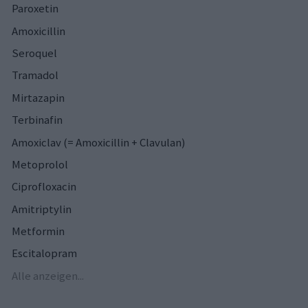
Paroxetin
Amoxicillin
Seroquel
Tramadol
Mirtazapin
Terbinafin
Amoxiclav (= Amoxicillin + Clavulan)
Metoprolol
Ciprofloxacin
Amitriptylin
Metformin
Escitalopram
Alle anzeigen...