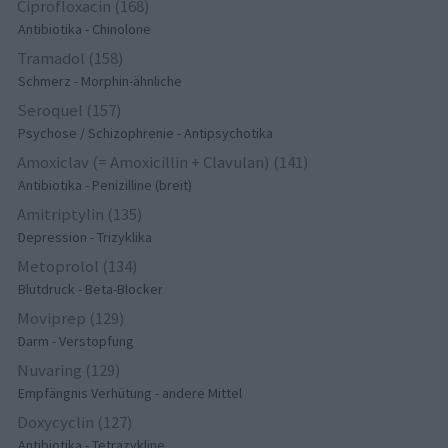
Ciprofloxacin (168)
Antibiotika - Chinolone
Tramadol (158)
Schmerz - Morphin-ähnliche
Seroquel (157)
Psychose / Schizophrenie - Antipsychotika
Amoxiclav (= Amoxicillin + Clavulan) (141)
Antibiotika - Penizilline (breit)
Amitriptylin (135)
Depression - Trizyklika
Metoprolol (134)
Blutdruck - Beta-Blocker
Moviprep (129)
Darm - Verstopfung
Nuvaring (129)
Empfängnis Verhütung - andere Mittel
Doxycyclin (127)
Antibiotika - Tetrazykline