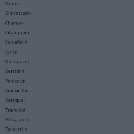
Mirena
Simvastatin
Champix
Citalopram
Venlafaxin
Lyrica
Omeprazol
Sertralin
Paroxetin
Amoxicillin
Seroquel
Tramadol
Mirtazapin
Terbinafin