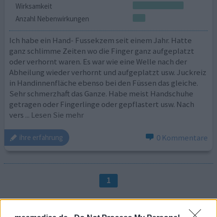
Wirksamkeit
Anzahl Nebenwirkungen
Ich habe ein Hand- Fussekzem seit einem Jahr. Hatte
ganz schlimme Zeiten wo die Finger ganz aufgeplatzt
oder verhornt waren. Es war wie eine Welle nach der
Abheilung wieder verhornt und aufgeplatzt usw. Juckreiz
in Handinnenfläche ebenso bei den Füssen das gleiche.
Sehr schmerzhaft das Ganze. Habe meist Handschuhe
getragen oder Fingerlinge oder gepflastert usw. Nach
vers
... Lesen Sie mehr
0 Kommentare
ihre erfahrung
1
Medikamente mit den meisten Erfahrungen