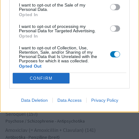
Paroxetin (228)
I want to opt-out of the Sale of my
Depression - SSRI
Personal Data.
Opted In
Omeprazol (220)
Magen - Protonenpumpenhemmer
I want to opt-out of processing my
Personal Data for Targeted Advertising.
Mirtazapin (192)
Opted In
Depression - andere Mittel
I want to opt-out of Collection, Use,
Amoxicillin (182)
Retention, Sale, and/or Sharing of my
Antibiotika - Penizilline (breit)
Personal Data that Is Unrelated with the
Purposes for which it was collected.
Terbinafin (178)
Opted Out
Pilze - Mund
CONFIRM
Ciprofloxacin (168)
Antibiotika - Chinolone
Tramadol (158)
Data Deletion
Data Access
Privacy Policy
Schmerz - Morphin-ähnliche
Seroquel (157)
Psychose / Schizophrenie - Antipsychotika
Amoxiclav (= Amoxicillin + Clavulan) (141)
Antibiotika - Penizilline (breit)