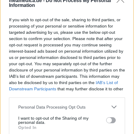
meamedica.de -
Do Not Process My Personal
Information
Mirena (624)
Empfängnis Verhütung - andere Mittel
If you wish to opt-out of the sale, sharing to third parties, or
Escitalopram (339)
processing of your personal or sensitive information for
targeted advertising by us, please use the below opt-out
Depression - SSRI
section to confirm your selection. Please note that after your
Venlafaxin (326)
opt-out request is processed you may continue seeing
Depression - andere Mittel
interest-based ads based on personal information utilized by
Simvastatin (321)
us or personal information disclosed to third parties prior to
Cholesterin
your opt-out. You may separately opt-out of the further
disclosure of your personal information by third parties on the
Sertralin (302)
IAB’s list of downstream participants. This information may
Depression - SSRI
also be disclosed by us to third parties on the
IAB’s List of
Champix (297)
Downstream Participants
that may further disclose it to other
Sucht
third parties.
Citalopram (274)
Personal Data Processing Opt Outs
Depression - SSRI
I want to opt-out of the Sharing of my
Lyrica (237)
personal data.
Epilepsie
Opted In