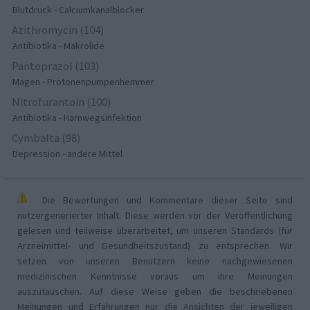
Blutdruck - Calciumkanalblocker
Azithromycin (104)
Antibiotika - Makrolide
Pantoprazol (103)
Magen - Protonenpumpenhemmer
Nitrofurantoin (100)
Antibiotika - Harnwegsinfektion
Cymbalta (98)
Depression - andere Mittel
Die Bewertungen und Kommentare dieser Seite sind
nutzergenerierter Inhalt. Diese werden vor der Veröffentlichung
gelesen und teilweise überarbeitet, um unseren Standards (für
Arzneimittel- und Gesundheitszustand) zu entsprechen. Wir
setzen von unseren Benutzern keine nachgewiesenen
medizinischen Kenntnisse voraus um ihre Meinungen
auszutauschen. Auf diese Weise geben die beschriebenen
Meinungen und Erfahrungen nur die Ansichten der jeweiligen