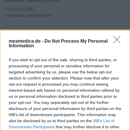
Antibiotika - Harnwegsinfektion
Cymbalta (98)
Depression - andere Mittel
Die Bewertungen und Kommentare dieser Seite sind
meamedica.de -
Do Not Process My Personal
nutzergenerierter Inhalt. Diese werden vor der Veröffentlichung
Information
gelesen und teilweise überarbeitet, um unseren Standards (für
Arzneimittel- und Gesundheitszustand) zu entsprechen. Wir
If you wish to opt-out of the sale, sharing to third parties, or
setzen von unseren Benutzern keine nachgewiesenen
processing of your personal or sensitive information for
medizinischen Kenntnisse voraus um ihre Meinungen
targeted advertising by us, please use the below opt-out
auszutauschen. Auf diese Weise geben die beschriebenen
section to confirm your selection. Please note that after your
Meinungen und Erfahrungen nur die Ansichten der jeweiligen
opt-out request is processed you may continue seeing
Autoren wieder und nicht jene des Eigentümers dieser Website.
interest-based ads based on personal information utilized by
Bitte beachten Sie, dass eine Erfahrung von Person zu Person
us or personal information disclosed to third parties prior to
unterschiedlich sein kann und dass Sie sich immer an Ihren Arzt
your opt-out. You may separately opt-out of the further
oder Apotheker wenden sollten, um medizinischen Rat zu
disclosure of your personal information by third parties on the
Medikamenten zu erhalten.
IAB’s list of downstream participants. This information may
also be disclosed by us to third parties on the
IAB’s List of
Downstream Participants
that may further disclose it to other