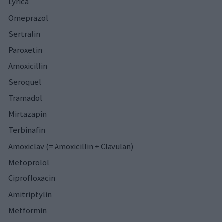
Lyrica
Omeprazol
Sertralin
Paroxetin
Amoxicillin
Seroquel
Tramadol
Mirtazapin
Terbinafin
Amoxiclav (= Amoxicillin + Clavulan)
Metoprolol
Ciprofloxacin
Amitriptylin
Metformin