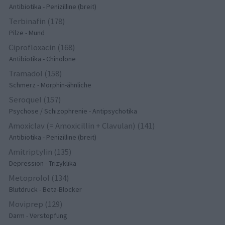
Antibiotika - Penizilline (breit)
Terbinafin (178)
Pilze - Mund
Ciprofloxacin (168)
Antibiotika - Chinolone
Tramadol (158)
Schmerz - Morphin-ähnliche
Seroquel (157)
Psychose / Schizophrenie - Antipsychotika
Amoxiclav (= Amoxicillin + Clavulan) (141)
Antibiotika - Penizilline (breit)
Amitriptylin (135)
Depression - Trizyklika
Metoprolol (134)
Blutdruck - Beta-Blocker
Moviprep (129)
Darm - Verstopfung