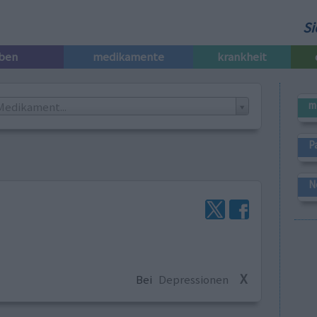
Si
iben
medikamente
krankheit
m
Medikament...
P
N
X
Bei
Depressionen