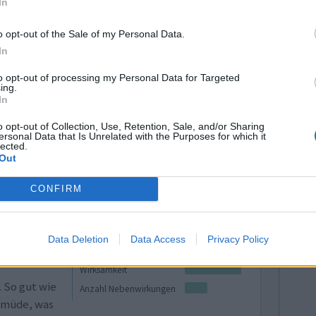
In
en Verlauf
Anzahl Nebenwirkungen
sch auf ein
o opt-out of the Sale of my Personal Data.
de ein SSRI (wie üblich) angeraten, zuerst vor
In
ht all zu langer Zeit Amitryptilin. Ich hatte mit
to opt-out of processing my Personal Data for Targeted
mehr
ing.
In
0 Kommentare
o opt-out of Collection, Use, Retention, Sale, and/or Sharing
ersonal Data that Is Unrelated with the Purposes for which it
lected.
Out
CONFIRM
Data Deletion
Data Access
Privacy Policy
Wirksamkeit
 So gut wie
Anzahl Nebenwirkungen
r müde, was