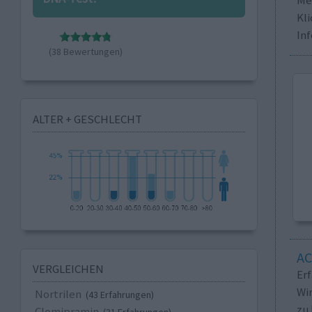
Kli
In
(38 Bewertungen)
ALTER + GESCHLECHT
A
VERGLEICHEN
Er
Wi
Nortrilen
(43 Erfahrungen)
zu 
Clomipramin