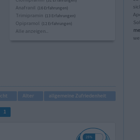
(31 Erfahrungen)
sic
Anafranil
(16 Erfahrungen)
Ap
Trimipramin
(13 Erfahrungen)
So
Opipramol
(12 Erfahrungen)
me
Alle anzeigen...
wei
cht
Alter
allgemeine Zufriedenheit
1