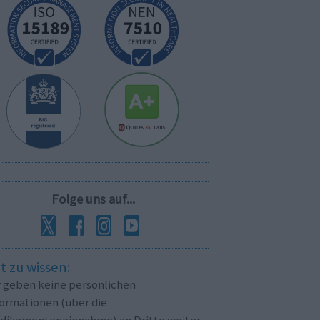
Folge uns auf...
t zu wissen:
r geben keine persönlichen
formationen (über die
dikamenteneinnahme) an Dritte weiter.