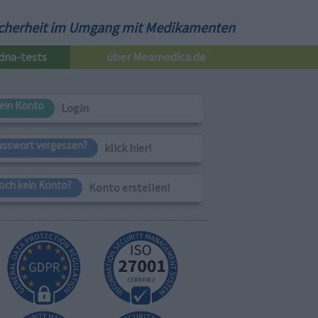
cherheit im Umgang mit Medikamenten
dna-tests
über Meamedica.de
ein Konto
Login
asswort vergessen?
klick hier!
och kein Konto?
Konto erstellen!