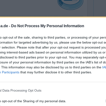
n
Wirksamkeit
a.de -
Do Not Process My Personal Information
t mir aber
Anzahl Nebenwirkungen
n Taten
to opt-out of the sale, sharing to third parties, or processing of your per
ine Menge Ärzte besucht u.s.w...bis ich
formation for targeted advertising by us, please use the below opt-out s
m Absetzen massiver Entzugserscheinungen!
r selection. Please note that after your opt-out request is processed y
eing interest-based ads based on personal information utilized by us or
2 Kommentare
disclosed to third parties prior to your opt-out. You may separately opt-
losure of your personal information by third parties on the IAB’s list of
. This information may also be disclosed by us to third parties on the
IA
Participants
that may further disclose it to other third parties.
l Data Processing Opt Outs
o opt-out of the Sharing of my personal data.
aufgrund
Wirksamkeit