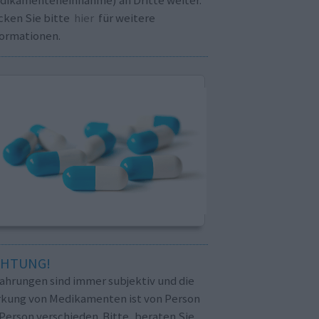
cken Sie bitte
hier
für weitere
formationen.
CHTUNG!
fahrungen sind immer subjektiv und die
rkung von Medikamenten ist von Person
Person verschieden. Bitte, beraten Sie