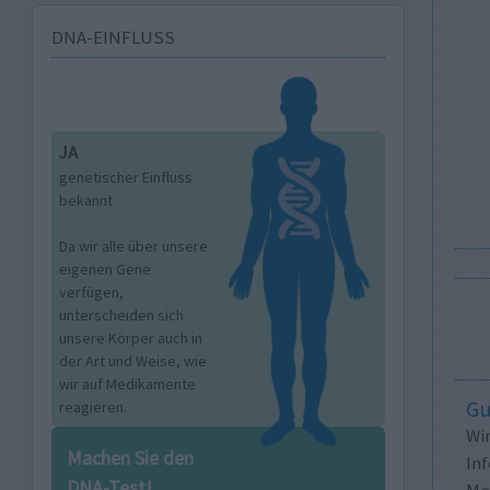
DNA-EINFLUSS
JA
genetischer Einfluss
bekannt
Da wir alle über unsere
eigenen Gene
verfügen,
unterscheiden sich
unsere Körper auch in
der Art und Weise, wie
wir auf Medikamente
Gu
reagieren.
Wi
Machen Sie den
In
DNA-Test!
Me