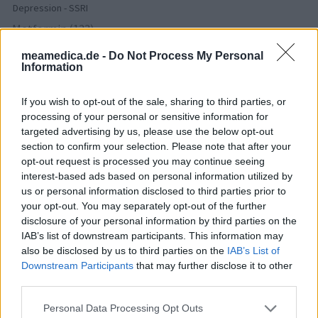
Depression - SSRI
Metformin (123)
Diabetes (Zuckerkrankheit) - orale Antidiabetika
meamedica.de -
Do Not Process My Personal
Ritalin (113)
Information
ADHS - stimulierende Mittel
Amlodipin (107)
If you wish to opt-out of the sale, sharing to third parties, or
processing of your personal or sensitive information for
Blutdruck - Calciumkanalblocker
targeted advertising by us, please use the below opt-out
Azithromycin (104)
section to confirm your selection. Please note that after your
Antibiotika - Makrolide
opt-out request is processed you may continue seeing
Pantoprazol (103)
interest-based ads based on personal information utilized by
us or personal information disclosed to third parties prior to
Magen - Protonenpumpenhemmer
your opt-out. You may separately opt-out of the further
Nitrofurantoin (100)
disclosure of your personal information by third parties on the
Antibiotika - Harnwegsinfektion
IAB’s list of downstream participants. This information may
Cymbalta (98)
also be disclosed by us to third parties on the
IAB’s List of
Downstream Participants
that may further disclose it to other
Depression - andere Mittel
third parties.
Personal Data Processing Opt Outs
Die Bewertungen und Kommentare dieser Seite sind