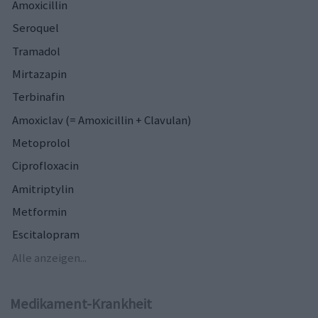
Amoxicillin
Seroquel
Tramadol
Mirtazapin
Terbinafin
Amoxiclav (= Amoxicillin + Clavulan)
Metoprolol
Ciprofloxacin
Amitriptylin
Metformin
Escitalopram
Alle anzeigen...
Medikament-Krankheit