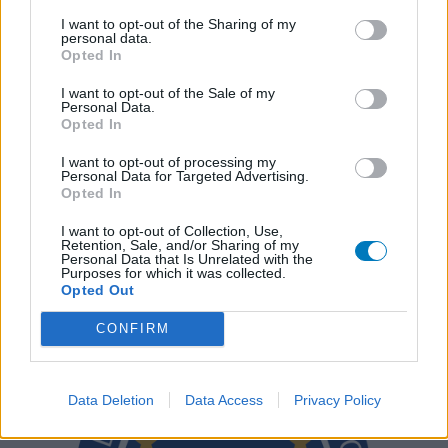
nutzergenerierter Inhalt. Diese werden vor der Veröffentlichung
I want to opt-out of the Sharing of my
gelesen und teilweise überarbeitet, um unseren Standards (für
personal data.
Opted In
Arzneimittel- und Gesundheitszustand) zu entsprechen. Wir
setzen von unseren Benutzern keine nachgewiesenen
I want to opt-out of the Sale of my
medizinischen Kenntnisse voraus um ihre Meinungen
Personal Data.
Opted In
auszutauschen. Auf diese Weise geben die beschriebenen
Meinungen und Erfahrungen nur die Ansichten der jeweiligen
I want to opt-out of processing my
Autoren wieder und nicht jene des Eigentümers dieser Website.
Personal Data for Targeted Advertising.
Bitte beachten Sie, dass eine Erfahrung von Person zu Person
Opted In
unterschiedlich sein kann und dass Sie sich immer an Ihren Arzt
I want to opt-out of Collection, Use,
oder Apotheker wenden sollten, um medizinischen Rat zu
Retention, Sale, and/or Sharing of my
Medikamenten zu erhalten.
Personal Data that Is Unrelated with the
Purposes for which it was collected.
Opted Out
CONFIRM
Data Deletion
Data Access
Privacy Policy