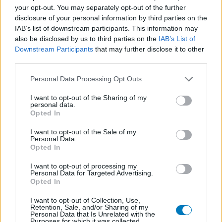
medizinischen Kenntnisse voraus um ihre Meinungen
your opt-out. You may separately opt-out of the further
auszutauschen. Auf diese Weise geben die beschriebenen
disclosure of your personal information by third parties on the
Meinungen und Erfahrungen nur die Ansichten der jeweiligen
IAB’s list of downstream participants. This information may
Autoren wieder und nicht jene des Eigentümers dieser Website.
also be disclosed by us to third parties on the
IAB’s List of
Bitte beachten Sie, dass eine Erfahrung von Person zu Person
Downstream Participants
that may further disclose it to other
unterschiedlich sein kann und dass Sie sich immer an Ihren Arzt
third parties.
oder Apotheker wenden sollten, um medizinischen Rat zu
Medikamenten zu erhalten.
Personal Data Processing Opt Outs
I want to opt-out of the Sharing of my
personal data.
Opted In
I want to opt-out of the Sale of my
Personal Data.
Opted In
I want to opt-out of processing my
Personal Data for Targeted Advertising.
Opted In
I want to opt-out of Collection, Use,
Retention, Sale, and/or Sharing of my
Personal Data that Is Unrelated with the
Purposes for which it was collected.