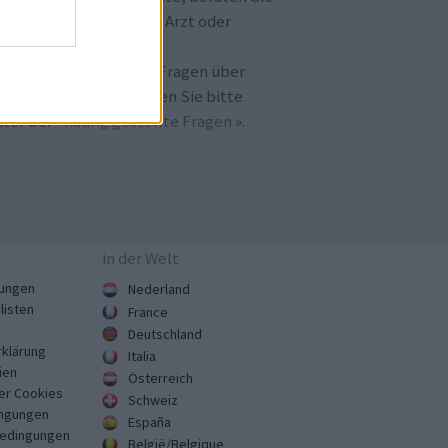
h immer erst mit Ihrem Arzt oder
otheker.
llten Sie noch weitere Fragen über
amedica.de
haben, lesen Sie bitte
ter bei «
häufig gestellte Fragen
».
in der Welt
ungen
Nederland
listen
France
Deutschland
klärung
Italia
ien
Österreich
er Cookies
Schweiz
ngungen
España
Bedingungen
België/Belgique