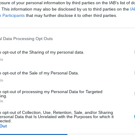
losure of your personal information by third parties on the IAB’s list of
Antibiotika - Penizilline (breit)
Kli
. This information may also be disclosed by us to third parties on the
IA
In
Participants
that may further disclose it to other third parties.
Pilze - Mund
Antibiotika - Chinolone
Schmerz - Morphin-ähnliche
l Data Processing Opt Outs
Psychose / Schizophrenie - Antipsychotika
o opt-out of the Sharing of my personal data.
Antibiotika - Penizilline (breit)
In
Depression - Trizyklika
o opt-out of the Sale of my Personal Data.
Blutdruck - Beta-Blocker
In
Darm - Verstopfung
to opt-out of processing my Personal Data for Targeted
Empfängnis Verhütung - andere Mittel
ing.
In
Antibiotika - Tetrazykline
A
o opt-out of Collection, Use, Retention, Sale, and/or Sharing
Depression - SSRI
ersonal Data that Is Unrelated with the Purposes for which it
Er
lected.
Diabetes (Zuckerkrankheit) - orale Antidiabetika
Wi
Out
zu 