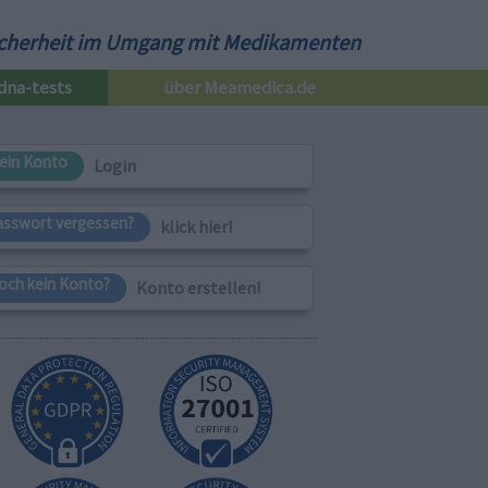
cherheit im Umgang mit Medikamenten
dna-tests
über Meamedica.de
ein Konto
Login
asswort vergessen?
klick hier!
och kein Konto?
Konto erstellen!