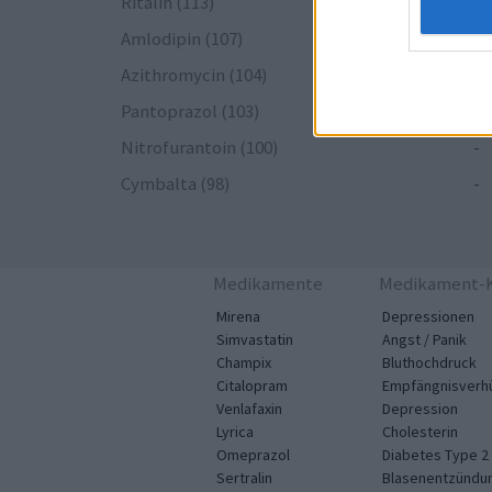
Ritalin (113)
-
Amlodipin (107)
-
Azithromycin (104)
-
Pantoprazol (103)
-
Nitrofurantoin (100)
-
Cymbalta (98)
-
Medikamente
Medikament-K
Mirena
Depressionen
Simvastatin
Angst / Panik
Champix
Bluthochdruck
Citalopram
Empfängnisverh
Venlafaxin
Depression
Lyrica
Cholesterin
Omeprazol
Diabetes Type 2
Sertralin
Blasenentzündu