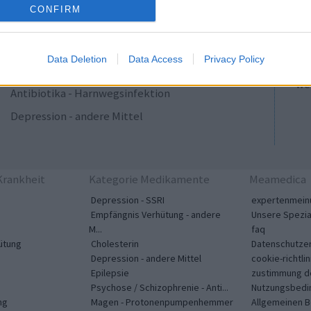
ADHS - stimulierende Mittel
CONFIRM
sic
Blutdruck - Calciumkanalblocker
Ap
Antibiotika - Makrolide
So
Data Deletion
Data Access
Privacy Policy
me
Magen - Protonenpumpenhemmer
wei
Antibiotika - Harnwegsinfektion
Depression - andere Mittel
rankheit
Kategorie Medikamente
Meamedica
Depression - SSRI
expertenmein
Empfängnis Verhütung - andere
Unsere Spezia
M...
faq
ütung
Cholesterin
Datenschutzer
Depression - andere Mittel
cookie-richtlin
Epilepsie
zustimmung d
Psychose / Schizophrenie - Anti...
Nutzungsbedi
ng
Magen - Protonenpumpenhemmer
Allgemeinen 