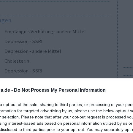
ungen
Empfängnis Verhütung - andere Mittel
Depression - SSRI
Depression - andere Mittel
Cholesterin
Depression - SSRI
Sucht
Depression - SSRI
a.de -
Do Not Process My Personal Information
Epilepsie
to opt-out of the sale, sharing to third parties, or processing of your per
Depression - SSRI
Gu
formation for targeted advertising by us, please use the below opt-out s
r selection. Please note that after your opt-out request is processed y
Wi
Magen - Protonenpumpenhemmer
eing interest-based ads based on personal information utilized by us or
In
Depression - andere Mittel
disclosed to third parties prior to your opt-out. You may separately opt-
Me