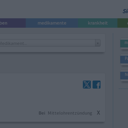
Si
iben
medikamente
krankheit
m
Medikament...
P
N
X
Bei
Mittelohrentzündung