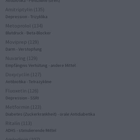
Antibiotika - Penizilline (breit)
Amitriptylin (135)
Depression - Trizyklika
Metoprolol (134)
Blutdruck - Beta-Blocker
Moviprep (129)
Darm - Verstopfung
Nuvaring (129)
Empfängnis Verhütung - andere Mittel
Doxycyclin (127)
Antibiotika - Tetrazykline
Fluoxetin (126)
Depression - SSRI
Metformin (123)
Diabetes (Zuckerkrankheit) - orale Antidiabetika
Ritalin (113)
ADHS - stimulierende Mittel
Amlodipin (107)