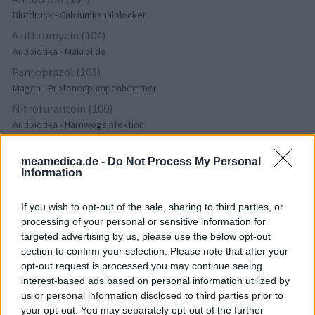
Blutdruck - Calciumkanalblocker
Azithromycin (104)
Antibiotika - Makrolide
Pantoprazol (103)
Magen - Protonenpumpenhemmer
Nitrofurantoin (100)
Antibiotika - Harnwegsinfektion
Cymbalta (98)
Depression - andere Mittel
meamedica.de -
Do Not Process My Personal
Information
If you wish to opt-out of the sale, sharing to third parties, or
Die Bewertungen und Kommentare dieser Seite sind
processing of your personal or sensitive information for
nutzergenerierter Inhalt. Diese werden vor der Veröffentlichung
targeted advertising by us, please use the below opt-out
gelesen und teilweise überarbeitet, um unseren Standards (für
section to confirm your selection. Please note that after your
Arzneimittel- und Gesundheitszustand) zu entsprechen. Wir
opt-out request is processed you may continue seeing
setzen von unseren Benutzern keine nachgewiesenen
interest-based ads based on personal information utilized by
medizinischen Kenntnisse voraus um ihre Meinungen
us or personal information disclosed to third parties prior to
auszutauschen. Auf diese Weise geben die beschriebenen
your opt-out. You may separately opt-out of the further