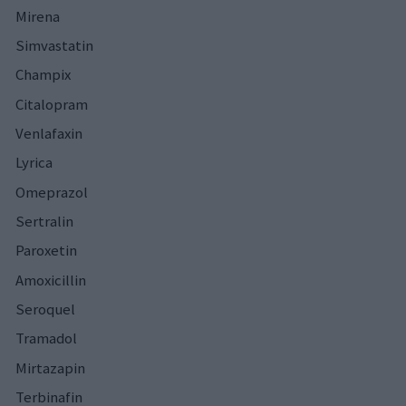
Mirena
Simvastatin
Champix
Citalopram
Venlafaxin
Lyrica
Omeprazol
Sertralin
Paroxetin
Amoxicillin
Seroquel
Tramadol
Mirtazapin
Terbinafin