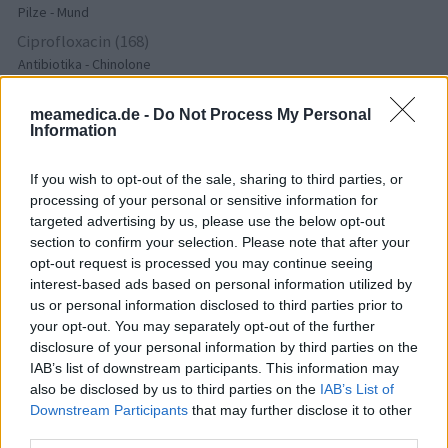
Pilze - Mund
Ciprofloxacin (168)
Antibiotika - Chinolone
Tramadol (158)
meamedica.de -
Do Not Process My Personal
Schmerz - Morphin-ähnliche
Information
Seroquel (157)
Psychose / Schizophrenie - Antipsychotika
If you wish to opt-out of the sale, sharing to third parties, or
Amoxiclav (= Amoxicillin + Clavulan) (141)
processing of your personal or sensitive information for
Antibiotika - Penizilline (breit)
targeted advertising by us, please use the below opt-out
section to confirm your selection. Please note that after your
Amitriptylin (135)
opt-out request is processed you may continue seeing
Depression - Trizyklika
interest-based ads based on personal information utilized by
Metoprolol (134)
us or personal information disclosed to third parties prior to
Blutdruck - Beta-Blocker
your opt-out. You may separately opt-out of the further
disclosure of your personal information by third parties on the
Moviprep (129)
IAB’s list of downstream participants. This information may
Darm - Verstopfung
also be disclosed by us to third parties on the
IAB’s List of
Nuvaring (129)
Downstream Participants
that may further disclose it to other
Empfängnis Verhütung - andere Mittel
third parties.