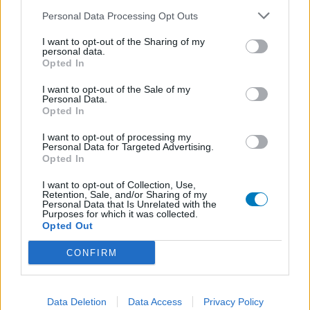
Doxycyclin (127)
Personal Data Processing Opt Outs
Antibiotika - Tetrazykline
Fluoxetin (126)
I want to opt-out of the Sharing of my
personal data.
Depression - SSRI
Opted In
Metformin (123)
I want to opt-out of the Sale of my
Diabetes (Zuckerkrankheit) - orale Antidiabetika
Personal Data.
Opted In
Ritalin (113)
ADHS - stimulierende Mittel
I want to opt-out of processing my
Personal Data for Targeted Advertising.
Amlodipin (107)
Opted In
Blutdruck - Calciumkanalblocker
Azithromycin (104)
I want to opt-out of Collection, Use,
Retention, Sale, and/or Sharing of my
Antibiotika - Makrolide
Personal Data that Is Unrelated with the
Purposes for which it was collected.
Pantoprazol (103)
Opted Out
Magen - Protonenpumpenhemmer
CONFIRM
Nitrofurantoin (100)
Antibiotika - Harnwegsinfektion
Cymbalta (98)
Data Deletion
Data Access
Privacy Policy
Depression - andere Mittel