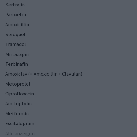
Sertralin
Paroxetin
Amoxicillin
Seroquel
Tramadol
Mirtazapin
Terbinafin
Amoxiclav (= Amoxicillin + Clavulan)
Metoprolol
Ciprofloxacin
Amitriptylin
Metformin
Escitalopram
Alle anzeigen...