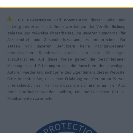
Die Bewertungen und Kommentare dieser Seite sind
nutzergenerierter Inhalt. Diese werden vor der Veröffentlichung
gelesen und teilweise überarbeitet, um unseren Standards (für
Arzneimittel- und Gesundheitszustand) zu entsprechen. Wir
setzen von unseren Benutzern keine nachgewiesenen
medizinischen Kenntnisse voraus um ihre Meinungen
auszutauschen. Auf diese Weise geben die beschriebenen
Meinungen und Erfahrungen nur die Ansichten der jeweiligen
Autoren wieder und nicht jene des Eigentümers dieser Website.
Bitte beachten Sie, dass eine Erfahrung von Person zu Person
unterschiedlich sein kann und dass Sie sich immer an Ihren Arzt
oder Apotheker wenden sollten, um medizinischen Rat zu
Medikamenten zu erhalten.