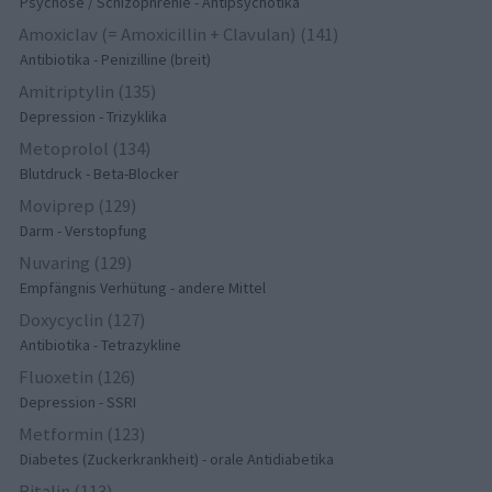
Psychose / Schizophrenie - Antipsychotika
Amoxiclav (= Amoxicillin + Clavulan) (141)
Antibiotika - Penizilline (breit)
Amitriptylin (135)
Depression - Trizyklika
Metoprolol (134)
Blutdruck - Beta-Blocker
Moviprep (129)
Darm - Verstopfung
Nuvaring (129)
Empfängnis Verhütung - andere Mittel
Doxycyclin (127)
Antibiotika - Tetrazykline
Fluoxetin (126)
Depression - SSRI
Metformin (123)
Diabetes (Zuckerkrankheit) - orale Antidiabetika
Ritalin (113)