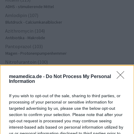
ADHS - stimulierende Mittel
Amlodipin (107)
Blutdruck - Calciumkanalblocker
Azithromycin (104)
Antibiotika - Makrolide
Pantoprazol (103)
Magen - Protonenpumpenhemmer
Nitrofurantoin (100)
Antibiotika - Harnwegsinfektion
meamedica.de -
Do Not Process My Personal
Cymbalta (98)
Information
Depression - andere Mittel
If you wish to opt-out of the sale, sharing to third parties, or
processing of your personal or sensitive information for
Die Bewertungen und Kommentare dieser Seite sind
targeted advertising by us, please use the below opt-out
nutzergenerierter Inhalt. Diese werden vor der Veröffentlichung
section to confirm your selection. Please note that after your
gelesen und teilweise überarbeitet, um unseren Standards (für
opt-out request is processed you may continue seeing
Arzneimittel- und Gesundheitszustand) zu entsprechen. Wir
interest-based ads based on personal information utilized by
setzen von unseren Benutzern keine nachgewiesenen
us or personal information disclosed to third parties prior to