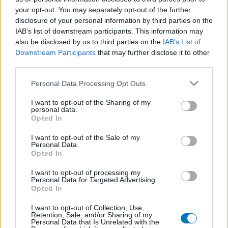
medizinischen Kenntnisse voraus um ihre Meinungen
your opt-out. You may separately opt-out of the further
auszutauschen. Auf diese Weise geben die beschriebenen
disclosure of your personal information by third parties on the
Meinungen und Erfahrungen nur die Ansichten der jeweiligen
IAB’s list of downstream participants. This information may
Autoren wieder und nicht jene des Eigentümers dieser Website.
also be disclosed by us to third parties on the
IAB’s List of
Bitte beachten Sie, dass eine Erfahrung von Person zu Person
Downstream Participants
that may further disclose it to other
unterschiedlich sein kann und dass Sie sich immer an Ihren Arzt
third parties.
oder Apotheker wenden sollten, um medizinischen Rat zu
Personal Data Processing Opt Outs
Medikamenten zu erhalten.
I want to opt-out of the Sharing of my
personal data.
Opted In
I want to opt-out of the Sale of my
Personal Data.
Opted In
I want to opt-out of processing my
Personal Data for Targeted Advertising.
Opted In
I want to opt-out of Collection, Use,
Retention, Sale, and/or Sharing of my
Personal Data that Is Unrelated with the