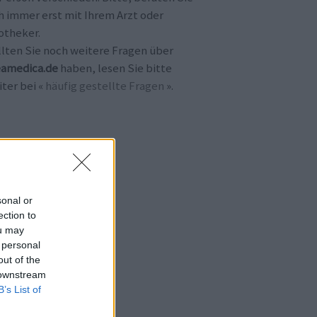
h immer erst mit Ihrem Arzt oder
otheker.
llten Sie noch weitere Fragen über
amedica.de
haben, lesen Sie bitte
ter bei «
häufig gestellte Fragen
».
sonal or
ection to
ou may
 personal
out of the
 downstream
B’s List of