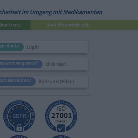
cherheit im Umgang mit Medikamenten
dna-tests
über Meamedica.de
ein Konto
Login
asswort vergessen?
klick hier!
och kein Konto?
Konto erstellen!