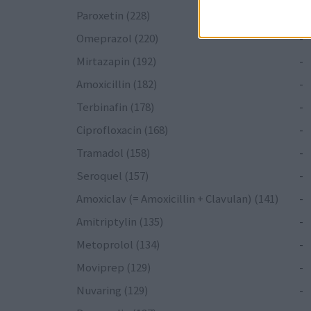
Paroxetin (228)
-
Omeprazol (220)
-
Mirtazapin (192)
-
Amoxicillin (182)
-
Terbinafin (178)
-
Ciprofloxacin (168)
-
Tramadol (158)
-
Seroquel (157)
-
Amoxiclav (= Amoxicillin + Clavulan) (141)
-
Amitriptylin (135)
-
Metoprolol (134)
-
Moviprep (129)
-
Nuvaring (129)
-