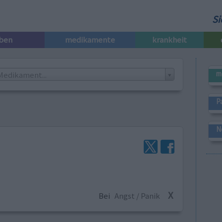
Si
iben
medikamente
krankheit
m
Medikament...
P
N
X
Bei
Angst / Panik