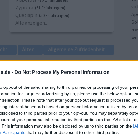
(70 Erfahrungen)
sic
Zyprexa
(51 Erfahrungen)
Ap
Quetiapin
(50 Erfahrungen)
So
Alle anzeigen...
me
wei
cht
Alter
allgemeine Zufriedenheit
1
a.de -
Do Not Process My Personal Information
to opt-out of the sale, sharing to third parties, or processing of your per
formation for targeted advertising by us, please use the below opt-out s
r selection. Please note that after your opt-out request is processed y
eing interest-based ads based on personal information utilized by us or
disclosed to third parties prior to your opt-out. You may separately opt-
losure of your personal information by third parties on the IAB’s list of
ch bin
Wirksamkeit
. This information may also be disclosed by us to third parties on the
IA
ilft es sehr
Anzahl Nebenwirkungen
Participants
that may further disclose it to other third parties.