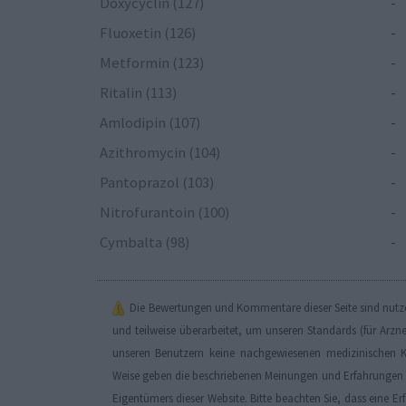
Doxycyclin (127)
-
Fluoxetin (126)
-
Metformin (123)
-
Ritalin (113)
-
Amlodipin (107)
-
Azithromycin (104)
-
Pantoprazol (103)
-
Nitrofurantoin (100)
-
Cymbalta (98)
-
Die Bewertungen und Kommentare dieser Seite sind nutzer
und teilweise überarbeitet, um unseren Standards (für Arzn
unseren Benutzern keine nachgewiesenen medizinischen K
Weise geben die beschriebenen Meinungen und Erfahrungen nu
Eigentümers dieser Website. Bitte beachten Sie, dass eine 