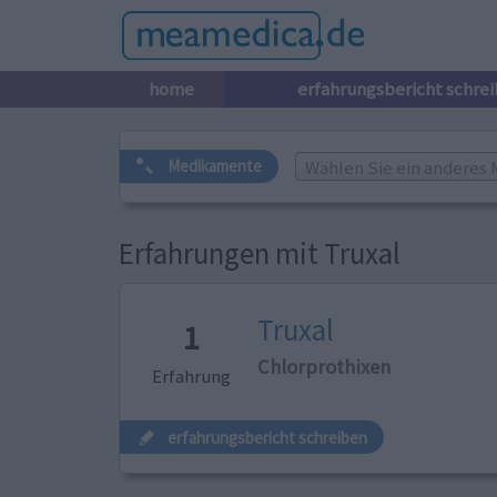
home
erfahrungsbericht schre
Wählen Sie ein anderes 
Medikamente
Erfahrungen mit Truxal
Truxal
1
Chlorprothixen
Erfahrung
erfahrungsbericht schreiben