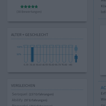
Kli
In
(38 Bewertungen)
ALTER + GESCHLECHT
VERGLEICHEN
A
Er
Seroquel
(157 Erfahrungen)
Wi
Abilify
(97 Erfahrungen)
zu 
Risperdal