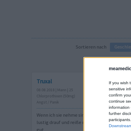
Sortieren nach
Geschle
meamedic
Truxal
If you wish 
sensitive in
08.08.2018 | Mann | 25
confirm you
Chlorprothixen (50mg)
continue se
Angst / Panik
information 
further disc
Wenn ich sie nehme sind die ängste weg und i
participants
lustig drauf und reiße nur noch witze also mir h
Downstream 
gut