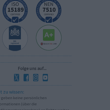
Folge uns auf...
t zu wissen:
r geben keine persönlichen
formationen (über die
dikamenteneinnahme) an Dritte weiter.