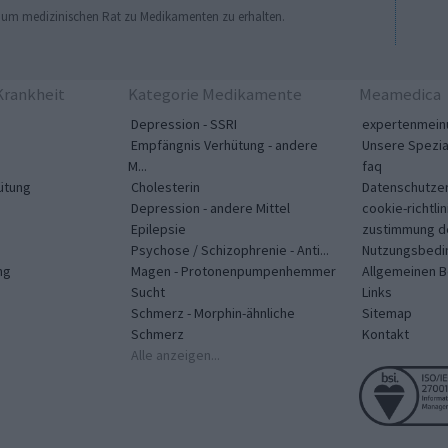
, um medizinischen Rat zu Medikamenten zu erhalten.
rankheit
Kategorie Medikamente
Meamedica
Depression - SSRI
expertenmein
Empfängnis Verhütung - andere
Unsere Spezia
M...
faq
ütung
Cholesterin
Datenschutzer
Depression - andere Mittel
cookie-richtlin
Epilepsie
zustimmung d
Psychose / Schizophrenie - Anti...
Nutzungsbedi
ng
Magen - Protonenpumpenhemmer
Allgemeinen 
Sucht
Links
Schmerz - Morphin-ähnliche
Sitemap
Schmerz
Kontakt
Alle anzeigen...