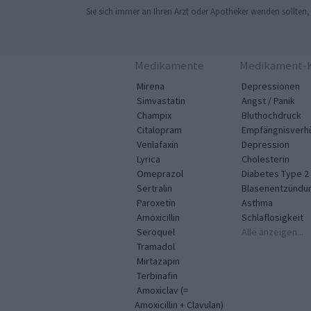
Sie sich immer an Ihren Arzt oder Apotheker wenden sollten
Medikamente
Medikament-K
Mirena
Depressionen
Simvastatin
Angst / Panik
Champix
Bluthochdruck
Citalopram
Empfängnisverh
Venlafaxin
Depression
Lyrica
Cholesterin
Omeprazol
Diabetes Type 2
Sertralin
Blasenentzündu
Paroxetin
Asthma
Amoxicillin
Schlaflosigkeit
Seroquel
Alle anzeigen...
Tramadol
Mirtazapin
Terbinafin
Amoxiclav (=
Amoxicillin + Clavulan)