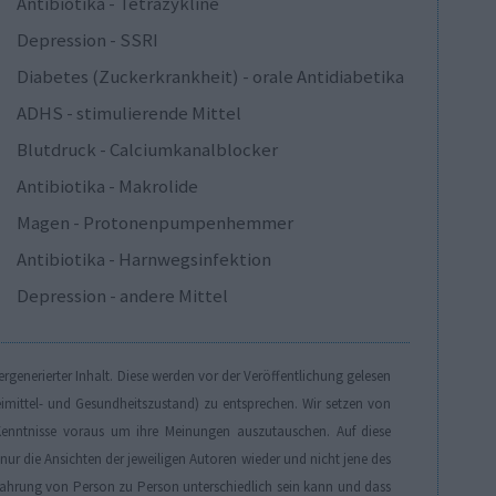
Antibiotika - Tetrazykline
Depression - SSRI
Diabetes (Zuckerkrankheit) - orale Antidiabetika
ADHS - stimulierende Mittel
Blutdruck - Calciumkanalblocker
Antibiotika - Makrolide
Magen - Protonenpumpenhemmer
Antibiotika - Harnwegsinfektion
Depression - andere Mittel
generierter Inhalt. Diese werden vor der Veröffentlichung gelesen
eimittel- und Gesundheitszustand) zu entsprechen. Wir setzen von
enntnisse voraus um ihre Meinungen auszutauschen. Auf diese
r die Ansichten der jeweiligen Autoren wieder und nicht jene des
Erfahrung von Person zu Person unterschiedlich sein kann und dass