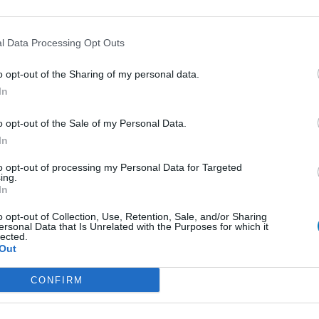
0 Kommentare
l Data Processing Opt Outs
o opt-out of the Sharing of my personal data.
1
In
ungen
o opt-out of the Sale of my Personal Data.
In
Empfängnis Verhütung - andere Mittel
to opt-out of processing my Personal Data for Targeted
Depression - SSRI
ing.
In
Depression - andere Mittel
Cholesterin
o opt-out of Collection, Use, Retention, Sale, and/or Sharing
ersonal Data that Is Unrelated with the Purposes for which it
lected.
Depression - SSRI
Out
Sucht
CONFIRM
Depression - SSRI
Epilepsie