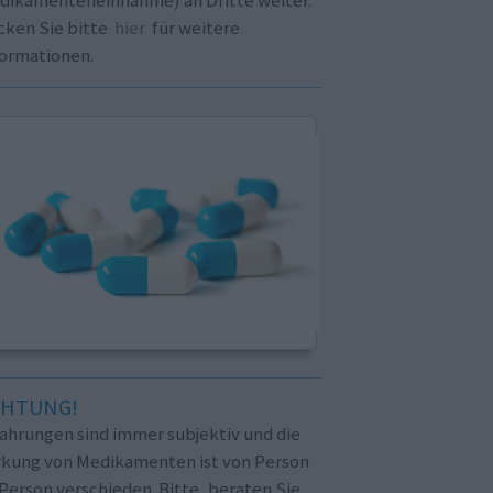
cken Sie bitte
hier
für weitere
formationen.
CHTUNG!
fahrungen sind immer subjektiv und die
rkung von Medikamenten ist von Person
Person verschieden. Bitte, beraten Sie