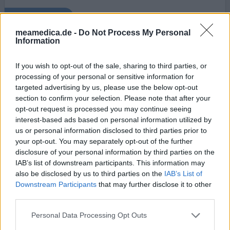
0 Kommentare
ihre erfahrung
meamedica.de -
Do Not Process My Personal
Information
Quetiapin
If you wish to opt-out of the sale, sharing to third parties, or
04.10.2019 | Frau | 53
processing of your personal or sensitive information for
quetiapin (25mg)
targeted advertising by us, please use the below opt-out
Depression
section to confirm your selection. Please note that after your
opt-out request is processed you may continue seeing
Wirksamkeit
interest-based ads based on personal information utilized by
Anzahl Nebenwirkungen
us or personal information disclosed to third parties prior to
your opt-out. You may separately opt-out of the further
Mir wurde das Medikament als Add-on gegeben. Zunächst
disclosure of your personal information by third parties on the
war ich zufrieden mit Quetiapin und konnte gut schlafen.
IAB’s list of downstream participants. This information may
Allerdings wurde ich nicht über das große
also be disclosed by us to third parties on the
IAB’s List of
Abhängigkeitspotential informiert. Ich habe mittlerweile
Downstream Participants
that may further disclose it to other
mehrmals versucht das Medikament abzusetzen. Beim
third parties.
letzten Versuch habe ich über ein Jahr mg für mg runter
dosiert. Trotz des langsamen ausschleichens litt ich
Personal Data Processing Opt Outs
unte
... Lesen Sie mehr