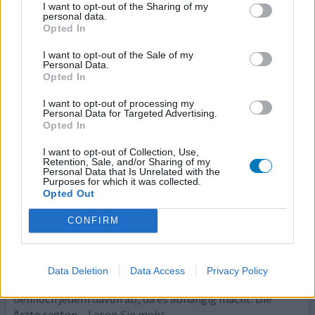
I want to opt-out of the Sharing of my
personal data.
0 Kommentare
ihre erfahrung
Opted In
I want to opt-out of the Sale of my
Personal Data.
Opted In
Quetiapin
14.05.2019 | Frau | 19
I want to opt-out of processing my
quetiapin (25)
Personal Data for Targeted Advertising.
Opted In
Depressionen
I want to opt-out of Collection, Use,
Wirksamkeit
Retention, Sale, and/or Sharing of my
Personal Data that Is Unrelated with the
Anzahl Nebenwirkungen
Purposes for which it was collected.
Opted Out
An sich hatte ich während der Einnahme von Quetiapin
keine Nebenwirkungen. Beim Beginn der Einnahme hat
CONFIRM
es einen total bescheuert gemacht. Ich war total
benebelt und konnte teilweise nicht mal alleine zur
Toilette. Nach einer Woche hat sich das dann gelegt und
Data Deletion
Data Access
Privacy Policy
ich habe es mittlerweile 4 Jahre genommen. Ich rate
dennoch jedem davon ab, da es abhängig macht. Die
Ärzte sagten
... Lesen Sie mehr