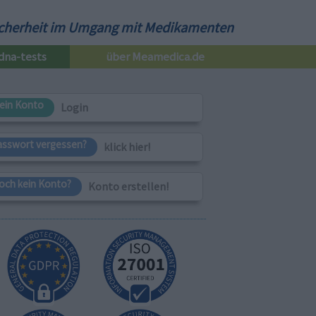
cherheit im Umgang mit Medikamenten
dna-tests
über Meamedica.de
ein Konto
Login
asswort vergessen?
klick hier!
och kein Konto?
Konto erstellen!