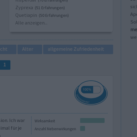
(70 Erfahrungen)
sic
Zyprexa
(51 Erfahrungen)
Ap
Quetiapin
(50 Erfahrungen)
So
Alle anzeigen...
me
wei
cht
Alter
allgemeine Zufriedenheit
1
ion. Ich war
Wirksamkeit
imal für je
Anzahl Nebenwirkungen
n