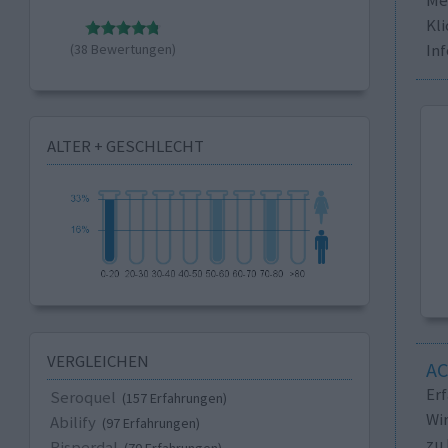
Kli
In
(38 Bewertungen)
ALTER + GESCHLECHT
VERGLEICHEN
A
Er
Seroquel
(157 Erfahrungen)
Wi
Abilify
(97 Erfahrungen)
zu 
Risperdal