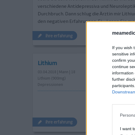
verschiedene Antidepressiva und Neuroleptik
Durchbruch. Dann schlug die Ärztin mir Lithiu
den negativen Erfahrungen. Ei
... Lesen Sie m
meamedic
ihre erfahrung
If you wish 
sensitive in
confirm you
Lithium
continue se
03.04.2018 | Mann | 18
information 
Lithium (900mg)
further disc
Depressionen
participants
Downstream 
Persona
ihre erfahrung
I want t