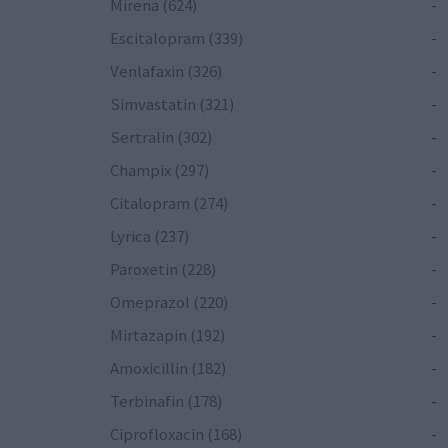
Mirena (624)
-
Escitalopram (339)
-
Venlafaxin (326)
-
Simvastatin (321)
-
Sertralin (302)
-
Champix (297)
-
Citalopram (274)
-
Lyrica (237)
-
Paroxetin (228)
-
Omeprazol (220)
-
Mirtazapin (192)
-
Amoxicillin (182)
-
Terbinafin (178)
-
Ciprofloxacin (168)
-