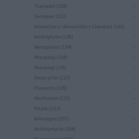
Tramadol (158)
-
Seroquel (157)
-
Amoxiclav (= Amoxicillin + Clavulan) (141)
-
Amitriptylin (135)
-
Metoprolol (134)
-
Moviprep (129)
-
Nuvaring (129)
-
Doxycyclin (127)
-
Fluoxetin (126)
-
Metformin (123)
-
Ritalin (113)
-
Amlodipin (107)
-
Azithromycin (104)
-
Pantoprazol (103)
-