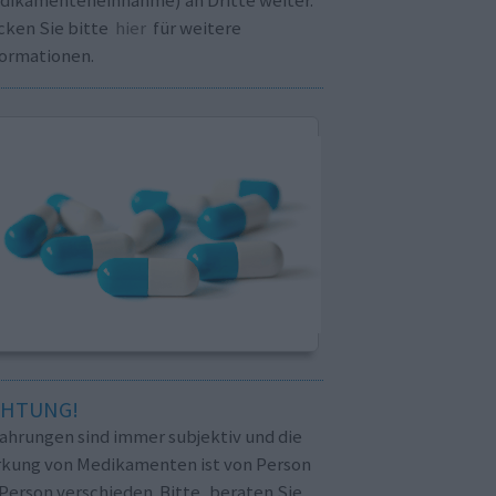
cken Sie bitte
hier
für weitere
formationen.
CHTUNG!
fahrungen sind immer subjektiv und die
rkung von Medikamenten ist von Person
Person verschieden. Bitte, beraten Sie