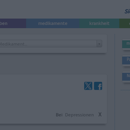
Si
iben
medikamente
krankheit
m
Medikament...
P
N
X
Bei
Depressionen