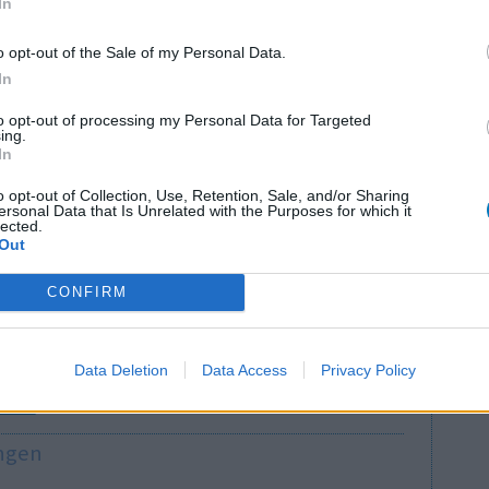
In
o opt-out of the Sale of my Personal Data.
In
to opt-out of processing my Personal Data for Targeted
ing.
In
Wirksamkeit
o opt-out of Collection, Use, Retention, Sale, and/or Sharing
n ich etwas
ersonal Data that Is Unrelated with the Purposes for which it
Anzahl Nebenwirkungen
lected.
n kann ich
Out
aum Nebenwirkungen.
CONFIRM
0 Kommentare
Data Deletion
Data Access
Privacy Policy
1
ungen