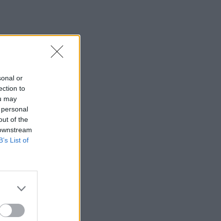
sonal or
ection to
ou may
 personal
out of the
 downstream
B’s List of