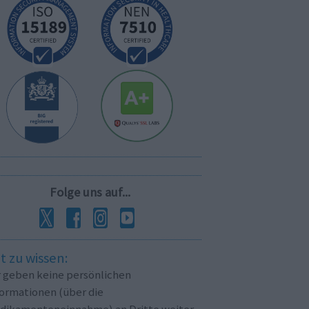
Folge uns auf...
t zu wissen:
r geben keine persönlichen
formationen (über die
dikamenteneinnahme) an Dritte weiter.