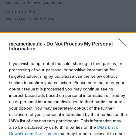
Antibiotika - Harnwegsinfektion
Cymbalta (98)
Depression - andere Mittel
Die Bewertungen und Kommentare dieser Seite sind
meamedica.de -
Do Not Process My Personal
nutzergenerierter Inhalt. Diese werden vor der Veröffentlichung
Information
gelesen und teilweise überarbeitet, um unseren Standards (für
Arzneimittel- und Gesundheitszustand) zu entsprechen. Wir
If you wish to opt-out of the sale, sharing to third parties, or
setzen von unseren Benutzern keine nachgewiesenen
processing of your personal or sensitive information for
medizinischen Kenntnisse voraus um ihre Meinungen
targeted advertising by us, please use the below opt-out
auszutauschen. Auf diese Weise geben die beschriebenen
section to confirm your selection. Please note that after your
Meinungen und Erfahrungen nur die Ansichten der jeweiligen
opt-out request is processed you may continue seeing
Autoren wieder und nicht jene des Eigentümers dieser Website.
interest-based ads based on personal information utilized by
Bitte beachten Sie, dass eine Erfahrung von Person zu Person
us or personal information disclosed to third parties prior to
unterschiedlich sein kann und dass Sie sich immer an Ihren Arzt
your opt-out. You may separately opt-out of the further
oder Apotheker wenden sollten, um medizinischen Rat zu
disclosure of your personal information by third parties on the
Medikamenten zu erhalten.
IAB’s list of downstream participants. This information may
also be disclosed by us to third parties on the
IAB’s List of
Downstream Participants
that may further disclose it to other