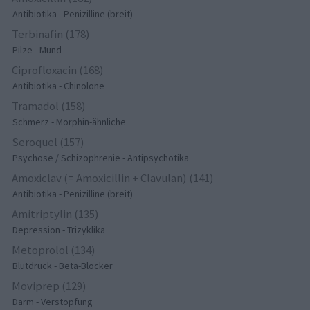
Antibiotika - Penizilline (breit)
Terbinafin (178)
Pilze - Mund
Ciprofloxacin (168)
Antibiotika - Chinolone
Tramadol (158)
Schmerz - Morphin-ähnliche
Seroquel (157)
Psychose / Schizophrenie - Antipsychotika
Amoxiclav (= Amoxicillin + Clavulan) (141)
Antibiotika - Penizilline (breit)
Amitriptylin (135)
Depression - Trizyklika
Metoprolol (134)
Blutdruck - Beta-Blocker
Moviprep (129)
Darm - Verstopfung