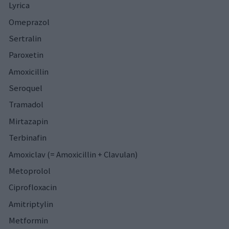
Lyrica
Omeprazol
Sertralin
Paroxetin
Amoxicillin
Seroquel
Tramadol
Mirtazapin
Terbinafin
Amoxiclav (= Amoxicillin + Clavulan)
Metoprolol
Ciprofloxacin
Amitriptylin
Metformin