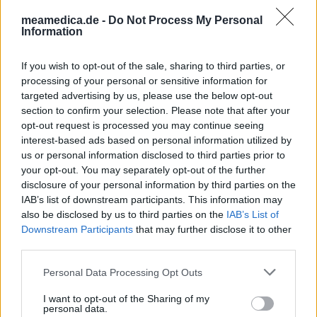
medizinischen Kenntnisse voraus um ihre Meinungen
auszutauschen. Auf diese Weise geben die beschriebenen
meamedica.de -
Do Not Process My Personal
Information
Meinungen und Erfahrungen nur die Ansichten der jeweiligen
Autoren wieder und nicht jene des Eigentümers dieser Website.
Bitte beachten Sie, dass eine Erfahrung von Person zu Person
If you wish to opt-out of the sale, sharing to third parties, or
unterschiedlich sein kann und dass Sie sich immer an Ihren Arzt
processing of your personal or sensitive information for
targeted advertising by us, please use the below opt-out
oder Apotheker wenden sollten, um medizinischen Rat zu
section to confirm your selection. Please note that after your
Medikamenten zu erhalten.
opt-out request is processed you may continue seeing
interest-based ads based on personal information utilized by
us or personal information disclosed to third parties prior to
your opt-out. You may separately opt-out of the further
disclosure of your personal information by third parties on the
IAB’s list of downstream participants. This information may
also be disclosed by us to third parties on the
IAB’s List of
Downstream Participants
that may further disclose it to other
third parties.
Personal Data Processing Opt Outs
I want to opt-out of the Sharing of my
personal data.