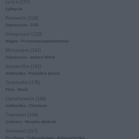
Lyrica (237)
Epilepsie
Paroxetin (228)
Depression - SSRI
Omeprazol (220)
Magen - Protonenpumpenhemmer
Mirtazapin (192)
Depression - andere Mittel
Amoxicillin (182)
Antibiotika - Penizilline (breit)
Terbinafin (178)
Pilze - Mund
Ciprofloxacin (168)
Antibiotika - Chinolone
Tramadol (158)
Schmerz - Morphin-ähnliche
Seroquel (157)
Psychose / Schizophrenie - Antipsychotika