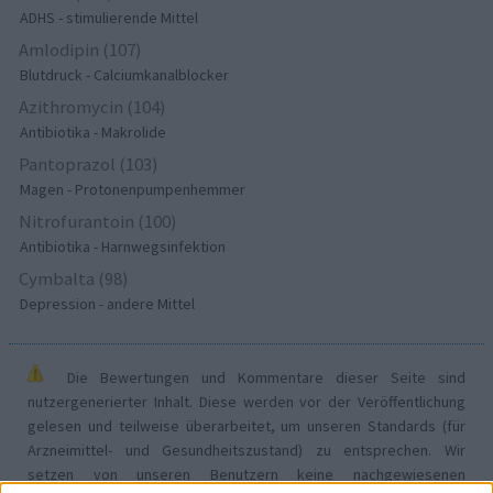
ADHS - stimulierende Mittel
Amlodipin (107)
Blutdruck - Calciumkanalblocker
Azithromycin (104)
Antibiotika - Makrolide
Pantoprazol (103)
Magen - Protonenpumpenhemmer
Nitrofurantoin (100)
Antibiotika - Harnwegsinfektion
Cymbalta (98)
Depression - andere Mittel
Die Bewertungen und Kommentare dieser Seite sind
nutzergenerierter Inhalt. Diese werden vor der Veröffentlichung
gelesen und teilweise überarbeitet, um unseren Standards (für
Arzneimittel- und Gesundheitszustand) zu entsprechen. Wir
setzen von unseren Benutzern keine nachgewiesenen