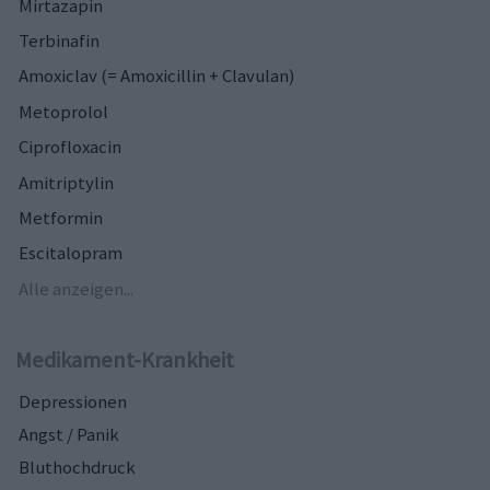
Mirtazapin
Terbinafin
Amoxiclav (= Amoxicillin + Clavulan)
Metoprolol
Ciprofloxacin
Amitriptylin
Metformin
Escitalopram
Alle anzeigen...
Medikament-Krankheit
Depressionen
Angst / Panik
Bluthochdruck