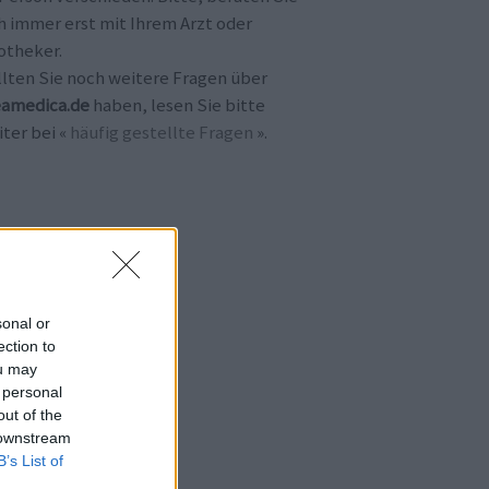
h immer erst mit Ihrem Arzt oder
otheker.
llten Sie noch weitere Fragen über
amedica.de
haben, lesen Sie bitte
ter bei «
häufig gestellte Fragen
».
sonal or
ection to
ou may
 personal
out of the
 downstream
B’s List of