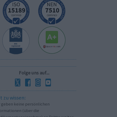
Folge uns auf...
t zu wissen:
r geben keine persönlichen
formationen (über die
dikamenteneinnahme) an Dritte weiter.