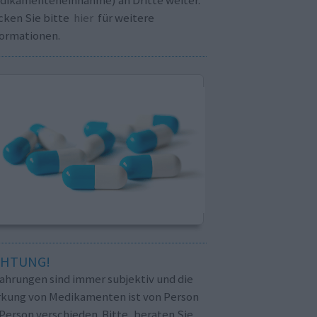
cken Sie bitte
hier
für weitere
formationen.
CHTUNG!
fahrungen sind immer subjektiv und die
rkung von Medikamenten ist von Person
Person verschieden. Bitte, beraten Sie