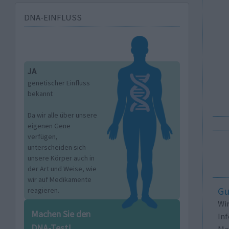
DNA-EINFLUSS
JA
genetischer Einfluss
bekannt
Da wir alle über unsere
eigenen Gene
verfügen,
unterscheiden sich
unsere Körper auch in
der Art und Weise, wie
wir auf Medikamente
Gu
reagieren.
Wi
Machen Sie den
In
DNA-Test!
Me