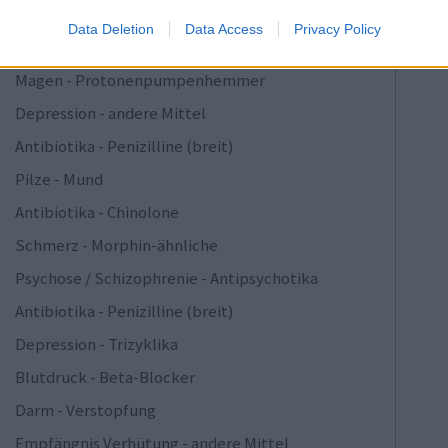
Epilepsie
Data Deletion
Data Access
Privacy Policy
Depression - SSRI
Magen - Protonenpumpenhemmer
Depression - andere Mittel
Antibiotika - Penizilline (breit)
Pilze - Mund
Antibiotika - Chinolone
Schmerz - Morphin-ähnliche
Psychose / Schizophrenie - Antipsychotika
Antibiotika - Penizilline (breit)
Depression - Trizyklika
Blutdruck - Beta-Blocker
Darm - Verstopfung
Empfängnis Verhütung - andere Mittel