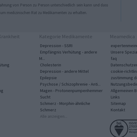
Erfahrung von Person zu Person unterschiedlich sein kann und dass
, um medizinischen Rat zu Medikamenten zu erhalten.
rankheit
Kategorie Medikamente
Meamedica
Depression - SSRI
expertenmein
Empfängnis Verhütung - andere
Unsere Spezia
M...
faq
ütung
Cholesterin
Datenschutzer
Depression - andere Mittel
cookie-richtlin
Epilepsie
zustimmung d
Psychose / Schizophrenie - Anti...
Nutzungsbedi
ng
Magen - Protonenpumpenhemmer
Allgemeinen 
Sucht
Links
Schmerz - Morphin-ähnliche
Sitemap
Schmerz
Kontakt
Alle anzeigen...