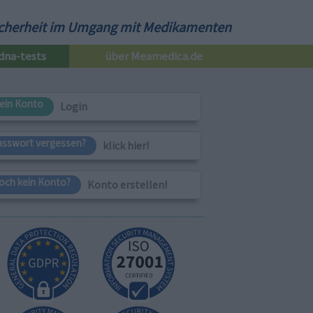
cherheit im Umgang mit Medikamenten
dna-tests
über Meamedica.de
ein Konto
Login
asswort vergessen?
klick hier!
och kein Konto?
Konto erstellen!