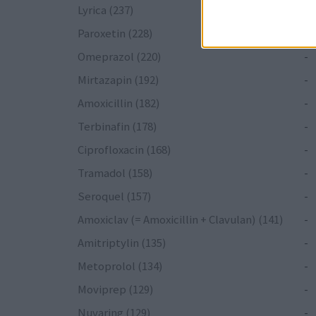
Lyrica (237)
-
Paroxetin (228)
-
Omeprazol (220)
-
Mirtazapin (192)
-
Amoxicillin (182)
-
Terbinafin (178)
-
Ciprofloxacin (168)
-
Tramadol (158)
-
Seroquel (157)
-
Amoxiclav (= Amoxicillin + Clavulan) (141)
-
Amitriptylin (135)
-
Metoprolol (134)
-
Moviprep (129)
-
Nuvaring (129)
-