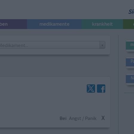
Si
iben
medikamente
krankheit
m
Medikament...
P
N
X
Bei
Angst / Panik