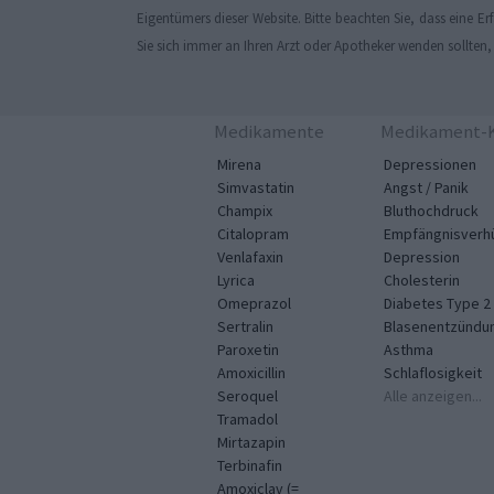
Eigentümers dieser Website. Bitte beachten Sie, dass eine 
Sie sich immer an Ihren Arzt oder Apotheker wenden sollten
Medikamente
Medikament-K
Mirena
Depressionen
Simvastatin
Angst / Panik
Champix
Bluthochdruck
Citalopram
Empfängnisverh
Venlafaxin
Depression
Lyrica
Cholesterin
Omeprazol
Diabetes Type 2
Sertralin
Blasenentzündu
Paroxetin
Asthma
Amoxicillin
Schlaflosigkeit
Seroquel
Alle anzeigen...
Tramadol
Mirtazapin
Terbinafin
Amoxiclav (=