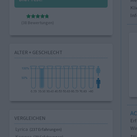
Kli
In
(38 Bewertungen)
ALTER + GESCHLECHT
A
VERGLEICHEN
Er
Wi
Lyrica
(237 Erfahrungen)
zu 
Keppra