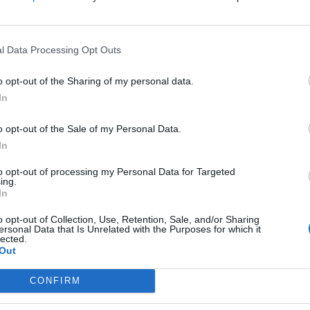
0 Kommentare
l Data Processing Opt Outs
o opt-out of the Sharing of my personal data.
1
In
o opt-out of the Sale of my Personal Data.
ungen
In
Empfängnis Verhütung - andere Mittel
to opt-out of processing my Personal Data for Targeted
Depression - SSRI
ing.
In
Depression - andere Mittel
o opt-out of Collection, Use, Retention, Sale, and/or Sharing
Cholesterin
ersonal Data that Is Unrelated with the Purposes for which it
lected.
Depression - SSRI
Out
Sucht
CONFIRM
Depression - SSRI