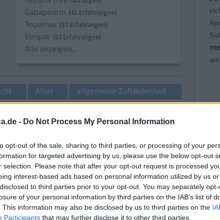
(79 Erfahrungen)
sic
Gabapentin
(41 Erfahrungen)
Ap
Topamax
(37 Erfahrungen)
So
Vimpat
(32 Erfahrungen)
me
Alle anzeigen...
wei
cht
Alter
allgemeine Zufriedenheit
1
a.de -
Do Not Process My Personal Information
to opt-out of the sale, sharing to third parties, or processing of your per
formation for targeted advertising by us, please use the below opt-out s
r selection. Please note that after your opt-out request is processed y
eing interest-based ads based on personal information utilized by us or
disclosed to third parties prior to your opt-out. You may separately opt-
losure of your personal information by third parties on the IAB’s list of
 ich^^ hat
Wirksamkeit
. This information may also be disclosed by us to third parties on the
IA
 immer
Participants
that may further disclose it to other third parties.
Anzahl Nebenwirkungen