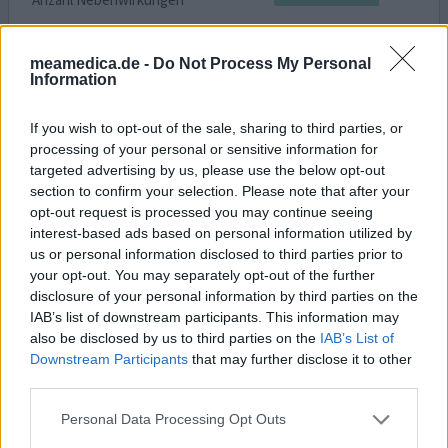
Mein Zucker-Langzeitwert beträgt von 6,8 bis 7,6.
meamedica.de -
Do Not Process My Personal
Ausnahme war 8,2. / 2012. Nüchtern liegt der Wert so bei
Information
140-150. Mein Medikamet ist Metformin-Atid 1000mg. Die
Hersteller ändern sich laufend, mal auch "Lich", "Hexal"
If you wish to opt-out of the sale, sharing to third parties, or
und andere. Seit ich dieses Medikament nehme, ist meine
processing of your personal or sensitive information for
Lebensqualität am Boden. Ich kann teilweise kein Essen
targeted advertising by us, please use the below opt-out
mehr riechen, dann wird mir so schlecht, mein
... Lesen
section to confirm your selection. Please note that after your
Sie mehr
opt-out request is processed you may continue seeing
interest-based ads based on personal information utilized by
0 Kommentare
ihre erfahrung
us or personal information disclosed to third parties prior to
your opt-out. You may separately opt-out of the further
disclosure of your personal information by third parties on the
IAB’s list of downstream participants. This information may
Metformin
also be disclosed by us to third parties on the
IAB’s List of
26.04.2016 | Frau | 55
Downstream Participants
that may further disclose it to other
Metformin (1000mg)
third parties.
Diabetes Type 2
Personal Data Processing Opt Outs
Wirksamkeit