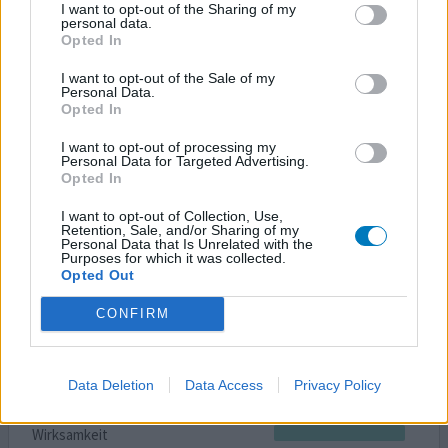
Anzahl Nebenwirkungen
I want to opt-out of the Sharing of my
personal data.
Opted In
Am 22.12.2015 wurde bei mir ein erhöhter langzeitzucker
festgestellt , da ich trotz Sport und
I want to opt-out of the Sale of my
Personal Data.
ernährungsumstellung nicht abnahm und auch die Werte
Opted In
nicht besser wurden bekomme ich seit April diesen
Jahres metformin Erstmal für 2 wochen 2x850mg Die
I want to opt-out of processing my
ersten 2 Tage war ich müde aber die Waage zeigte
Personal Data for Targeted Advertising.
Opted In
erfolgreich weniger an wenn auch nur 3 Pfund und mein
stuhlgang normalis
... Lesen Sie mehr
I want to opt-out of Collection, Use,
Retention, Sale, and/or Sharing of my
Personal Data that Is Unrelated with the
0 Kommentare
ihre erfahrung
Purposes for which it was collected.
Opted Out
CONFIRM
Metformin
13.04.2015 | Mann | 34
Metformin (1000mg)
Data Deletion
Data Access
Privacy Policy
Diabetes Type 2
Wirksamkeit