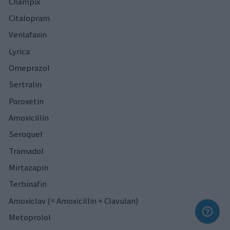
Champix
Citalopram
Venlafaxin
Lyrica
Omeprazol
Sertralin
Paroxetin
Amoxicillin
Seroquel
Tramadol
Mirtazapin
Terbinafin
Amoxiclav (= Amoxicillin + Clavulan)
Metoprolol