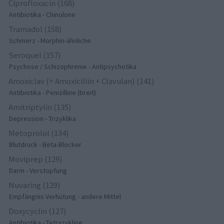
Ciprofloxacin (168)
Antibiotika - Chinolone
Tramadol (158)
Schmerz - Morphin-ähnliche
Seroquel (157)
Psychose / Schizophrenie - Antipsychotika
Amoxiclav (= Amoxicillin + Clavulan) (141)
Antibiotika - Penizilline (breit)
Amitriptylin (135)
Depression - Trizyklika
Metoprolol (134)
Blutdruck - Beta-Blocker
Moviprep (129)
Darm - Verstopfung
Nuvaring (129)
Empfängnis Verhütung - andere Mittel
Doxycyclin (127)
Antibiotika - Tetrazykline