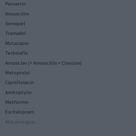
Paroxetin
Amoxicillin
Seroquel
Tramadol
Mirtazapin
Terbinafin
Amoxiclav (= Amoxicillin + Clavulan)
Metoprolol
Ciprofloxacin
Amitriptylin
Metformin
Escitalopram
Alle anzeigen...