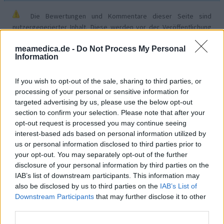
Die Bewertungen und Kommentare dieser Seite sind
nutzergenerierter Inhalt. Diese werden vor der Veröffentlichung
gelesen und teilweise überarbeitet, um unseren Standards (für
meamedica.de -
Do Not Process My Personal
Arzneimittel- und Gesundheitszustand) zu entsprechen. Wir
Information
setzen von unseren Benutzern keine nachgewiesenen
medizinischen Kenntnisse voraus um ihre Meinungen
If you wish to opt-out of the sale, sharing to third parties, or
auszutauschen. Auf diese Weise geben die beschriebenen
processing of your personal or sensitive information for
Meinungen und Erfahrungen nur die Ansichten der jeweiligen
targeted advertising by us, please use the below opt-out
Autoren wieder und nicht jene des Eigentümers dieser Website.
section to confirm your selection. Please note that after your
Bitte beachten Sie, dass eine Erfahrung von Person zu Person
opt-out request is processed you may continue seeing
unterschiedlich sein kann und dass Sie sich immer an Ihren Arzt
interest-based ads based on personal information utilized by
oder Apotheker wenden sollten, um medizinischen Rat zu
us or personal information disclosed to third parties prior to
Medikamenten zu erhalten.
your opt-out. You may separately opt-out of the further
disclosure of your personal information by third parties on the
IAB’s list of downstream participants. This information may
also be disclosed by us to third parties on the
IAB’s List of
Downstream Participants
that may further disclose it to other
third parties.