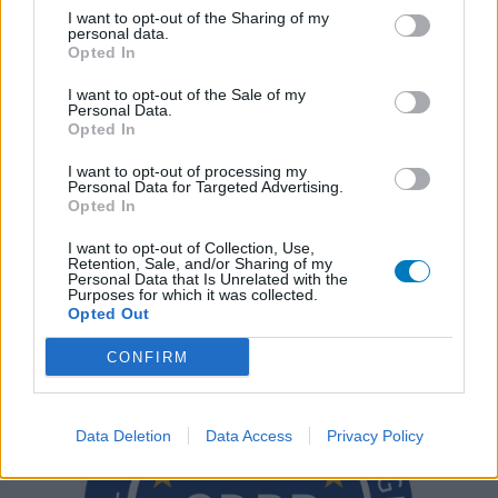
nutzergenerierter Inhalt. Diese werden vor der Veröffentlichung
I want to opt-out of the Sharing of my
gelesen und teilweise überarbeitet, um unseren Standards (für
personal data.
Arzneimittel- und Gesundheitszustand) zu entsprechen. Wir
Opted In
setzen von unseren Benutzern keine nachgewiesenen
I want to opt-out of the Sale of my
medizinischen Kenntnisse voraus um ihre Meinungen
Personal Data.
auszutauschen. Auf diese Weise geben die beschriebenen
Opted In
Meinungen und Erfahrungen nur die Ansichten der jeweiligen
Autoren wieder und nicht jene des Eigentümers dieser Website.
I want to opt-out of processing my
Personal Data for Targeted Advertising.
Bitte beachten Sie, dass eine Erfahrung von Person zu Person
Opted In
unterschiedlich sein kann und dass Sie sich immer an Ihren Arzt
oder Apotheker wenden sollten, um medizinischen Rat zu
I want to opt-out of Collection, Use,
Retention, Sale, and/or Sharing of my
Medikamenten zu erhalten.
Personal Data that Is Unrelated with the
Purposes for which it was collected.
Opted Out
CONFIRM
Data Deletion
Data Access
Privacy Policy