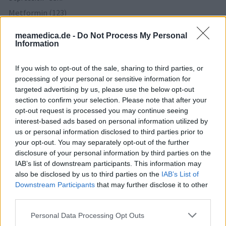
Metformin (123)
Diabetes (Zuckerkrankheit) - orale Antidiabetika
meamedica.de -
Do Not Process My Personal
Ritalin (113)
Information
ADHS - stimulierende Mittel
Amlodipin (107)
If you wish to opt-out of the sale, sharing to third parties, or
Blutdruck - Calciumkanalblocker
processing of your personal or sensitive information for
targeted advertising by us, please use the below opt-out
Azithromycin (104)
section to confirm your selection. Please note that after your
Antibiotika - Makrolide
opt-out request is processed you may continue seeing
Pantoprazol (103)
interest-based ads based on personal information utilized by
Magen - Protonenpumpenhemmer
us or personal information disclosed to third parties prior to
Nitrofurantoin (100)
your opt-out. You may separately opt-out of the further
disclosure of your personal information by third parties on the
Antibiotika - Harnwegsinfektion
IAB’s list of downstream participants. This information may
Cymbalta (98)
also be disclosed by us to third parties on the
IAB’s List of
Depression - andere Mittel
Downstream Participants
that may further disclose it to other
third parties.
Die Bewertungen und Kommentare dieser Seite sind
Personal Data Processing Opt Outs