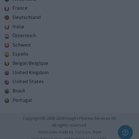
France
Deutschland
Italia
Österreich
Schweiz
España
België/Belgique
United Kingdom
United States
Brasil
Portugal
Copyright © 2008-2026 Insight Pharma Services BV.
All rights reserved.
Some icons made by
Flat Icons
from
www.flaticon.com
and licensed as
CC 3.0 BY
.