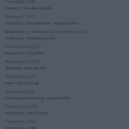
Tramadol (158)
Schmerz - Morphin-ähnliche
Seroquel (157)
Psychose / Schizophrenie - Antipsychotika
Amoxiclav (= Amoxicillin + Clavulan) (141)
Antibiotika - Penizilline (breit)
Amitriptylin (135)
Depression - Trizyklika
Metoprolol (134)
Blutdruck - Beta-Blocker
Moviprep (129)
Darm - Verstopfung
Nuvaring (129)
Empfängnis Verhütung - andere Mittel
Doxycyclin (127)
Antibiotika - Tetrazykline
Fluoxetin (126)
Depression - SSRI