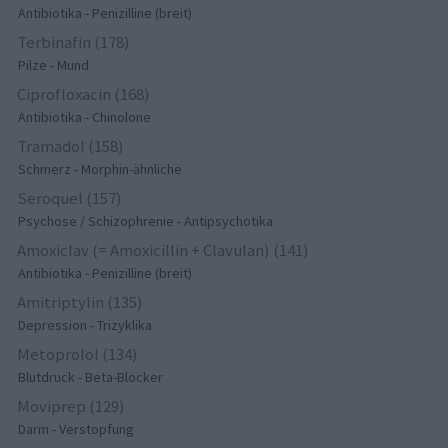
Antibiotika - Penizilline (breit)
Terbinafin (178)
Pilze - Mund
Ciprofloxacin (168)
Antibiotika - Chinolone
Tramadol (158)
Schmerz - Morphin-ähnliche
Seroquel (157)
Psychose / Schizophrenie - Antipsychotika
Amoxiclav (= Amoxicillin + Clavulan) (141)
Antibiotika - Penizilline (breit)
Amitriptylin (135)
Depression - Trizyklika
Metoprolol (134)
Blutdruck - Beta-Blocker
Moviprep (129)
Darm - Verstopfung