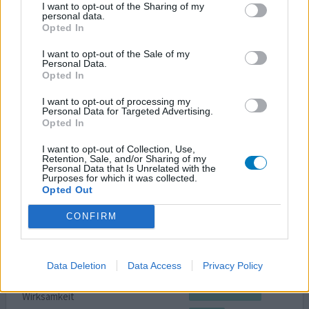
I want to opt-out of the Sharing of my
personal data.
Opted In
Nachdem Setralin bei mir unwirksam war wechselte ich
auf dieses SNRI. Hatte nur die ersten paar Tage leichte
I want to opt-out of the Sale of my
Nebenwirkungen in Form von Mundtrockenheit,
Personal Data.
Opted In
Schwindel und nächtliches Schwitzen. Nach 2 Wochen
setzte die Wirksamkeit langsam ein. Hatte vorher
I want to opt-out of processing my
Depressionen mit einen andauernden Angstgefühl. Das
Personal Data for Targeted Advertising.
ist ganz weggegangen und die Lust am Leben kam wieder.
Opted In
Fühle mich jetz
... Lesen Sie mehr
I want to opt-out of Collection, Use,
Retention, Sale, and/or Sharing of my
0 Kommentare
Personal Data that Is Unrelated with the
ihre erfahrung
Purposes for which it was collected.
Opted Out
CONFIRM
Venlafaxin
25.09.2023 | Frau | 57
Venlafaxin (75mg)
Data Deletion
Data Access
Privacy Policy
Depressionen
Wirksamkeit