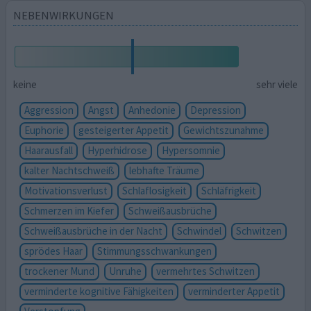
NEBENWIRKUNGEN
keine
sehr viele
Aggression
Angst
Anhedonie
Depression
Euphorie
gesteigerter Appetit
Gewichtszunahme
Haarausfall
Hyperhidrose
Hypersomnie
kalter Nachtschweiß
lebhafte Träume
Motivationsverlust
Schlaflosigkeit
Schläfrigkeit
Schmerzen im Kiefer
Schweißausbrüche
Schweißausbrüche in der Nacht
Schwindel
Schwitzen
sprödes Haar
Stimmungsschwankungen
trockener Mund
Unruhe
vermehrtes Schwitzen
verminderte kognitive Fähigkeiten
verminderter Appetit