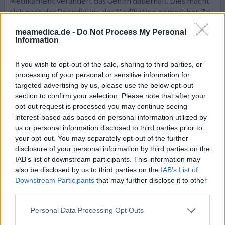
Medikament verändert das Gehirn dauerhaft. Dies macht
sich nach der Beendigung der Medikation bemerkbar. Zu
Beginn der Einnahme treten Nebenwirkungen wie
meamedica.de -
Do Not Process My Personal
Schwindel, Gleichgewichtsstörungen und Übelkeit auf,
Information
die nach knapp 2 Wochen verschwinden. Mit dem
Medikament wurde ich aktiver und fühlte mich immer
If you wish to opt-out of the sale, sharing to third parties, or
wieder eup
... Lesen Sie mehr
processing of your personal or sensitive information for
targeted advertising by us, please use the below opt-out
0 Kommentare
ihre erfahrung
section to confirm your selection. Please note that after your
opt-out request is processed you may continue seeing
interest-based ads based on personal information utilized by
Venlafaxin
us or personal information disclosed to third parties prior to
your opt-out. You may separately opt-out of the further
06.04.2024 | Frau | 37
disclosure of your personal information by third parties on the
Venlafaxin (150mg)
IAB’s list of downstream participants. This information may
Depressionen
also be disclosed by us to third parties on the
IAB’s List of
Downstream Participants
that may further disclose it to other
Wirksamkeit
third parties.
Anzahl Nebenwirkungen
Nebenwirkungen
Personal Data Processing Opt Outs
Schwitzen
Schwindel