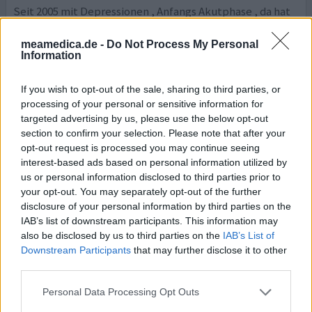
Seit 2005 mit Depressionen , Anfangs Akutphase , da hat
Mirtazipin geholfen , ausser morgens , besserte sich im
Tagesverlauf. Dann Venlafaxin, Elontril und nun Cymbalta.
meamedica.de -
Do Not Process My Personal
Information
Ganz gut , aber das Morgentief ist bei allen Mitteln
geblieben. Nebenwirkungen bei Cymbalta am
geringsten, speziell das Schwitzen ist gegenüber
If you wish to opt-out of the sale, sharing to third parties, or
Venlaflaxin und Elontril kaum noch ein Problem. Nur fürs
processing of your personal or sensitive information for
Schl
... Lesen Sie mehr
targeted advertising by us, please use the below opt-out
section to confirm your selection. Please note that after your
opt-out request is processed you may continue seeing
0 Kommentare
ihre erfahrung
interest-based ads based on personal information utilized by
us or personal information disclosed to third parties prior to
your opt-out. You may separately opt-out of the further
Cymbalta
disclosure of your personal information by third parties on the
IAB’s list of downstream participants. This information may
26.08.2013 | Mann | 53
Duloxetin (60mg)
also be disclosed by us to third parties on the
IAB’s List of
Depression
Downstream Participants
that may further disclose it to other
third parties.
Wirksamkeit
Personal Data Processing Opt Outs
Anzahl Nebenwirkungen