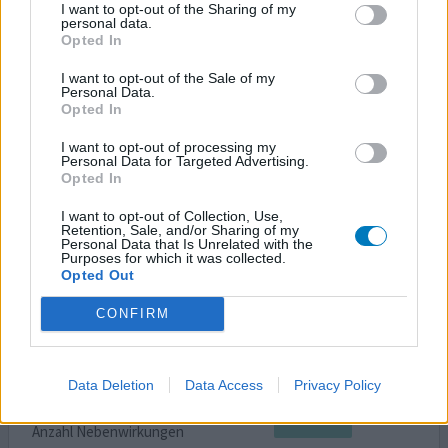
I want to opt-out of the Sharing of my
Gegen Depression , nach Mirtazipin , Fluoxetin,
personal data.
Opted In
Venlafaxin und Elontril nun Cymbalta. Eigentlich waren
Venlafaxin , Elontril und Mirtazipin auch gut. Aber bei
I want to opt-out of the Sale of my
Mirtazipin hatte ich morgens arge Probleme und nahm
Personal Data.
schnell zu. Venlafaxin trieb mich morgens schneller hoch
Opted In
, trotz schlechter Stimmung , aber sehr starkes
I want to opt-out of processing my
Schwitzen , ebenso bei Elontril. Cymbalta etwas weniger
Personal Data for Targeted Advertising.
Sc
... Lesen Sie mehr
Opted In
I want to opt-out of Collection, Use,
0 Kommentare
ihre erfahrung
Retention, Sale, and/or Sharing of my
Personal Data that Is Unrelated with the
Purposes for which it was collected.
Opted Out
Cymbalta
CONFIRM
04.07.2013 | Frau | 32
Duloxetin
Depression
Data Deletion
Data Access
Privacy Policy
Wirksamkeit
Anzahl Nebenwirkungen