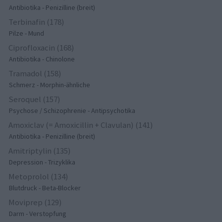
Antibiotika - Penizilline (breit)
Terbinafin (178)
Pilze - Mund
Ciprofloxacin (168)
Antibiotika - Chinolone
Tramadol (158)
Schmerz - Morphin-ähnliche
Seroquel (157)
Psychose / Schizophrenie - Antipsychotika
Amoxiclav (= Amoxicillin + Clavulan) (141)
Antibiotika - Penizilline (breit)
Amitriptylin (135)
Depression - Trizyklika
Metoprolol (134)
Blutdruck - Beta-Blocker
Moviprep (129)
Darm - Verstopfung