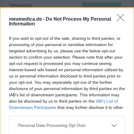
Wirksamkeit
Anzahl Nebenwirkungen
meamedica.de -
Do Not Process My Personal
Information
Ich nehme einmal täglich 10 mg. Ezetrol, weil mein
Cholesterin zu hoch war. Jetzt sind meine Werte wieder
If you wish to opt-out of the sale, sharing to third parties, or
gut. Nach 3 Wochen war meine Cholesterin halbiert, nach
processing of your personal or sensitive information for
4 Monaten war er 100 % o.k. Aber ich muss das
targeted advertising by us, please use the below opt-out
Medikament weiter nehmen.
section to confirm your selection. Please note that after your
opt-out request is processed you may continue seeing
0 Kommentare
ihre erfahrung
interest-based ads based on personal information utilized by
us or personal information disclosed to third parties prior to
your opt-out. You may separately opt-out of the further
Ezetrol
disclosure of your personal information by third parties on the
IAB’s list of downstream participants. This information may
26.05.2010 | Frau
also be disclosed by us to third parties on the
IAB’s List of
Ezetimib
Downstream Participants
that may further disclose it to other
Zu hoher Cholesterinwert
third parties.
Wirksamkeit
Personal Data Processing Opt Outs
Anzahl Nebenwirkungen