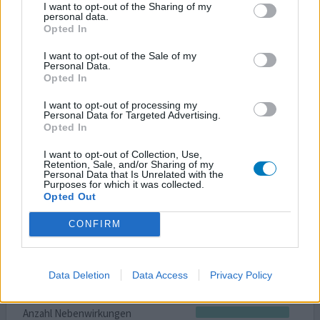
I want to opt-out of the Sharing of my
personal data.
Nach Simfastatin-Pravastatin und Lipitor nehme ich seit
Opted In
voriger Woche Donnerstag Ezetrol und habe gigantische
Schmerzen in der rechten Schulter und dem Arm. Nicht
I want to opt-out of the Sale of my
Personal Data.
auszuhalten!!!!! Kann keine starken Schmerzmittel
Opted In
vertragen, ich schlucke also tonnenweise Paracetamol,
was auch nicht wirklich hilft. Außerdem bin ich unnormal
I want to opt-out of processing my
müde und habe für nichts die Energie. So bin ich üb
...
Personal Data for Targeted Advertising.
Opted In
Lesen Sie mehr
I want to opt-out of Collection, Use,
1 Kommentare
ihre erfahrung
Retention, Sale, and/or Sharing of my
Personal Data that Is Unrelated with the
Purposes for which it was collected.
Opted Out
Ezetrol
CONFIRM
23.09.2009 | Frau
Ezetimib
Hoher Cholesterinwert (FH)
Data Deletion
Data Access
Privacy Policy
Wirksamkeit
Anzahl Nebenwirkungen