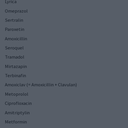
Lyrica
Omeprazol
Sertralin
Paroxetin
Amoxicillin
Seroquel
Tramadol
Mirtazapin
Terbinafin
Amoxiclav (= Amoxicillin + Clavulan)
Metoprolol
Ciprofloxacin
Amitriptylin
Metformin