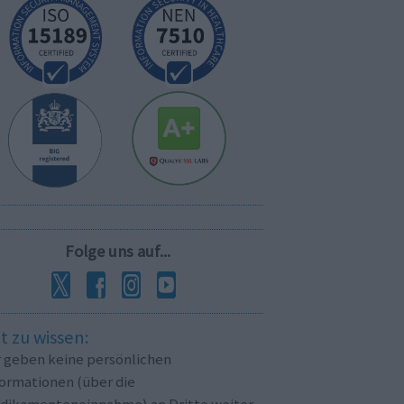
Folge uns auf...
t zu wissen:
r geben keine persönlichen
formationen (über die
dikamenteneinnahme) an Dritte weiter.