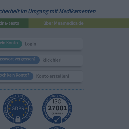
cherheit im Umgang mit Medikamenten
dna-tests
über Meamedica.de
ein Konto
Login
asswort vergessen?
klick hier!
och kein Konto?
Konto erstellen!