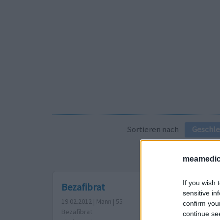
Sortieren nach
Geschle
meamedic
If you wish 
Bezafibrat
sensitive in
19.02.2012 | Mann | 55
confirm you
Bezafibrat
continue se