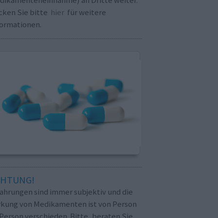
cken Sie bitte
hier
für weitere
formationen.
CHTUNG!
fahrungen sind immer subjektiv und die
rkung von Medikamenten ist von Person
Person verschieden. Bitte, beraten Sie