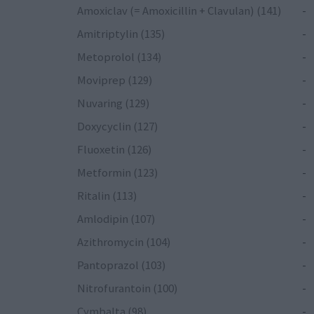
Amoxiclav (= Amoxicillin + Clavulan) (141)
-
Amitriptylin (135)
-
Metoprolol (134)
-
Moviprep (129)
-
Nuvaring (129)
-
Doxycyclin (127)
-
Fluoxetin (126)
-
Metformin (123)
-
Ritalin (113)
-
Amlodipin (107)
-
Azithromycin (104)
-
Pantoprazol (103)
-
Nitrofurantoin (100)
-
Cymbalta (98)
-