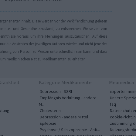
generierter Inhalt. Diese werden vor der Veröffentlichung gelesen
eimittel- und Gesundheitszustand) zu entsprechen. Wir setzen von
enntnisse voraus um ihre Meinungen auszutauschen. Auf diese
r die Ansichten der jeweiligen Autoren wieder und nicht jene des
Erfahrung von Person zu Person unterschiedlich sein kann und dass
, um medizinischen Rat zu Medikamenten zu erhalten.
rankheit
Kategorie Medikamente
Meamedica
Depression - SSRI
expertenmein
Empfängnis Verhütung - andere
Unsere Spezia
M...
faq
ütung
Cholesterin
Datenschutzer
Depression - andere Mittel
cookie-richtlin
Epilepsie
zustimmung d
Psychose / Schizophrenie - Anti...
Nutzungsbedi