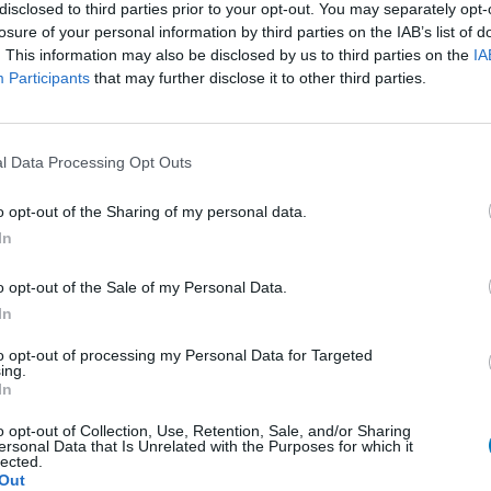
disclosed to third parties prior to your opt-out. You may separately opt-
losure of your personal information by third parties on the IAB’s list of
00 über
Wirksamkeit
. This information may also be disclosed by us to third parties on the
IA
t zu
Participants
that may further disclose it to other third parties.
Anzahl Nebenwirkungen
ie
afen bekam ich so eine Schock durch Gehirn,
rom steht! Am Anfang war das nicht so stark, aber
l Data Processing Opt Outs
luss
... Lesen Sie mehr
o opt-out of the Sharing of my personal data.
In
0 Kommentare
o opt-out of the Sale of my Personal Data.
In
1
to opt-out of processing my Personal Data for Targeted
ing.
ungen
In
Empfängnis Verhütung - andere Mittel
o opt-out of Collection, Use, Retention, Sale, and/or Sharing
ersonal Data that Is Unrelated with the Purposes for which it
Depression - SSRI
lected.
Out