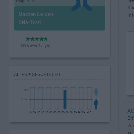
reagieren.
Kli
Machen Sie den
In
DNA-Test!
(38 Bewertungen)
ALTER + GESCHLECHT
A
Er
Wi
zu 