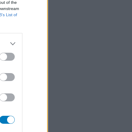
out of the
 downstream
B’s List of