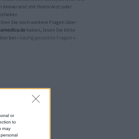
h immer erst mit Ihrem Arzt oder
otheker.
llten Sie noch weitere Fragen über
amedica.de
haben, lesen Sie bitte
ter bei «
häufig gestellte Fragen
».
sonal or
ection to
ou may
 personal