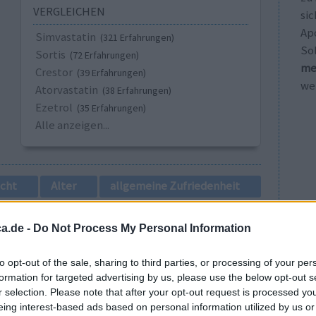
VERGLEICHEN
sic
Ap
Simvastatin
(321 Erfahrungen)
So
Sortis
(72 Erfahrungen)
me
Crestor
(39 Erfahrungen)
wei
Atorvastatin
(38 Erfahrungen)
Ezetrol
(35 Erfahrungen)
Alle anzeigen...
cht
Alter
allgemeine Zufriedenheit
1
a.de -
Do Not Process My Personal Information
to opt-out of the sale, sharing to third parties, or processing of your per
formation for targeted advertising by us, please use the below opt-out s
r selection. Please note that after your opt-out request is processed y
eing interest-based ads based on personal information utilized by us or