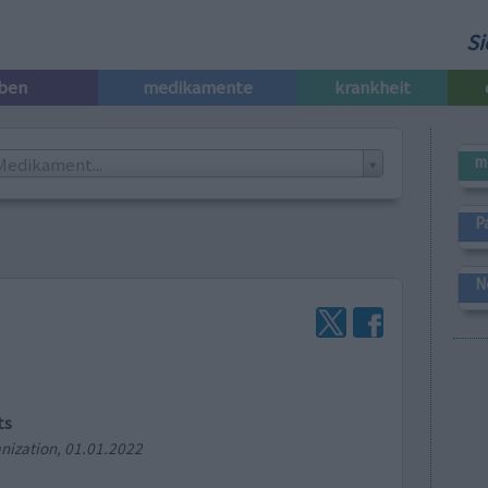
Si
iben
medikamente
krankheit
m
Medikament...
P
N
ts
nization, 01.01.2022