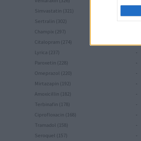
Venlafaxin (326)
-
Simvastatin (321)
-
Sertralin (302)
-
Champix (297)
-
Citalopram (274)
-
Lyrica (237)
-
Paroxetin (228)
-
Omeprazol (220)
-
Mirtazapin (192)
-
Amoxicillin (182)
-
Terbinafin (178)
-
Ciprofloxacin (168)
-
Tramadol (158)
-
Seroquel (157)
-