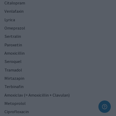
Citalopram
Venlafaxin
Lyrica
Omeprazol
Sertralin
Paroxetin
Amoxicillin
Seroquel
Tramadol
Mirtazapin
Terbinafin
Amoxiclav (= Amoxicillin + Clavulan)
Metoprolol
Ciprofloxacin